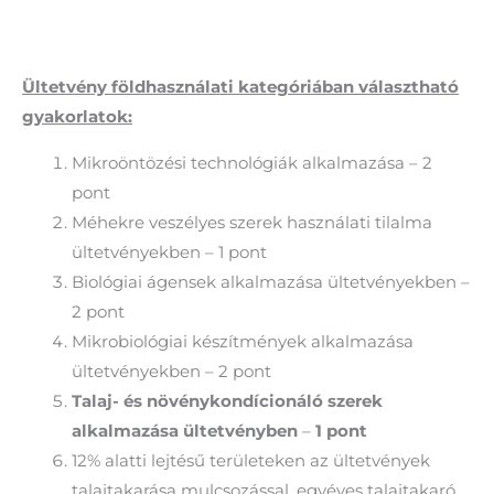
Ültetvény földhasználati kategóriában választható
gyakorlatok:
Mikroöntözési technológiák alkalmazása – 2
pont
Méhekre veszélyes szerek használati tilalma
ültetvényekben – 1 pont
Biológiai ágensek alkalmazása ültetvényekben –
2 pont
Mikrobiológiai készítmények alkalmazása
ültetvényekben – 2 pont
Talaj- és növénykondícionáló szerek
alkalmazása ültetvényben
–
1 pont
12% alatti lejtésű területeken az ültetvények
talajtakarása mulcsozással, egyéves talajtakaró