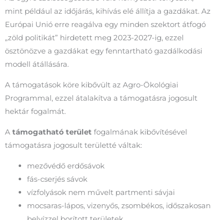
mint például az időjárás, kihívás elé állítja a gazdákat. Az
Európai Unió erre reagálva egy minden szektort átfogó
„zöld politikát” hirdetett meg 2023-2027-ig, ezzel
ösztönözve a gazdákat egy fenntartható gazdálkodási
modell átállására.
A támogatások köre kibővült az Agro-Ökológiai
Programmal, ezzel átalakítva a támogatásra jogosult
hektár fogalmát.
A
támogatható terület
fogalmának kibővítésével
támogatásra jogosult területté váltak:
mezővédő erdősávok
fás-cserjés sávok
vízfolyások nem művelt partmenti sávjai
mocsaras-lápos, vizenyős, zsombékos, időszakosan
belvízzel borított területek