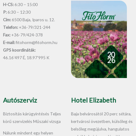
H-CS:
6:30 – 15:00
P:
6:30 – 12:30
Cím:
6500 Baja, Iparos u. 12.
Telefon:
+36-79/321-244
Fax:
+36-79/424-378
E-mail:
fitohorm@fitohorm.hu
GPS koordináták:
46.16’497 É, 18.97’995 K
Autószerviz
Hotel Elizabeth
Biztosítás kárügyintésés Teljes
Baja belvárosától 20 perc sétára,
körű szervizelés Műszaki vizsga
kertvárosi övezetben, külsőleg és
belsőleg megújulva, hangulatos
Nálunk mindent egy helyen