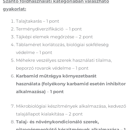
Szántó földhasználati kategóriában válaszható
gyakorlat:
Talajtakarás – 1 pont
Terménydiverzifikáció – 1 pont
Tájképi elemek megőrzése – 2 pont
Táblaméret korlátozás, biológiai sokféleség
védelme – 1 pont
Méhekre veszélyes szerek használati tilalma,
beporzó rovarok védelme – 1 pont
Karbamid műtrágya környezetbarát
használata
(folyékony karbamid esetén inhibítor
alkalmazása)
–
1 pont
Mikrobiológiai készítmények alkalmazása, kedvező
talajállapot kialakítása – 2 pont
Talaj- és növénykondicionáló szerek,
nitrogénmegkötő készítmények alkalmazása
–
1