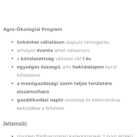
Agro-Ökológiai Program
önkéntes vállaláson
alapuló támogatás,
amelyet
évente
lehet választani.
a
kötelezettség
vállalási idő
1 év
.
egységes összegű
, ami
hektáralapon
kerül
kifizetésre
a mezőgazdasági üzem teljes területére
elszámolható
gazdálkodási napló
vezetése és elektronikus
beküldése a feltétele
Jellemzői:
minden földhasználati kategóriánkét 2 pont értékű