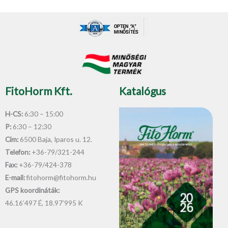
c
u
e
t
b
u
o
b
o
e
k
-
f
FitoHorm Kft.
Katalógus
H-CS:
6:30 – 15:00
P:
6:30 – 12:30
Cím:
6500 Baja, Iparos u. 12.
Telefon:
+36-79/321-244
Fax:
+36-79/424-378
E-mail:
fitohorm@fitohorm.hu
GPS koordináták:
46.16’497 É, 18.97’995 K