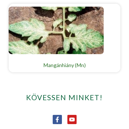
Mangánhiány (Mn)
KÖVESSEN MINKET!
F
Y
a
o