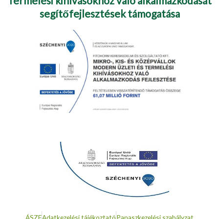
Termelési kihívásokhoz való alkalmazkodását
segítőfejlesztések támogatása
ÁSZF
Adatkezelési tájékoztató
Panaszkezelési szabályzat