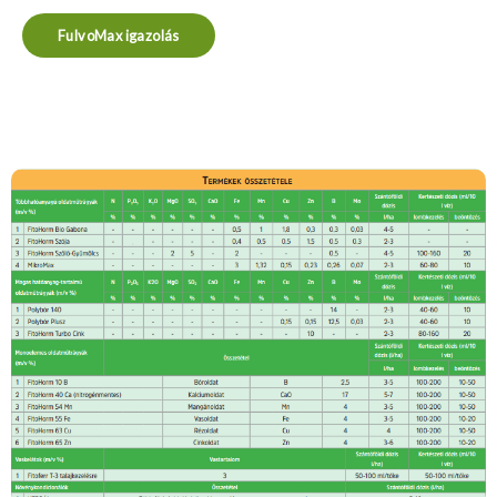
FulvoMax igazolás