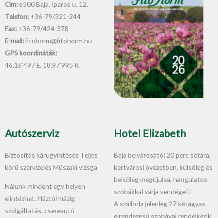
Cím:
6500 Baja, Iparos u. 12.
Telefon:
+36-79/321-244
Fax:
+36-79/424-378
E-mail:
fitohorm@fitohorm.hu
GPS koordináták:
46.16’497 É, 18.97’995 K
Autószerviz
Hotel Elizabeth
Biztosítás kárügyintésés Teljes
Baja belvárosától 20 perc sétára,
körű szervizelés Műszaki vizsga
kertvárosi övezetben, külsőleg és
belsőleg megújulva, hangulatos
Nálunk mindent egy helyen
szobákkal várja vendégeit!
elintézhet. Háztól-házig
A szálloda jelenleg 27 kétágyas
szolgáltatás, csereautó
elrendezésű szobával rendelkezik.