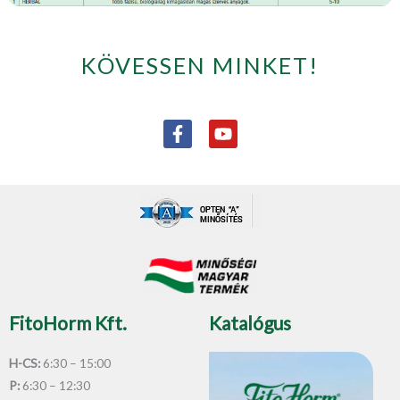
KÖVESSEN MINKET!
F
Y
a
o
c
u
e
t
b
u
o
b
o
e
k
-
f
FitoHorm Kft.
Katalógus
H-CS:
6:30 – 15:00
P:
6:30 – 12:30