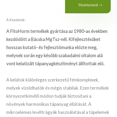
FitoHormról ->
A Kezdetek:
A FitoHorm termékek gyártása az 1980-as években
kezdődött a Bácska MgTsz-nél. Kifejlesztésüket
hosszas kutató- és fejlesztőmunka előzte meg,
melynek során egy később szabadalmi oltalom alá
vont kelatizált tápanyagkészítményt állítottak elő.
A kelátok különleges szerkezetű fémkomplexek,
melyek vízoldhatók és mégis stabilak. Ezen termékek
környezetkímélő módon tudják biztosítani a
növények harmonikus tápanyag ellátását. A
mikroelemes levéltrágyák használatával a tápelemek