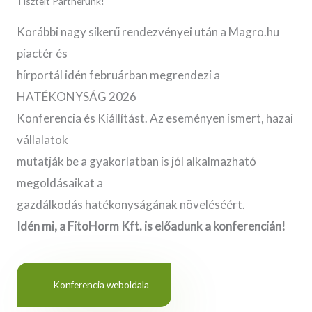
Tisztelt Partnerünk!
Korábbi nagy sikerű rendezvényei után a Magro.hu
piactér és
hírportál idén februárban megrendezi a
HATÉKONYSÁG 2026
Konferencia és Kiállítást. Az eseményen ismert, hazai
vállalatok
mutatják be a gyakorlatban is jól alkalmazható
megoldásaikat a
gazdálkodás hatékonyságának növeléséért.
Idén mi, a FitoHorm Kft. is előadunk a konferencián!
Konferencia weboldala