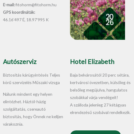
E-mail:
fitohorm@fitohorm.hu
GPS koordináták:
46.16’497 É, 18.97’995 K
Autószerviz
Hotel Elizabeth
Biztosítás kárügyintésés Teljes
Baja belvárosától 20 perc sétára,
körű szervizelés Műszaki vizsga
kertvárosi övezetben, külsőleg és
belsőleg megújulva, hangulatos
Nálunk mindent egy helyen
szobákkal várja vendégeit!
elintézhet. Háztól-házig
A szálloda jelenleg 27 kétágyas
szolgáltatás, csereautó
elrendezésű szobával rendelkezik.
biztosítás, hogy Önnek ne kelljen
várakoznia.