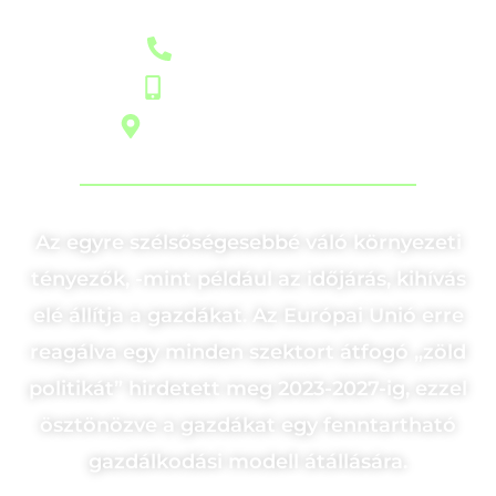
+36 79/ 321-244
+36 30/ 488-5923
6500 Baja, Iparos u. 12.
Az egyre szélsőségesebbé váló környezeti
tényezők, -mint például az időjárás, kihívás
elé állítja a gazdákat. Az Európai Unió erre
reagálva egy minden szektort átfogó „zöld
politikát” hirdetett meg 2023-2027-ig, ezzel
ösztönözve a gazdákat egy fenntartható
gazdálkodási modell átállására.