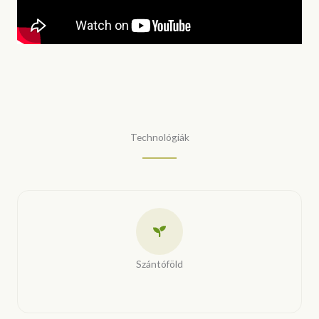
Technológiák
Szántóföld