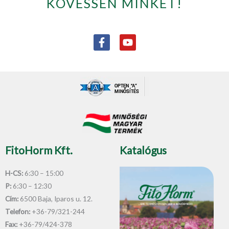
KÖVESSEN MINKET!
F
Y
a
o
c
u
e
t
b
u
o
b
o
e
k
-
f
FitoHorm Kft.
Katalógus
H-CS:
6:30 – 15:00
P:
6:30 – 12:30
Cím:
6500 Baja, Iparos u. 12.
Telefon:
+36-79/321-244
Fax:
+36-79/424-378