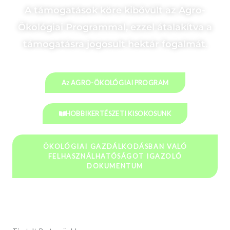
A támogatások köre kibővült az Agro-
Ökológiai Programmal, ezzel átalakítva a
támogatásra jogosult hektár fogalmát.
Az AGRO-ÖKOLÓGIAI PROGRAM
HOBBIKERTÉSZETI KISOKOSUNK
ÖKOLÓGIAI GAZDÁLKODÁSBAN VALÓ
FELHASZNÁLHATÓSÁGOT IGAZOLÓ
DOKUMENTUM