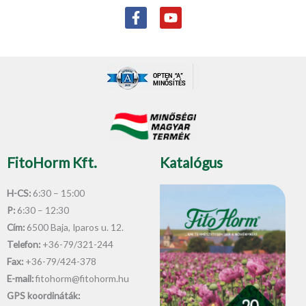
F
Y
a
o
c
u
e
t
b
u
o
b
o
e
k
-
f
FitoHorm Kft.
Katalógus
H-CS:
6:30 – 15:00
P:
6:30 – 12:30
Cím:
6500 Baja, Iparos u. 12.
Telefon:
+36-79/321-244
Fax:
+36-79/424-378
E-mail:
fitohorm@fitohorm.hu
GPS koordináták: