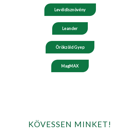
Levéldísznövény
Leander
Örökzöld Gyep
MagMAX
KÖVESSEN MINKET!