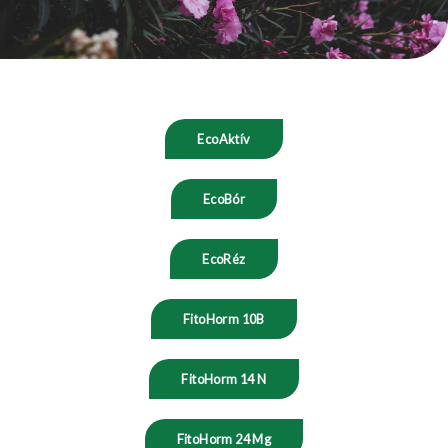
EcoAktív
EcoBór
EcoRéz
FitoHorm 10B
FitoHorm 14 N
FitoHorm 24 Mg