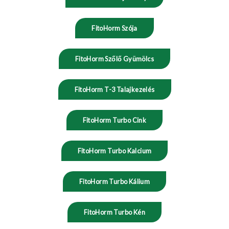
FitoHorm Szója
FitoHorm Szőlő Gyümölcs
FitoHorm T-3 Talajkezelés
FitoHorm Turbo Cink
FitoHorm Turbo Kalcium
FitoHorm Turbo Kálium
FitoHorm Turbo Kén