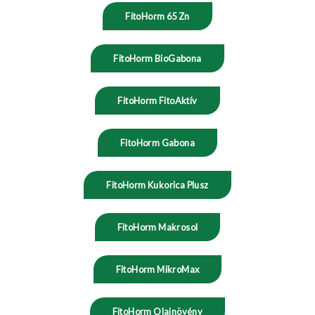
FitoHorm 65 Zn
FitoHorm BioGabona
FitoHorm FitoAktív
FitoHorm Gabona
FitoHorm Kukorica Plusz
FitoHorm Makrosol
FitoHorm MikroMax
FitoHorm Olajnövény