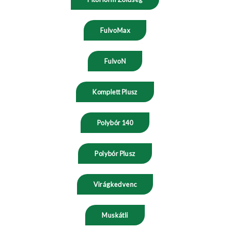
FulvoMax
FulvoN
Komplett Plusz
Polybór 140
Polybór Plusz
Virágkedvenc
Muskátli