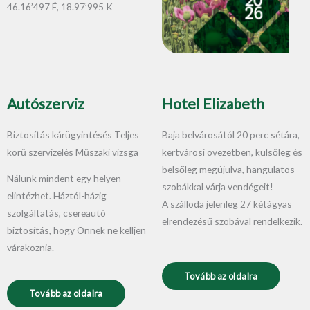
46.16’497 É, 18.97’995 K
Autószerviz
Hotel Elizabeth
Biztosítás kárügyintésés Teljes
Baja belvárosától 20 perc sétára,
körű szervizelés Műszaki vizsga
kertvárosi övezetben, külsőleg és
belsőleg megújulva, hangulatos
Nálunk mindent egy helyen
szobákkal várja vendégeit!
elintézhet. Háztól-házig
A szálloda jelenleg 27 kétágyas
szolgáltatás, csereautó
elrendezésű szobával rendelkezik.
biztosítás, hogy Önnek ne kelljen
várakoznia.
Tovább az oldalra
Tovább az oldalra