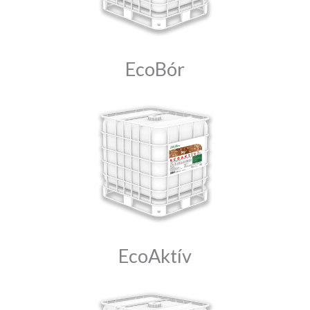
EcoBór
EcoAktív