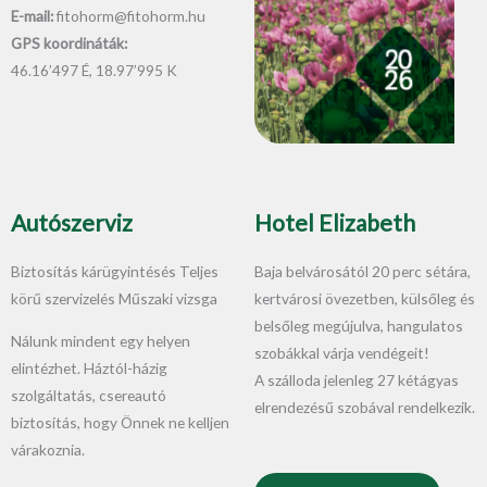
E-mail:
fitohorm@fitohorm.hu
GPS koordináták:
46.16’497 É, 18.97’995 K
Autószerviz
Hotel Elizabeth
Biztosítás kárügyintésés Teljes
Baja belvárosától 20 perc sétára,
körű szervizelés Műszaki vizsga
kertvárosi övezetben, külsőleg és
belsőleg megújulva, hangulatos
Nálunk mindent egy helyen
szobákkal várja vendégeit!
elintézhet. Háztól-házig
A szálloda jelenleg 27 kétágyas
szolgáltatás, csereautó
elrendezésű szobával rendelkezik.
biztosítás, hogy Önnek ne kelljen
várakoznia.