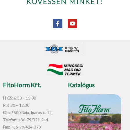
KÖVESSEN MINKET!
F
Y
a
o
c
u
e
t
b
u
o
b
o
e
k
-
f
FitoHorm Kft.
Katalógus
H-CS:
6:30 – 15:00
P:
6:30 – 12:30
Cím:
6500 Baja, Iparos u. 12.
Telefon:
+36-79/321-244
Fax:
+36-79/424-378