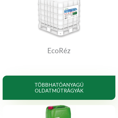
EcoRéz
TÖBBHATÓANYAGÚ
OLDATMŰTRÁGYÁK