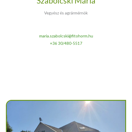
Szabolcski Mária
Vegyész és agrármérnök
maria.szabolcski@fitohorm.hu
+36 30/480-5517