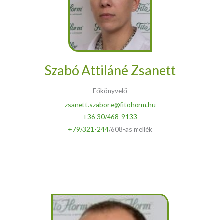
Szabó Attiláné Zsanett
Főkönyvelő
zsanett.szabone@fitohorm.hu
+36 30/468-9133
+79/321-244
/608-as mellék