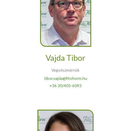
Vajda Tibor
Vegyészmérnök
tibor.vajda@fitohorm.hu
+36 30/405-6093