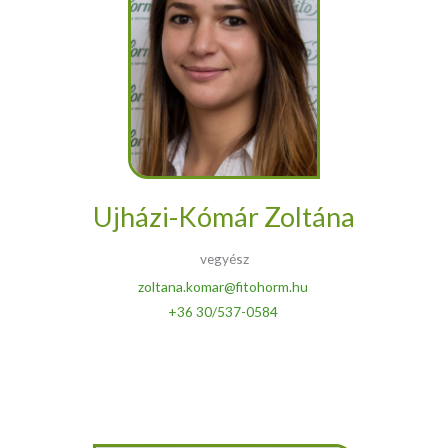
Ujházi-Kómár Zoltána
vegyész
zoltana.komar@fitohorm.hu
+36 30/537-0584