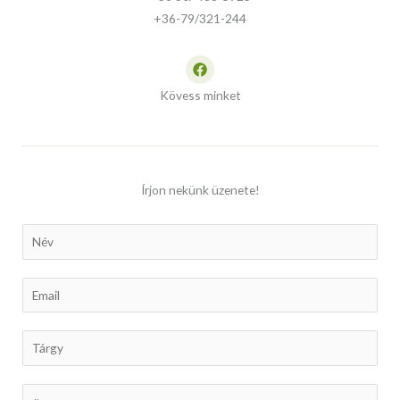
+36-79/321-244
Kövess minket
Írjon nekünk üzenete!
N
a
m
E
e
m
a
S
i
u
l
b
C
*