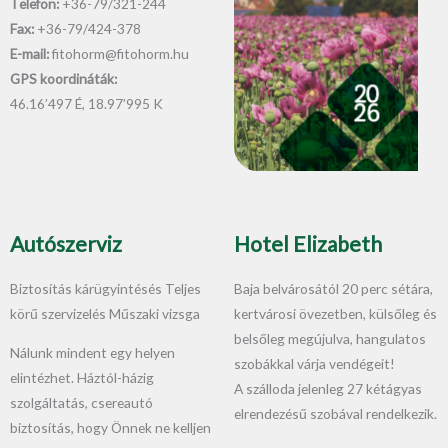
Telefon:
+36-79/321-244
Fax:
+36-79/424-378
E-mail:
fitohorm@fitohorm.hu
GPS koordináták:
46.16’497 É, 18.97’995 K
Autószerviz
Hotel Elizabeth
Biztosítás kárügyintésés Teljes
Baja belvárosától 20 perc sétára,
körű szervizelés Műszaki vizsga
kertvárosi övezetben, külsőleg és
belsőleg megújulva, hangulatos
Nálunk mindent egy helyen
szobákkal várja vendégeit!
elintézhet. Háztól-házig
A szálloda jelenleg 27 kétágyas
szolgáltatás, csereautó
elrendezésű szobával rendelkezik.
biztosítás, hogy Önnek ne kelljen