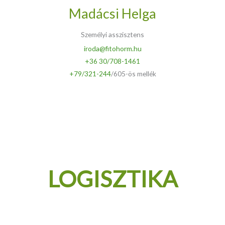
Madácsi Helga
Személyi asszisztens
iroda@fitohorm.hu
+36 30/708-1461
+79/321-244
/605-ös mellék
LOGISZTIKA