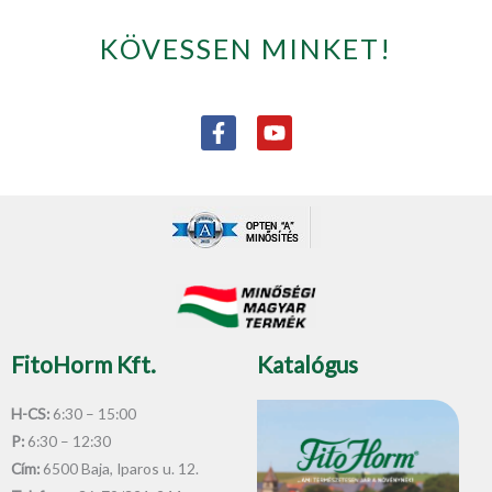
KÖVESSEN MINKET!
F
Y
a
o
c
u
e
t
b
u
o
b
o
e
k
-
f
FitoHorm Kft.
Katalógus
H-CS:
6:30 – 15:00
P:
6:30 – 12:30
Cím:
6500 Baja, Iparos u. 12.