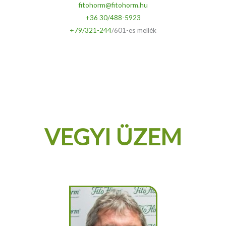
fitohorm@fitohorm.hu
+36 30/488-5923
+79/321-244
/601-es mellék
VEGYI ÜZEM