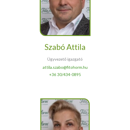
Szabó Attila
Ügyvezető igazgató
attila.szabo@fitohorm.hu
+36 30/434-0895​