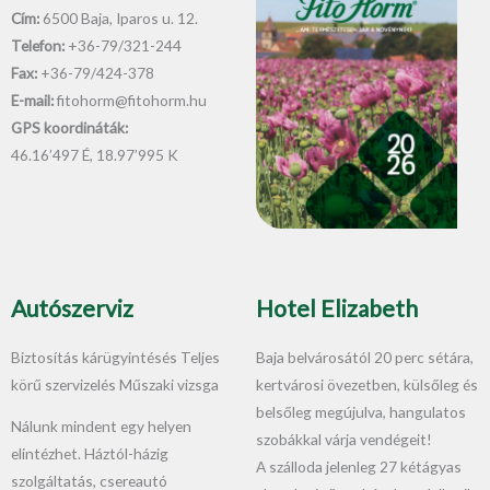
Cím:
6500 Baja, Iparos u. 12.
Telefon:
+36-79/321-244
Fax:
+36-79/424-378
E-mail:
fitohorm@fitohorm.hu
GPS koordináták:
46.16’497 É, 18.97’995 K
Autószerviz
Hotel Elizabeth
Biztosítás kárügyintésés Teljes
Baja belvárosától 20 perc sétára,
körű szervizelés Műszaki vizsga
kertvárosi övezetben, külsőleg és
belsőleg megújulva, hangulatos
Nálunk mindent egy helyen
szobákkal várja vendégeit!
elintézhet. Háztól-házig
A szálloda jelenleg 27 kétágyas
szolgáltatás, csereautó