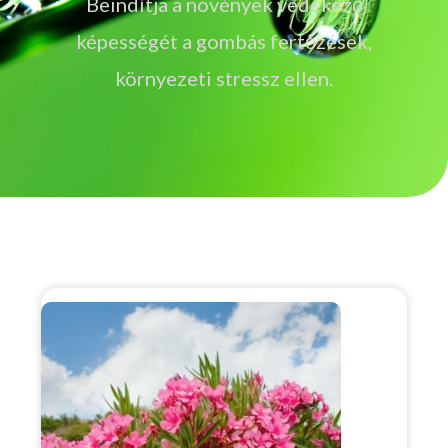
Beindítja a növények védekező
képességét a gombás fertőzések,
környezeti stressz ellen.