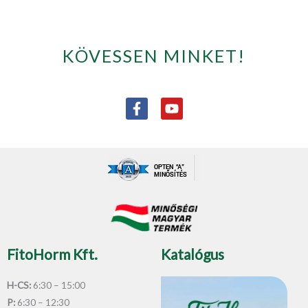
KÖVESSEN MINKET!
F
Y
a
o
c
u
e
t
b
u
o
b
o
e
k
-
f
FitoHorm Kft.
Katalógus
H-CS:
6:30 – 15:00
P:
6:30 – 12:30