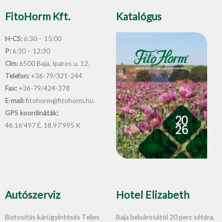
FitoHorm Kft.
Katalógus
H-CS:
6:30 – 15:00
P:
6:30 – 12:30
Cím:
6500 Baja, Iparos u. 12.
Telefon:
+36-79/321-244
Fax:
+36-79/424-378
E-mail:
fitohorm@fitohorm.hu
GPS koordináták:
46.16’497 É, 18.97’995 K
Autószerviz
Hotel Elizabeth
Biztosítás kárügyintésés Teljes
Baja belvárosától 20 perc sétára,