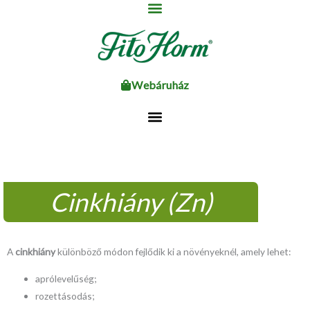
Ugrás
a
tartalomhoz
Webáruház
Cinkhiány (Zn)
A
cinkhiány
különböző módon fejlődik ki a növényeknél, amely lehet:
aprólevelűség;
rozettásodás;