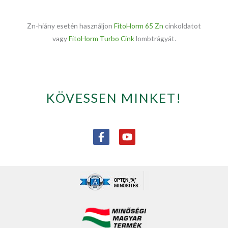
Zn-hiány esetén használjon
FitoHorm 65 Zn
cinkoldatot
vagy
FitoHorm Turbo Cink
lombtrágyát.
KÖVESSEN MINKET!
F
Y
a
o
c
u
e
t
b
u
o
b
o
e
k
-
f