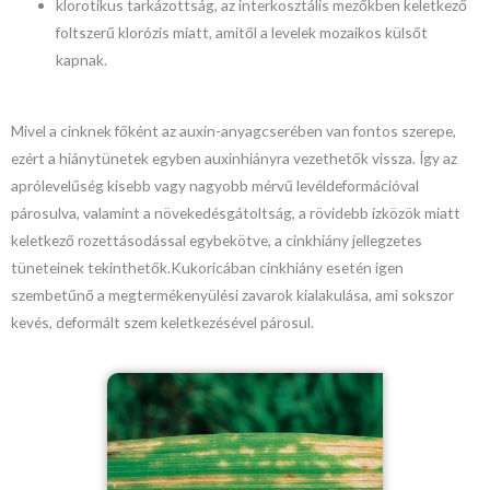
klorotikus tarkázottság, az interkosztális mezőkben keletkező
foltszerű klorózis miatt, amitől a levelek mozaikos külsőt
kapnak.
Mivel a cinknek főként az auxin-anyagcserében van fontos szerepe,
ezért a hiánytünetek egyben auxinhiányra vezethetők vissza. Így az
aprólevelűség kisebb vagy nagyobb mérvű levéldeformációval
párosulva, valamint a növekedésgátoltság, a rövidebb ízközök miatt
keletkező rozettásodással egybekötve, a cinkhiány jellegzetes
tüneteinek tekinthetők.Kukoricában cinkhiány esetén igen
szembetűnő a megtermékenyülési zavarok kialakulása, ami sokszor
kevés, deformált szem keletkezésével párosul.