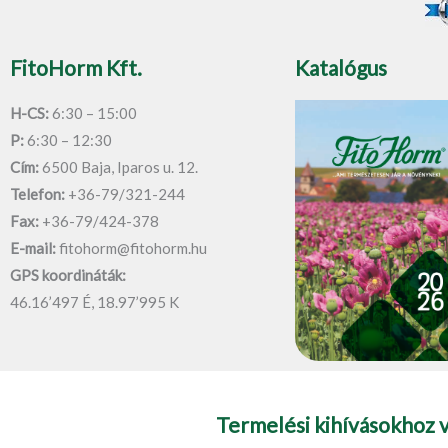
FitoHorm Kft.
Katalógus
H-CS:
6:30 – 15:00
P:
6:30 – 12:30
Cím:
6500 Baja, Iparos u. 12.
Telefon:
+36-79/321-244
Fax:
+36-79/424-378
E-mail:
fitohorm@fitohorm.hu
GPS koordináták:
46.16’497 É, 18.97’995 K
Termelési kihívásokhoz 