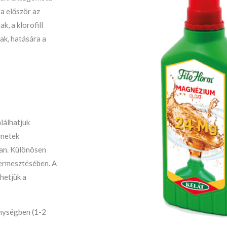
ya először az
k, a klorofill
ak, hatására a
lálhatjuk
ünetek
van. Különösen
termesztésében. A
hetjük a
énységben (1-2