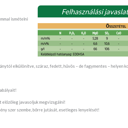
Felhasználási javaslat
ommal ismételni
mánytól elkülönítve, száraz, fedett, hűvös – de fagymentes – helyen ko
abályait!
 előzőleg javasoljuk megvizsgálni!
mény szer szembe, bőrre jutását, esetleges lenyelését!