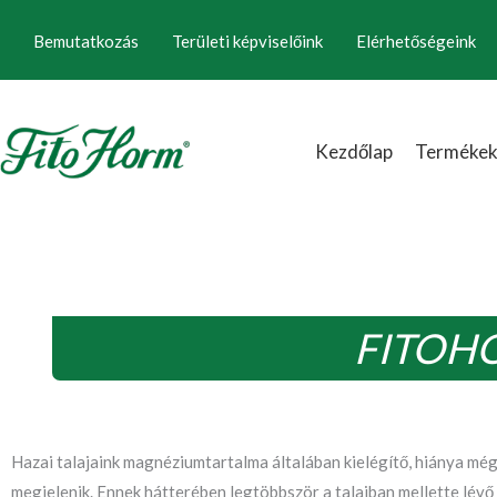
Ugrás
Bemutatkozás
Területi képviselőink
Elérhetőségeink
a
tartalomhoz
Kezdőlap
Terméke
FITOHO
Hazai talajaink magnéziumtartalma általában kielégítő, hiánya mé
megjelenik. Ennek hátterében legtöbbször a talajban mellette lévő