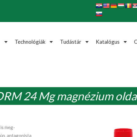
k
Technológiák
Tudástár
Katalógus
RM 24 Mg magnézium olda
gis meg-
 ún. antagonista