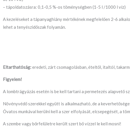
– tápoldatozásra: 0,1-0,5 %-os töménységben (1-5 l /1000 l víz)
A kezeléseket a tápanyaghiány mértékének megfelelően 2-6 alkal
lehet a tenyészidőszak folyamán.
Eltarthatóság:
eredeti, zárt csomagolásban, ételtől, italtól, takar
Figyelem!
A lombtrágyázás esetén is be kell tartani a permetezés alapvető sz
Növényvédő szerekkel együtt is alkalmazható, de a keverhetőséget
Óvatos munkával kerülni kell a szer elfolyását, elcsepegését, a tö
A szembe vagy bőrfelületre került szert bő vízzel le kell mosni!