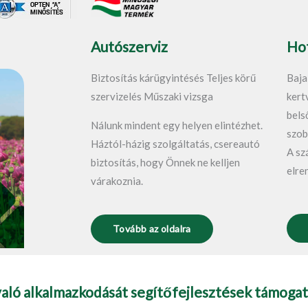
o
e
k
-
Autószerviz
Hot
f
Biztosítás kárügyintésés Teljes körű
Baja
szervizelés Műszaki vizsga
kert
bels
Nálunk mindent egy helyen elintézhet.
szob
Háztól-házig szolgáltatás, csereautó
A sz
biztosítás, hogy Önnek ne kelljen
elre
várakoznia.
Tovább az oldalra
való alkalmazkodását segítőfejlesztések támogat