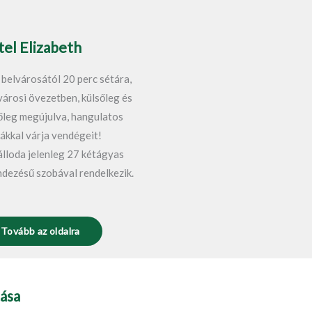
el Elizabeth
 belvárosától 20 perc sétára,
városi övezetben, külsőleg és
őleg megújulva, hangulatos
ákkal várja vendégeit!
álloda jelenleg 27 kétágyas
ndezésű szobával rendelkezik.
Tovább az oldalra
ása