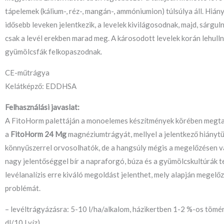
tápelemek (kálium-, réz-, mangán-, ammóniumion) túlsúlya áll. Hián
idősebb leveken jelentkezik, a levelek kivilágosodnak, majd, sárgulna
csak a levél erekben marad meg. A károsodott levelek korán lehulln
gyümölcsfák felkopaszodnak.
CE-műtrágya
Kelátképző: EDDHSA
Felhasználási javaslat:
A FitoHorm palettáján a monoelemes készítmények körében megta
a
FitoHorm 24 Mg
magnéziumtrágyát, mellyel a jelentkező hiányt
könnyűszerrel orvosolhatók, de a hangsúly mégis a megelőzésen 
nagy jelentőséggel bír a napraforgó, búza és a gyümölcskultúrák 
levélanalízis erre kiváló megoldást jelenthet, mely alapján megelőz
problémát.
– levéltrágyázásra: 5-10 l/ha/alkalom, házikertben 1-2 %-os töm
dl/10 l víz)