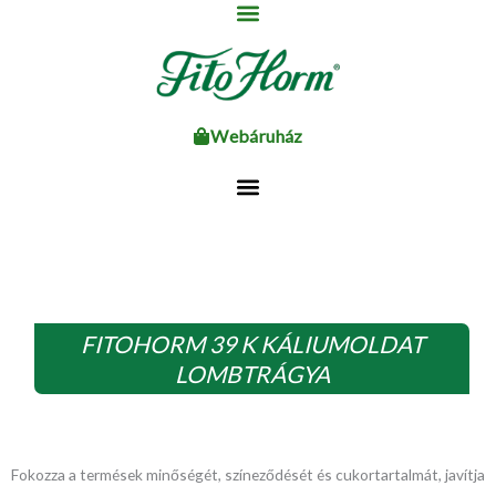
Ugrás
a
tartalomhoz
Webáruház
FITOHORM 39 K KÁLIUMOLDAT
LOMBTRÁGYA
Fokozza a termések minőségét, színeződését és cukortartalmát, javítja