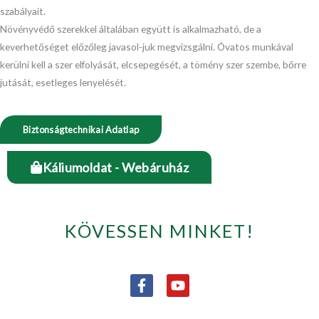
szabályait.
Növényvédő szerekkel általában együtt is alkalmazható, de a
keverhetőséget előzőleg javasol-juk megvizsgálni. Óvatos munkával
kerülni kell a szer elfolyását, elcsepegését, a tömény szer szembe, bőrre
jutását, esetleges lenyelését.
Biztonságtechnikai Adatlap
Káliumoldat - Webáruház
KÖVESSEN MINKET!
F
Y
a
o
c
u