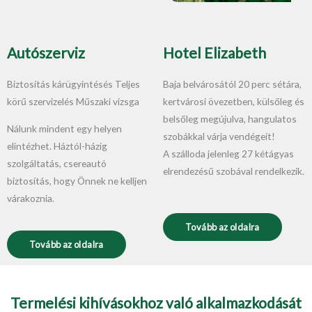
Autószerviz
Hotel Elizabeth
Biztosítás kárügyintésés Teljes
Baja belvárosától 20 perc sétára,
körű szervizelés Műszaki vizsga
kertvárosi övezetben, külsőleg és
belsőleg megújulva, hangulatos
Nálunk mindent egy helyen
szobákkal várja vendégeit!
elintézhet. Háztól-házig
A szálloda jelenleg 27 kétágyas
szolgáltatás, csereautó
elrendezésű szobával rendelkezik.
biztosítás, hogy Önnek ne kelljen
várakoznia.
Tovább az oldalra
Tovább az oldalra
Termelési kihívásokhoz való alkalmazkodását