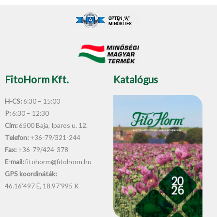
e
t
b
u
o
b
o
e
k
-
f
FitoHorm Kft.
Katalógus
H-CS:
6:30 – 15:00
P:
6:30 – 12:30
Cím:
6500 Baja, Iparos u. 12.
Telefon:
+36-79/321-244
Fax:
+36-79/424-378
E-mail:
fitohorm@fitohorm.hu
GPS koordináták:
46.16’497 É, 18.97’995 K