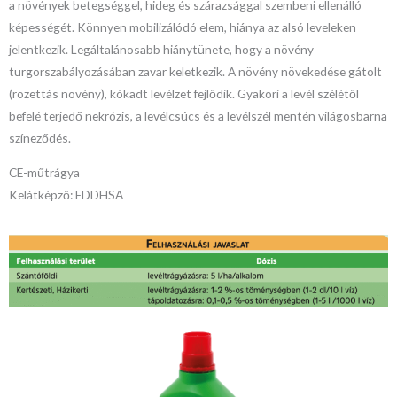
a növények betegséggel, hideg és szárazsággal szembeni ellenálló
képességét. Könnyen mobilizálódó elem, hiánya az alsó leveleken
jelentkezik. Legáltalánosabb hiánytünete, hogy a növény
turgorszabályozásában zavar keletkezik. A növény növekedése gátolt
(rozettás növény), kókadt levélzet fejlődik. Gyakori a levél szélétől
befelé terjedő nekrózis, a levélcsúcs és a levélszél mentén világosbarna
színeződés.
CE-műtrágya
Kelátképző: EDDHSA