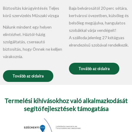
Biztosítás kárügyintésés Teljes
Baja belvárosától 20 perc sétára,
körű szervizelés Műszaki vizsga
kertvárosi övezetben, külsőleg és
belsőleg megújulva, hangulatos
Nálunk mindent egy helyen
szobákkal várja vendégeit!
elintézhet. Háztól-házig
A szálloda jelenleg 27 kétágyas
szolgáltatás, csereautó
elrendezésű szobával rendelkezik.
biztosítás, hogy Önnek ne kelljen
várakoznia.
Tovább az oldalra
Tovább az oldalra
Termelési kihívásokhoz való alkalmazkodását
segítőfejlesztések támogatása