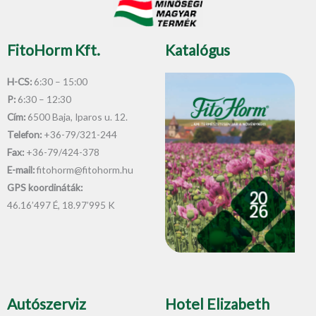
-
f
FitoHorm Kft.
Katalógus
H-CS:
6:30 – 15:00
P:
6:30 – 12:30
Cím:
6500 Baja, Iparos u. 12.
Telefon:
+36-79/321-244
Fax:
+36-79/424-378
E-mail:
fitohorm@fitohorm.hu
GPS koordináták:
46.16’497 É, 18.97’995 K
Autószerviz
Hotel Elizabeth