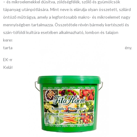
– és mikroelemekkel dúsítva, zöldségfélék, szőlő és gyümölcsök
tápanyag utánpótlására. Mint neve is elárulja olyan összetett, szilárd
öntöző műtrágya, amely a legfontosabb makro- és mikroelemet nagy
mennyiségben tartalmazza. Összetétele révén bármely kertészeti és
szán-tóföldi kultúra esetében alkalmazható, lombon és talajon
keresztül egyaránt. Rendkívül gyorsan oldódik, s magas tápelem
tartalmának köszönhetően igen hatékony és gazdaságos készítmény.
EK-műtrágya
Kelátképző: EDDHSA