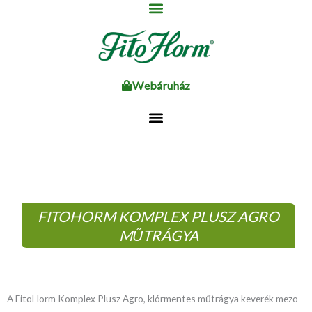
Ugrás
a
tartalomhoz
Webáruház
FITOHORM KOMPLEX PLUSZ AGRO
MŰTRÁGYA
A FitoHorm Komplex Plusz Agro, klórmentes műtrágya keverék mezo