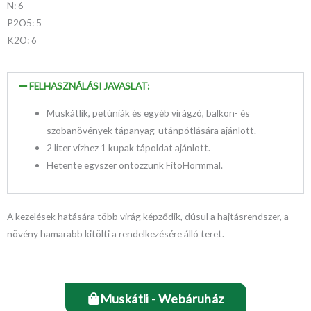
N: 6
P2O5: 5
K2O: 6
FELHASZNÁLÁSI JAVASLAT:
Muskátlik, petúniák és egyéb virágzó, balkon- és
szobanövények tápanyag-utánpótlására ajánlott.
2 liter vízhez 1 kupak tápoldat ajánlott.
Hetente egyszer öntözzünk FitoHormmal.
A kezelések hatására több virág képződik, dúsul a hajtásrendszer, a
növény hamarabb kitölti a rendelkezésére álló teret.
Muskátli - Webáruház