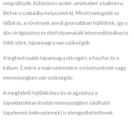
megváltozik, különösen azoké, amelyeket a balkonra,
illetve a szabadba helyeznek ki. Minél melegebb az
időjárás, a növények annál gyorsabban fejlődnek, így a
dús virágzáshoz és életfolyamataik lebonyolításához is
több vízre, tápanyagra van szükségük.
A legfontosabb tápanyag a nitrogén, a foszfor és a
kálium. Ezekre a makroelemekre a növényeknek nagy
mennyiségben van szükségük.
A megfelelő fejlődéshez és virágzáshoz a
tápoldatokban kisebb mennyiségben található
tápelemek (mikroelemek) is elengedhetetlenek.