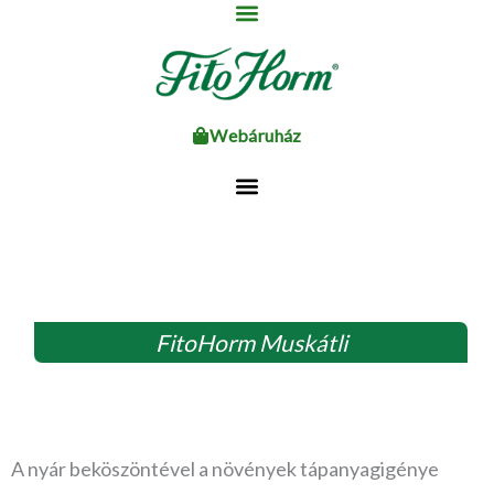
Ugrás
a
tartalomhoz
Webáruház
FitoHorm Muskátli
A nyár beköszöntével a növények tápanyagigénye