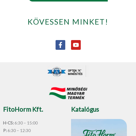
KÖVESSEN MINKET!
F
Y
a
o
c
u
e
t
b
u
o
b
o
e
k
-
f
FitoHorm Kft.
Katalógus
H-CS:
6:30 – 15:00
P:
6:30 – 12:30