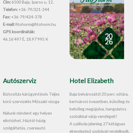
Cím:
6500 Baja, Iparos u. 12.
Telefon:
+36-79/321-244
Fax:
+36-79/424-378
E-mail:
fitohorm@fitohorm.hu
GPS koordináták:
46.16’497 É, 18.97’995 K
Autószerviz
Hotel Elizabeth
Biztosítás kárügyintésés Teljes
Baja belvárosától 20 perc sétára,
körű szervizelés Műszaki vizsga
kertvárosi övezetben, külsőleg és
belsőleg megújulva, hangulatos
Nálunk mindent egy helyen
szobákkal várja vendégeit!
elintézhet. Háztól-házig
A szálloda jelenleg 27 kétágyas
szolgáltatás, csereautó
elrendezésű szobával rendelkezik.