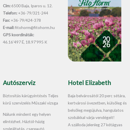
Cím:
6500 Baja, Iparos u. 12.
Telefon:
+36-79/321-244
Fax:
+36-79/424-378
E-mail:
fitohorm@fitohorm.hu
GPS koordináták:
46.16’497 É, 18.97’995 K
Autószerviz
Hotel Elizabeth
Biztosítás kárügyintésés Teljes
Baja belvárosától 20 perc sétára,
körű szervizelés Műszaki vizsga
kertvárosi övezetben, külsőleg és
belsőleg megújulva, hangulatos
Nálunk mindent egy helyen
szobákkal várja vendégeit!
elintézhet. Háztól-házig
A szálloda jelenleg 27 kétágyas
szolgáltatás, csereautó