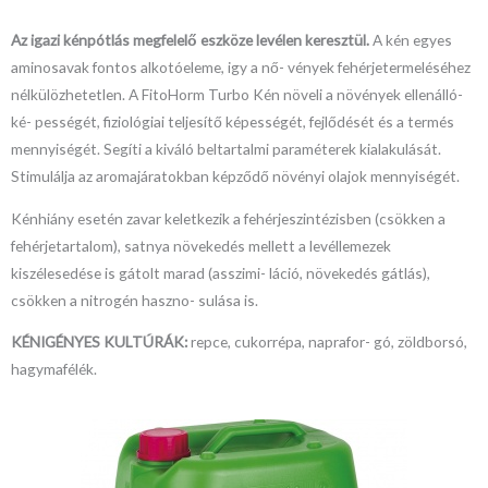
Az igazi kénpótlás megfelelő eszköze levélen keresztül.
A kén egyes
aminosavak fontos alkotóeleme, igy a nő- vények fehérjetermeléséhez
nélkülözhetetlen. A FitoHorm Turbo Kén növeli a növények ellenálló-
ké- pességét, fiziológiai teljesítő képességét, fejlődését és a termés
mennyiségét. Segíti a kiváló beltartalmi paraméterek kialakulását.
Stimulálja az aromajáratokban képződő növényi olajok mennyiségét.
Kénhiány esetén zavar keletkezik a fehérjeszintézisben (csökken a
fehérjetartalom), satnya növekedés mellett a levéllemezek
kiszélesedése is gátolt marad (asszimi- láció, növekedés gátlás),
csökken a nitrogén haszno- sulása is.
KÉNIGÉNYES KULTÚRÁK:
repce, cukorrépa, naprafor- gó, zöldborsó,
hagymafélék.