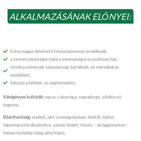
ALKALMAZÁSÁNAK ELŐNYEI:
Extra magas felvehető kéntartalommal rendelkezik,
a termés minőségén felül a mennyiségre is pozitívan hat,
növeli a növények szárazanyag-tartalmát, és mérsékeli az
aszálykárt,
fokozza a fehérje- és olajtermelést,
Kénigényes kultúrák:
repce, cukorrépa, napraforgó, zöldborsó,
hagyma.
Eltarthatóság:
eredeti, zárt csomagolásban, ételtől, italtól,
takarmánytól elkülönítve, száraz, fedett, hűvös – de fagymentes –
helyen korlátlan ideig eltartható.