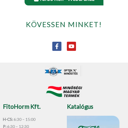
KÖVESSEN MINKET!
F
Y
a
o
c
u
e
t
b
u
o
b
o
e
k
-
f
FitoHorm Kft.
Katalógus
H-CS:
6:30 – 15:00
P:
6:30 – 12:30