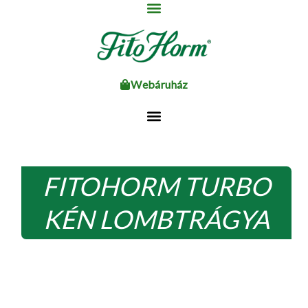
Ugrás
a
tartalomhoz
Webáruház
FITOHORM TURBO
KÉN LOMBTRÁGYA