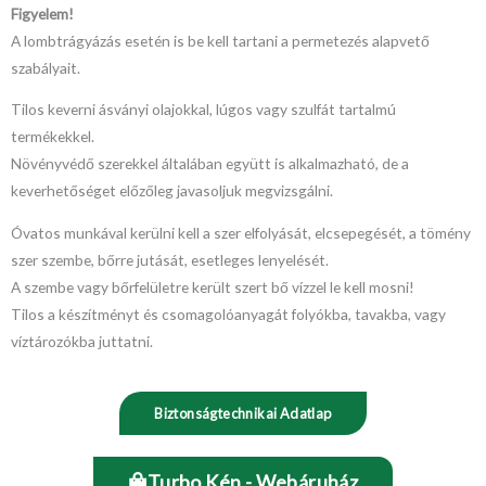
Figyelem!
A lombtrágyázás esetén is be kell tartani a permetezés alapvető
szabályait.
Tilos keverni ásványi olajokkal, lúgos vagy szulfát tartalmú
termékekkel.
Növényvédő szerekkel általában együtt is alkalmazható, de a
keverhetőséget előzőleg javasoljuk megvizsgálni.
Óvatos munkával kerülni kell a szer elfolyását, elcsepegését, a tömény
szer szembe, bőrre jutását, esetleges lenyelését.
A szembe vagy bőrfelületre került szert bő vízzel le kell mosni!
Tilos a készítményt és csomagolóanyagát folyókba, tavakba, vagy
víztározókba juttatni.
Biztonságtechnikai Adatlap
Turbo Kén - Webáruház