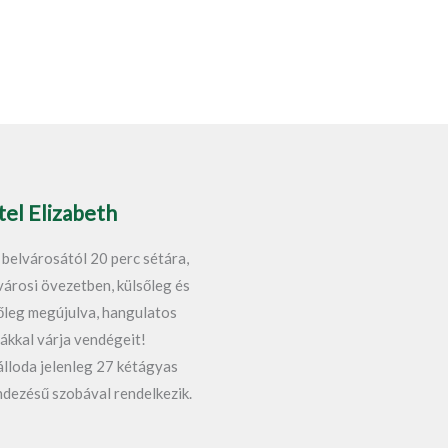
el Elizabeth
 belvárosától 20 perc sétára,
városi övezetben, külsőleg és
őleg megújulva, hangulatos
ákkal várja vendégeit!
álloda jelenleg 27 kétágyas
ndezésű szobával rendelkezik.