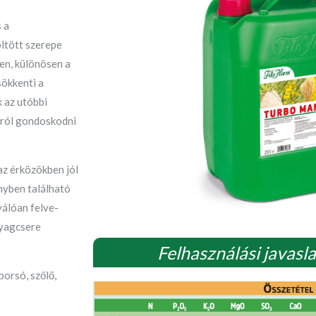
 a
öltött szerepe
ben, különösen a
sökkenti a
 az utóbbi
áról gondoskodni
 az érközökben jól
nyben található
álóan felve-
nyagcsere
Felhasználási javaslat
borsó, szőlő,