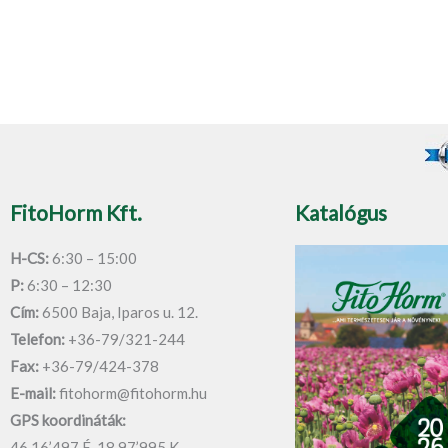
FitoHorm Kft.
Katalógus
H-CS:
6:30 – 15:00
P:
6:30 – 12:30
Cím:
6500 Baja, Iparos u. 12.
Telefon:
+36-79/321-244
Fax:
+36-79/424-378
E-mail:
fitohorm@fitohorm.hu
GPS koordináták:
46.16’497 É, 18.97’995 K