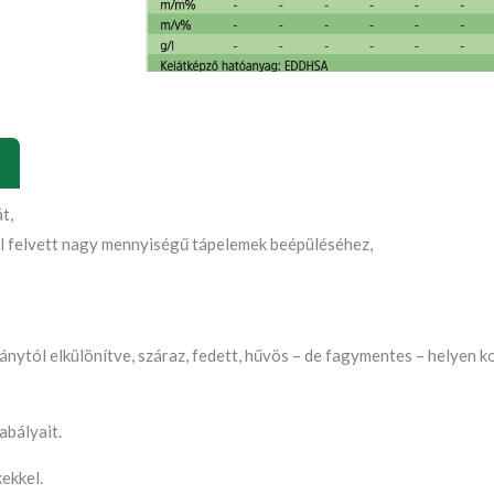
t,
l felvett nagy mennyiségű tápelemek beépüléséhez,
mánytól elkülönítve, száraz, fedett, hűvös – de fagymentes – helyen ko
abályait.
ekkel.