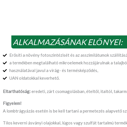
ALKALMAZÁSÁNAK ELŐNYEI:
Erősíti a növény fotoszintézisét és az asszimilátumok szállításá
a termékben megtalálható mikroelemek hozzájárulnak a talajbó
használatával javul a virág- és termésképződés,
UAN oldatokkal keverhető.
Eltarthatóság:
eredeti, zárt csomagolásban, ételtől, italtól, takar
Figyelem!
A lombtrágyázás esetén is be kell tartani a permetezés alapvető sz
Tilos keverni ásványi olajokkal, lúgos vagy szulfát tartalmú termék