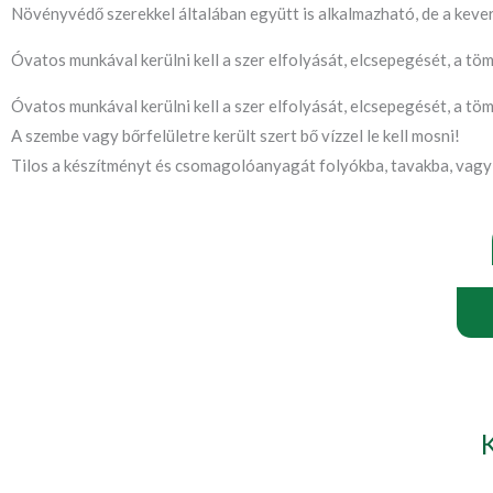
Növényvédő szerekkel általában együtt is alkalmazható, de a keve
Óvatos munkával kerülni kell a szer elfolyását, elcsepegését, a töm
Óvatos munkával kerülni kell a szer elfolyását, elcsepegését, a töm
A szembe vagy bőrfelületre került szert bő vízzel le kell mosni!
Tilos a készítményt és csomagolóanyagát folyókba, tavakba, vagy 