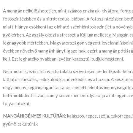
A mangán nélkülözhetetlen, mint számos enzim ak- tivátora, fontos
fotoszintézisben és a nitrát reduk- cióban. A fotoszintézisben bet
miatt, hiánya csökkenti az oldható szénhidrátok szintjét a növény
gyökérben. Az aszály okozta stresszt a Kálium mellett a Mangán c
legnagyobb mértékben. Magyarországon végzett levélanalíziseink
években növekvő mangánhiányt igazolnak, ezért a mangán pótlás
kell. Ezt leghatéko nyabban levélen keresztül tudjuk megtenni.
Nem mobilis, ezért hiány a fiatalabb szöveteken je- lentkezik. Jelei
látható szürkülés, redukálódik a növekedés és a hozam. A készítmé
nagy mennyiségű mangán tartalom mellett jelentős mennyiségű kiv
hető molibdént is van, amely kedvezően befolyásolja a nitrogén a
folyamatokat.
MANGÁNIGÉNYES KULTÚRÁK:
kalászos, repce, szója, cukorrépa, 
gyümölcskultúrák