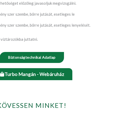
rhetőséget előzőleg javasoljuk megvizsgálni.
ény szer szembe, bőrre jutását, esetleges le
ény szer szembe, bőrre jutását, esetleges lenyelését.
víztározókba juttatni.
Biztonságtechnikai Adatlap
Turbo Mangán - Webáruház
KÖVESSEN MINKET!