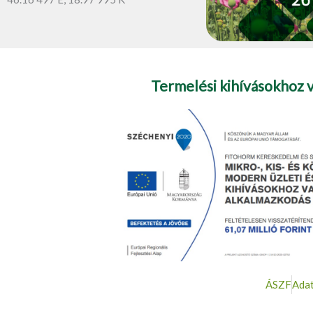
Termelési kihívásokhoz 
ÁSZF
Adat