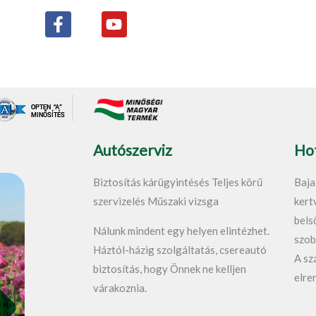
F
Y
a
o
c
u
e
t
b
u
o
b
o
e
k
-
Autószerviz
Hot
f
Biztosítás kárügyintésés Teljes körű
Baja
szervizelés Műszaki vizsga
kert
bels
Nálunk mindent egy helyen elintézhet.
szob
Háztól-házig szolgáltatás, csereautó
A sz
biztosítás, hogy Önnek ne kelljen
elre
várakoznia.