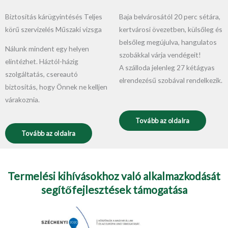
Biztosítás kárügyintésés Teljes
Baja belvárosától 20 perc sétára,
körű szervizelés Műszaki vizsga
kertvárosi övezetben, külsőleg és
belsőleg megújulva, hangulatos
Nálunk mindent egy helyen
szobákkal várja vendégeit!
elintézhet. Háztól-házig
A szálloda jelenleg 27 kétágyas
szolgáltatás, csereautó
elrendezésű szobával rendelkezik.
biztosítás, hogy Önnek ne kelljen
várakoznia.
Tovább az oldalra
Tovább az oldalra
Termelési kihívásokhoz való alkalmazkodását
segítőfejlesztések támogatása