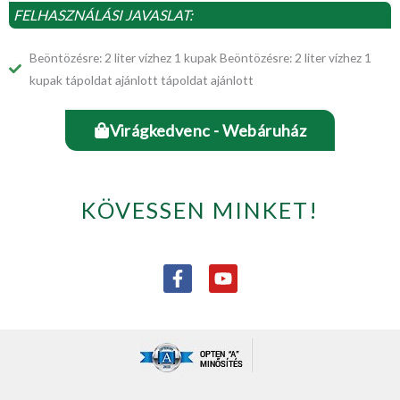
FELHASZNÁLÁSI JAVASLAT:
Beöntözésre: 2 liter vízhez 1 kupak Beöntözésre: 2 liter vízhez 1
kupak tápoldat ajánlott tápoldat ajánlott
Virágkedvenc - Webáruház
KÖVESSEN MINKET!
F
Y
a
o
c
u
e
t
b
u
o
b
o
e
k