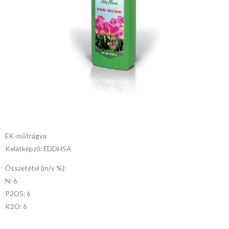
EK-műtrágya
Kelátképző: EDDHSA
Összetétel (m/v %):
N: 6
P2O5: 6
K2O: 6