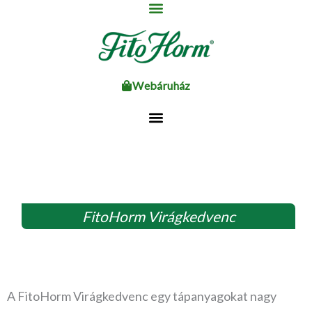
Ugrás
a
tartalomhoz
Webáruház
FitoHorm Virágkedvenc
A FitoHorm Virágkedvenc egy tápanyagokat nagy