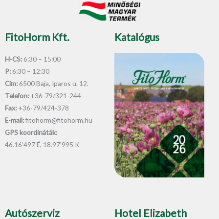
-
f
FitoHorm Kft.
Katalógus
H-CS:
6:30 – 15:00
P:
6:30 – 12:30
Cím:
6500 Baja, Iparos u. 12.
Telefon:
+36-79/321-244
Fax:
+36-79/424-378
E-mail:
fitohorm@fitohorm.hu
GPS koordináták:
46.16’497 É, 18.97’995 K
Autószerviz
Hotel Elizabeth