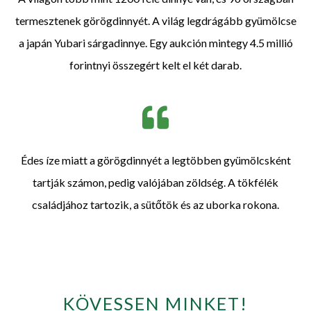
termesztenek görögdinnyét. A világ legdrágább gyümölcse
a japán Yubari sárgadinnye. Egy aukción mintegy 4.5 millió
forintnyi összegért kelt el két darab.
Édes íze miatt a görögdinnyét a legtöbben gyümölcsként
tartják számon, pedig valójában zöldség. A tökfélék
családjához tartozik, a sütőtök és az uborka rokona.
KÖVESSEN MINKET!