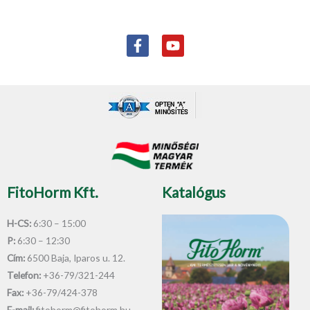
F
Y
a
o
c
u
e
t
b
u
o
b
o
e
k
-
f
FitoHorm Kft.
Katalógus
H-CS:
6:30 – 15:00
P:
6:30 – 12:30
Cím:
6500 Baja, Iparos u. 12.
Telefon:
+36-79/321-244
Fax:
+36-79/424-378
E-mail:
fitohorm@fitohorm.hu