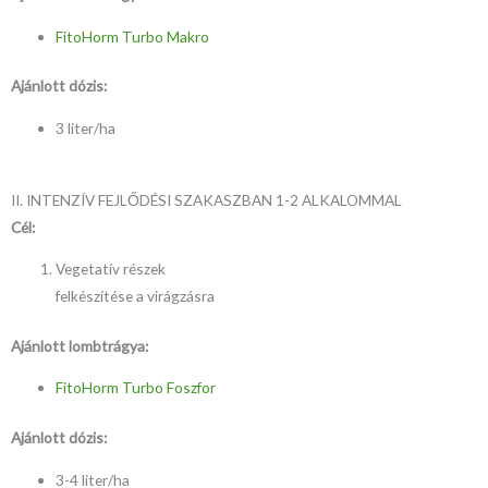
FitoHorm Turbo Makro
Ajánlott dózis:
3 liter/ha
II. INTENZÍV FEJLŐDÉSI SZAKASZBAN 1-2 ALKALOMMAL
Cél:
Vegetatív részek
felkészítése a virágzásra
Ajánlott lombtrágya:
FitoHorm Turbo Foszfor
Ajánlott dózis:
3-4 liter/ha