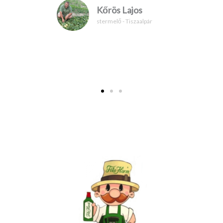
Kőrös Lajos
stermelő - Tiszaalpár