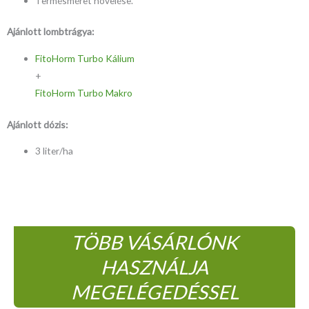
Termésméret növelése.
Ajánlott lombtrágya:
FitoHorm Turbo Kálium
+
FitoHorm Turbo Makro
Ajánlott dózis:
3 liter/ha
TÖBB VÁSÁRLÓNK
HASZNÁLJA
MEGELÉGEDÉSSEL