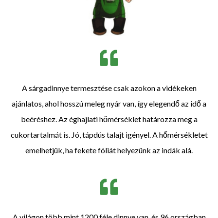
A sárgadinnye termesztése csak azokon a vidékeken
ajánlatos, ahol hosszú meleg nyár van, így elegendő az idő a
beéréshez. Az éghajlati hőmérséklet határozza meg a
cukortartalmát is. Jó, tápdús talajt igényel. A hőmérsékletet
emelhetjük, ha fekete fóliát helyezünk az indák alá.
A világon több mint 1200 féle dinnye van, és 96 országban