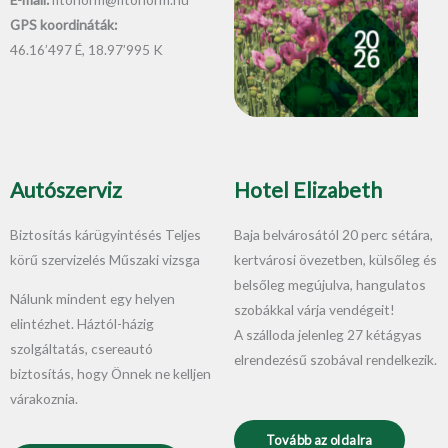
GPS koordináták:
46.16’497 É, 18.97’995 K
Autószerviz
Hotel Elizabeth
Biztosítás kárügyintésés Teljes
Baja belvárosától 20 perc sétára,
körű szervizelés Műszaki vizsga
kertvárosi övezetben, külsőleg és
belsőleg megújulva, hangulatos
Nálunk mindent egy helyen
szobákkal várja vendégeit!
elintézhet. Háztól-házig
A szálloda jelenleg 27 kétágyas
szolgáltatás, csereautó
elrendezésű szobával rendelkezik.
biztosítás, hogy Önnek ne kelljen
várakoznia.
Tovább az oldalra