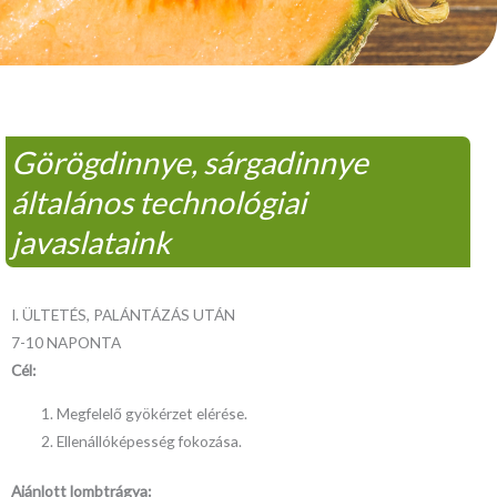
Görögdinnye, sárgadinnye
általános technológiai
javaslataink
I. ÜLTETÉS, PALÁNTÁZÁS UTÁN
7-10 NAPONTA
Cél:
Megfelelő gyökérzet elérése.
Ellenállóképesség fokozása.
Ajánlott lombtrágya: