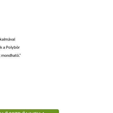
lkalmával
uk a Polybór
ak mondható.”