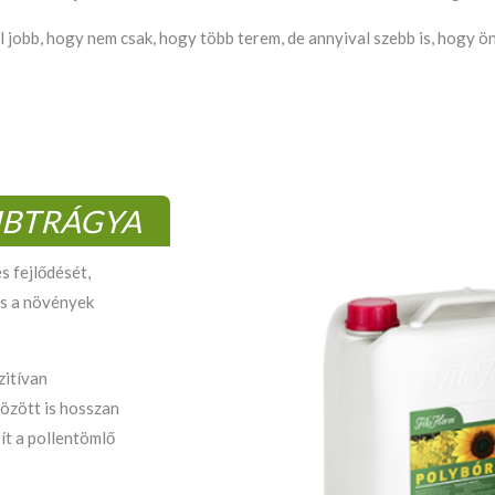
 jobb, hogy nem csak, hogy több terem, de annyival szebb is, hogy ön
MBTRÁGYA
és fejlődését,
ges a növények
zitívan
között is hosszan
ít a pollentömlő