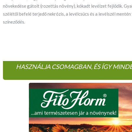
növekedése gátolt (rozettás növény), kókadt levélzet fejlődik. Gyak
szélétől befelé terjedő nekrózis, a levélcsúcs és a levélszél menté
színeződés.
HASZNÁLJA CSOMAGBAN, ÉS ÍGY MIND