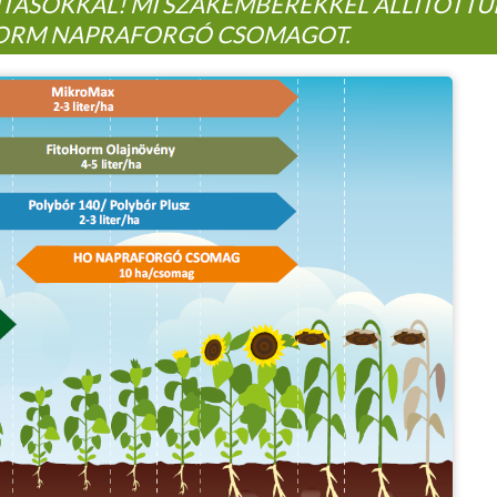
ÍTÁSOKKAL! MI SZAKEMBEREKKEL ÁLLÍTOTTU
ORM NAPRAFORGÓ CSOMAGOT.