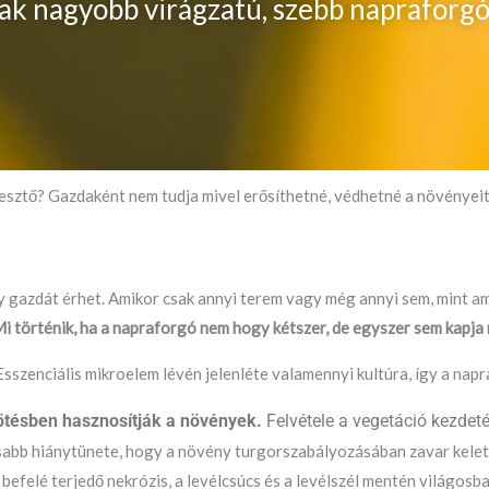
nak nagyobb virágzatú, szebb napraforg
esztő? Gazdaként nem tudja mivel erősíthetné, védhetné a növényei
gy gazdát érhet. Amikor csak annyi terem vagy még annyi sem, mint 
i történik, ha a napraforgó nem hogy kétszer, de egyszer sem kapj
szenciális mikroelem lévén jelenléte valamennyi kultúra, így a nap
kötésben hasznosítják a növények.
Felvétele a vegetáció kezdeté
abb hiánytünete, hogy a növény turgorszabályozásában zavar kelet
l befelé terjedő nekrózis, a levélcsúcs és a levélszél mentén világosb