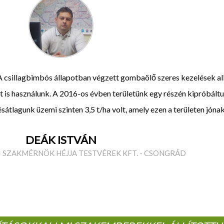
A csillagbimbós állapotban végzett gombaölő szeres kezelések a
 is használunk. A 2016-os évben területünk egy részén kipróbált
sátlagunk üzemi szinten 3,5 t/ha volt, amely ezen a területen jón
DEÁK ISTVÁN
SZAKMÉRNÖK HÉJJA TESTVÉREK KFT. - CSONGRÁD