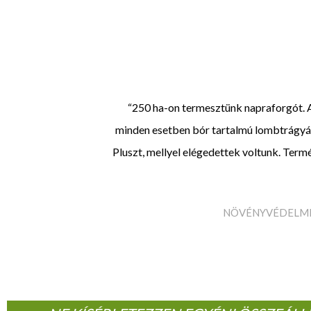
“250 ha-on termesztünk napraforgót. 
minden esetben bór tartalmú lombtrágyát
Pluszt, mellyel elégedettek voltunk. Termé
NÖVÉNYVÉDELMI 