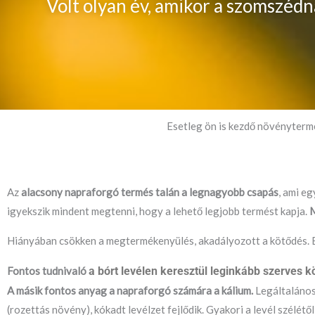
Volt olyan év, amikor a szomszéd
Esetleg ön is kezdő növényterm
Az
alacsony napraforgó termés talán a legnagyobb csapás
, ami e
igyekszik mindent megtenni, hogy a lehető legjobb termést kapja.
M
Hiányában csökken a megtermékenyülés, akadályozott a kötődés. Es
Fontos tudnivaló
a bórt levélen keresztül leginkább szerves 
A másik fontos anyag a napraforgó számára a kálium.
Legáltalános
(rozettás növény), kókadt levélzet fejlődik. Gyakori a levél szélétő