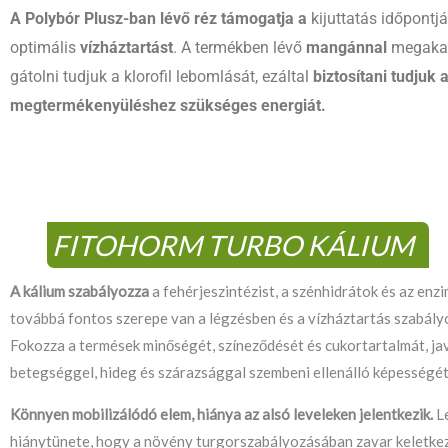
A Polybór Plusz-ban lévő réz támogatja a
kijuttatás időpontj
optimális
vízháztartást
. A termékben lévő
mangánnal
megakadá
gátolni tudjuk a klorofil lebomlását, ezáltal
biztosítani tudjuk 
megtermékenyüléshez szükséges energiát.
FITOHORM TURBO KÁLIUM
A kálium szabályozza
a fehérjeszintézist, a szénhidrátok és az en
továbbá fontos szerepe van a légzésben és a vízháztartás szabál
Fokozza a termések minőségét, színeződését és cukortartalmát, ja
betegséggel, hideg és szárazsággal szembeni ellenálló képességét
Könnyen mobilizálódó elem, hiánya az alsó leveleken jelentkezik.
L
hiánytünete, hogy a növény turgorszabályozásában zavar keletkez