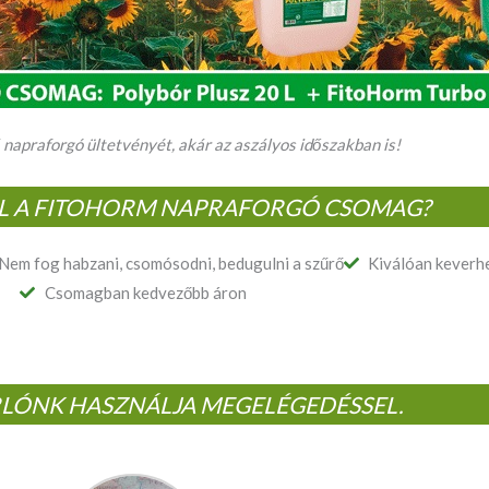
 napraforgó ültetvényét, akár az aszályos időszakban is!
EL A FITOHORM NAPRAFORGÓ CSOMAG?
Nem fog habzani, csomósodni, bedugulni a szűrő
Kiválóan keverh
Csomagban kedvezőbb áron
LÓNK HASZNÁLJA MEGELÉGEDÉSSEL.