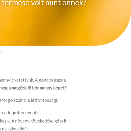
ó termése volt mint önnek?
t?
amennyit vetettünk. A gondos gazda
a meg a megfelelő bór mennyiséget?
raforgó számára létfontosságú.
n a legintenzívebb.
kezik. A növény növekedése gátolt
arna színeződés.