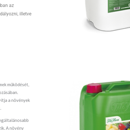
ában az
lyozni, illetve
a
zimek működését,
yozásában.
vítja a növények
.
egáltalánosabb
ik. A növény