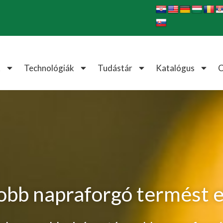
k
Technológiák
Tudástár
Katalógus
obb napraforgó termést e