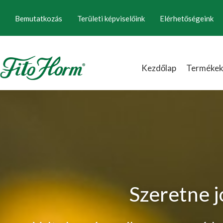
Ugrás
Bemutatkozás
Területi képviselőink
Elérhetőségeink
a
tartalomhoz
Kezdőlap
Terméke
Szeretne j