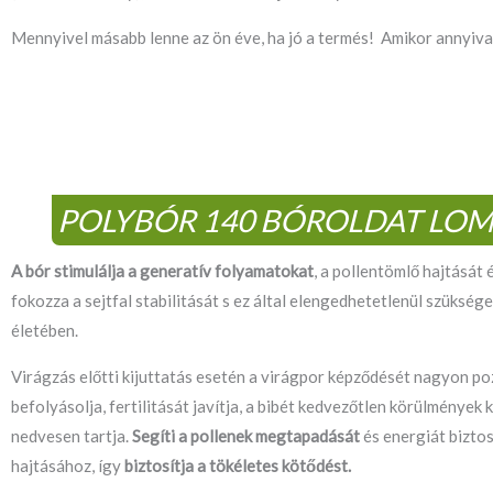
Mennyivel másabb lenne az ön éve, ha jó a termés! Amikor annyival
POLYBÓR 140 BÓROLDAT LO
A bór stimulálja a generatív folyamatokat
, a pollentömlő hajtását 
fokozza a sejtfal stabilitását s ez által elengedhetetlenül szüksé
életében.
Virágzás előtti kijuttatás esetén a virágpor képződését nagyon po
befolyásolja, fertilitását javítja, a bibét kedvezőtlen körülmények 
nedvesen tartja.
Segíti a pollenek megtapadását
és energiát biztos
hajtásához, így
biztosítja a tökéletes kötődést.