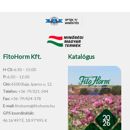
c
u
e
t
b
u
o
b
o
e
k
-
f
FitoHorm Kft.
Katalógus
H-CS:
6:30 – 15:00
P:
6:30 – 12:30
Cím:
6500 Baja, Iparos u. 12.
Telefon:
+36-79/321-244
Fax:
+36-79/424-378
E-mail:
fitohorm@fitohorm.hu
GPS koordináták:
46.16’497 É, 18.97’995 K