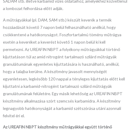
SADAM stb. illetve karbamid vizes oldataihoz, amelyekhez közvetlenül
a lombozat felhordása előtt adják.
A műtrágyákkal (pl. DAM, SAM stb.) készült keverék a termék
hozzáadását követő 7 napon belül felhasználható anélkül, hogy
csökkentené a hatékonyságot. Foszfortartalmú tömény műtrágya
esetén a keveréket a keverést követő 1 napon belül ki kell
permetezni. Az UREAFIN NBPT a folyékony műtrágyákkal történő
kijuttatáson túl az amid nitrogént tartalmazó szilárd műtrágyák
granulátumának egyenletes kijuttatására is használható, anélkül,
hogy a talajba kerülne. A készítmény javasolt mennyiségét
egyenletesen, legkésőbb 120 nappal a tényleges kijuttatás előtt kell
kijuttatni a karbamid-nitrogént tartalmazó szilárd műtrágyák
granulátumának felületére. Egy másik lehetőség az UREAFIN NBPT
készítmény alkalmazása szórt szemcsés karbamidra. A készítmény
legnagyobb hatékonyságát a karbamid szétszórása utáni azonnali
felvitel éri el.
Az UREAFIN NBPT
készítmény műtrágyákkal együtt történő