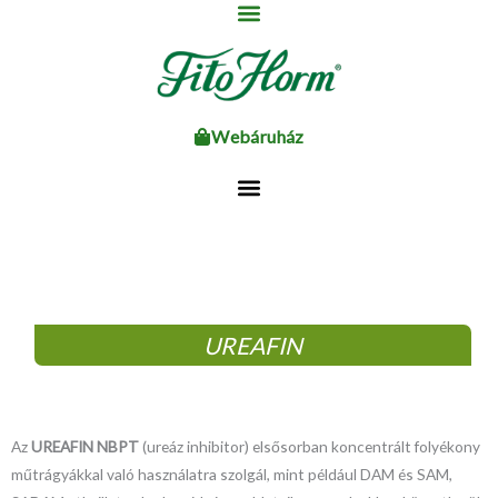
Ugrás
a
tartalomhoz
Webáruház
UREAFIN
Az
UREAFIN NBPT
(ureáz inhibitor) elsősorban koncentrált folyékony
műtrágyákkal való használatra szolgál, mint például DAM és SAM,