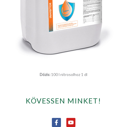
Dózis:
100 l nitrosolhoz 1 dl
KÖVESSEN MINKET!
F
Y
a
o