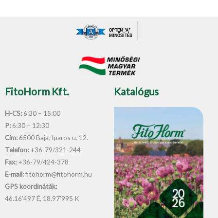
c
u
e
e
t
*
b
u
o
b
o
e
k
-
f
FitoHorm Kft.
Katalógus
H-CS:
6:30 – 15:00
P:
6:30 – 12:30
Cím:
6500 Baja, Iparos u. 12.
Telefon:
+36-79/321-244
Fax:
+36-79/424-378
E-mail:
fitohorm@fitohorm.hu
GPS koordináták:
46.16’497 É, 18.97’995 K