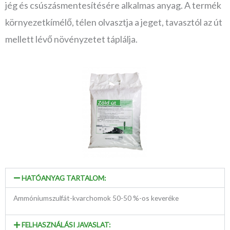
jég és csúszásmentesítésére alkalmas anyag. A termék
környezetkímélő, télen olvasztja a jeget, tavasztól az út
mellett lévő növényzetet táplálja.
HATÓANYAG TARTALOM:
Ammóniumszulfát-kvarchomok 50-50 %-os keveréke
FELHASZNÁLÁSI JAVASLAT: