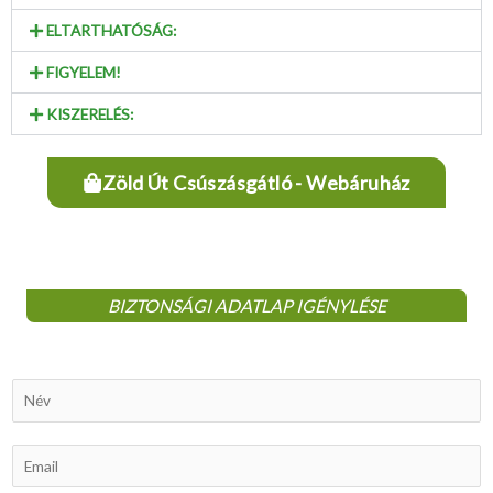
ELTARTHATÓSÁG:
FIGYELEM!
KISZERELÉS:
Zöld Út Csúszásgátló - Webáruház
BIZTONSÁGI ADATLAP IGÉNYLÉSE
N
a
m
E
e
m