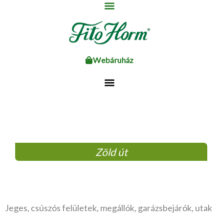
Ugrás
a
tartalomhoz
Webáruház
Zöld út
Jeges, csúszós felületek, megállók, garázsbejárók, utak