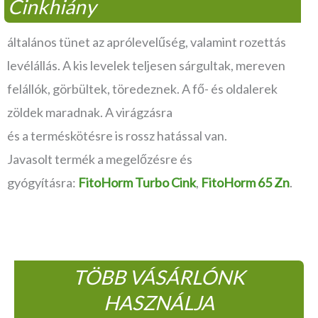
Cinkhiány
általános tünet az aprólevelűség, valamint rozettás
levélállás. A kis levelek teljesen sárgultak, mereven
felállók, görbültek, töredeznek. A fő- és oldalerek
zöldek maradnak. A virágzásra
és a terméskötésre is rossz hatással van.
Javasolt termék a megelőzésre és
gyógyításra:
FitoHorm Turbo Cink
,
FitoHorm 65 Zn
.
TÖBB VÁSÁRLÓNK
HASZNÁLJA