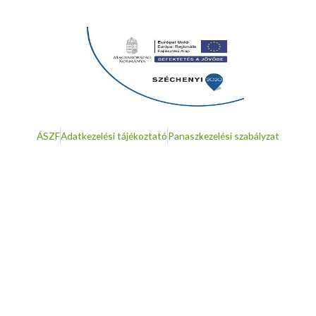
ÁSZF
Adatkezelési tájékoztató
Panaszkezelési szabályzat