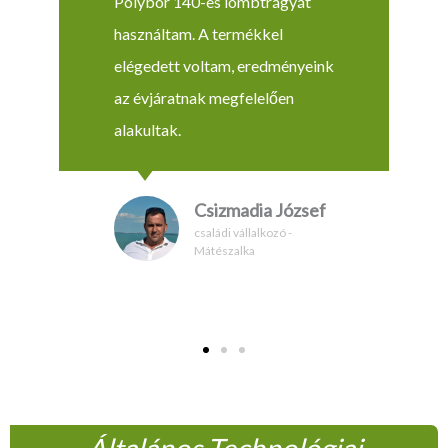
Polybór 140-es lombtrágyát
használtam. A termékkel
elégedett voltam, eredményeink
az évjáratnak megfelelően
alakultak.
Csizmadia József
családi vállalkozó -
Mátészalka