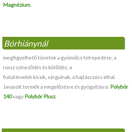
Magnézium
.
Bórhiánynál
megfigyelhető tünetek a gyümölcs felrepedése, a
rossz színeződés és kötődés; a
fiatal levelek kicsik, sárgulnak, a hajtáscsúcs elhal.
Javasolt termék a megelőzésre és gyógyításra:
Polybór
140
vagy
Polybór Plusz
.