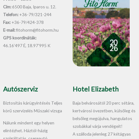
Cím:
6500 Baja, Iparos u. 12.
Telefon:
+36-79/321-244
Fax:
+36-79/424-378
E-mail:
fitohorm@fitohorm.hu
GPS koordináták:
46.16’497 É, 18.97’995 K
Autószerviz
Hotel Elizabeth
Biztosítás kárügyintésés Teljes
Baja belvárosától 20 perc sétára,
körű szervizelés Műszaki vizsga
kertvárosi övezetben, külsőleg és
belsőleg megújulva, hangulatos
Nálunk mindent egy helyen
szobákkal várja vendégeit!
elintézhet. Háztól-házig
A szálloda jelenleg 27 kétágyas
szolgáltatás, csereautó