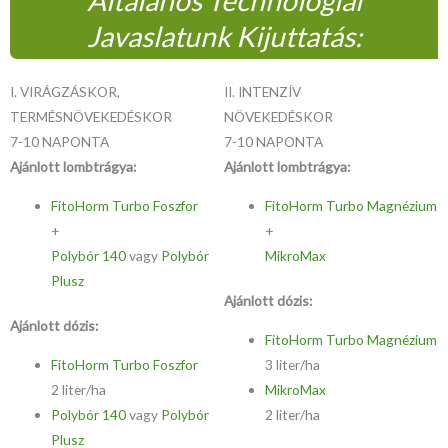
Általános Technológiai
Javaslatunk Kijuttatás:
I. VIRÁGZÁSKOR,
II. INTENZÍV
TERMÉSNÖVEKEDÉSKOR
NÖVEKEDÉSKOR
7-10 NAPONTA
7-10 NAPONTA
Ajánlott lombtrágya:
Ajánlott lombtrágya:
FitoHorm Turbo Foszfor
FitoHorm Turbo Magnézium
+
+
Polybór 140
vagy
Polybór
MikroMax
Plusz
Ajánlott dózis:
Ajánlott dózis:
FitoHorm Turbo Magnézium
FitoHorm Turbo Foszfor
3 liter/ha
2 liter/ha
MikroMax
Polybór 140
vagy
Polybór
2 liter/ha
Plusz