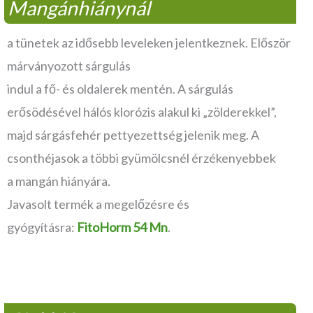
Mangánhiánynál
a tünetek az idősebb leveleken jelentkeznek. Először
márványozott sárgulás
indul a fő- és oldalerek mentén. A sárgulás
erősödésével hálós klorózis alakul ki „zölderekkel”,
majd sárgásfehér pettyezettség jelenik meg. A
csonthéjasok a többi gyümölcsnél érzékenyebbek
a mangán hiányára.
Javasolt termék a megelőzésre és
gyógyításra:
FitoHorm 54 Mn
.