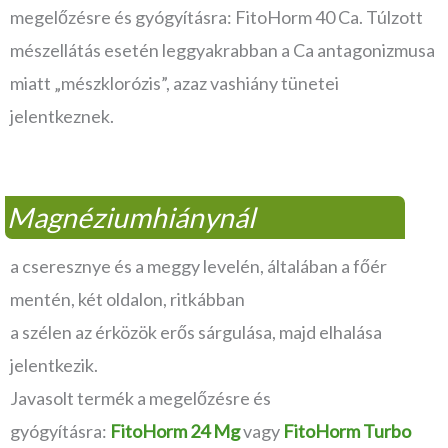
megelőzésre és gyógyításra: FitoHorm 40 Ca. Túlzott
mészellátás esetén leggyakrabban a Ca antagonizmusa
miatt „mészklorózis”, azaz vashiány tünetei
jelentkeznek.
Magnéziumhiánynál
a cseresznye és a meggy levelén, általában a főér
mentén, két oldalon, ritkábban
a szélen az érközök erős sárgulása, majd elhalása
jelentkezik.
Javasolt termék a megelőzésre és
gyógyításra:
FitoHorm 24 Mg
vagy
FitoHorm Turbo