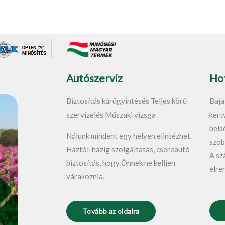
c
u
e
t
b
u
o
b
o
e
k
-
Autószerviz
Hot
f
Biztosítás kárügyintésés Teljes körű
Baja
szervizelés Műszaki vizsga
kert
bels
Nálunk mindent egy helyen elintézhet.
szob
Háztól-házig szolgáltatás, csereautó
A sz
biztosítás, hogy Önnek ne kelljen
elre
várakoznia.
Tovább az oldalra