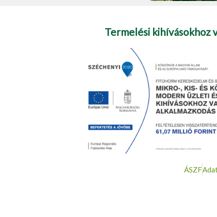
Termelési kihívásokhoz 
ÁSZF
Adat