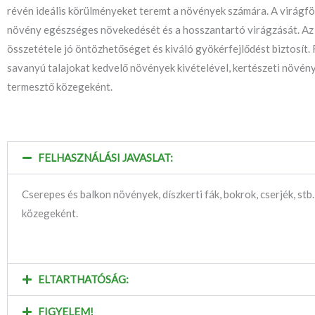
révén ideális körülményeket teremt a növények számára. A virágföl
növény egészséges növekedését és a hosszantartó virágzását. A
összetétele jó öntözhetőséget és kiváló gyökérfejlődést biztosít.
savanyú talajokat kedvelő növények kivételével, kertészeti növén
termesztő közegeként.
FELHASZNÁLÁSI JAVASLAT:
Cserepes és balkon növények, díszkerti fák, bokrok, cserjék, stb
közegeként.
ELTARTHATÓSÁG:
FIGYELEM!