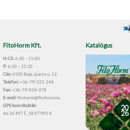
e
*
FitoHorm Kft.
Katalógus
H-CS:
6:30 – 15:00
P:
6:30 – 12:30
Cím:
6500 Baja, Iparos u. 12.
Telefon:
+36-79/321-244
Fax:
+36-79/424-378
E-mail:
fitohorm@fitohorm.hu
GPS koordináták:
46.16’497 É, 18.97’995 K