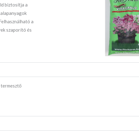
d biztosítja a
z alapanyagok
 Felhasználható a
yek szaporító és
. termesztő