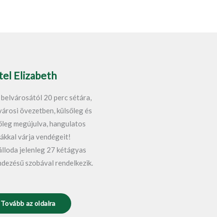
el Elizabeth
 belvárosától 20 perc sétára,
városi övezetben, külsőleg és
őleg megújulva, hangulatos
ákkal várja vendégeit!
álloda jelenleg 27 kétágyas
ndezésű szobával rendelkezik.
Tovább az oldalra