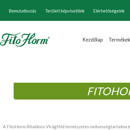
Ugrás
Bemutatkozás
Területi képviselőink
Elérhetőségeink
a
tartalomhoz
Kezdőlap
Terméke
FITOHO
A FitoHorm Általános Virágföld természetes nedvességtartalma é