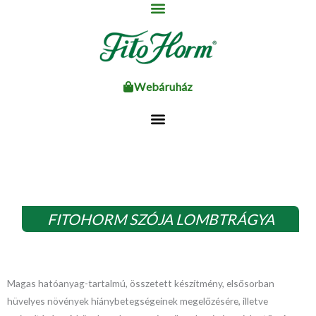
Ugrás
a
tartalomhoz
Webáruház
FITOHORM SZÓJA LOMBTRÁGYA
Magas hatóanyag-tartalmú, összetett készítmény, elsősorban
hüvelyes növények hiánybetegségeinek megelőzésére, illetve