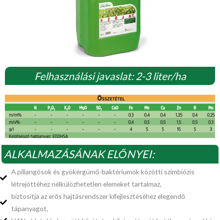
Felhasználási javaslat: 2-3 liter/ha
ALKALMAZÁSÁNAK ELŐNYEI:
A pillangósok és gyökérgümő-baktériumok közötti szimbiózis
létrejöttéhez nélkülözhetetlen elemeket tartalmaz,
biztosítja az erős hajtásrendszer kifejlesztéséhez elegendő
tápanyagot,