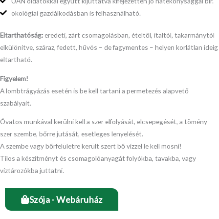
UAN oldatokkal együtt kijuttatva kifejezetten jó hatékonysággal bír.
ökológiai gazdálkodásban is felhasználható.
Eltarthatóság:
eredeti, zárt csomagolásban, ételtől, italtól, takarmánytól
elkülönítve, száraz, fedett, hűvös – de fagymentes – helyen korlátlan ideig
eltartható.
Figyelem!
A lombtrágyázás esetén is be kell tartani a permetezés alapvető
szabályait.
Óvatos munkával kerülni kell a szer elfolyását, elcsepegését, a tömény
szer szembe, bőrre jutását, esetleges lenyelését.
A szembe vagy bőrfelületre került szert bő vízzel le kell mosni!
Tilos a készítményt és csomagolóanyagát folyókba, tavakba, vagy
víztározókba juttatni.
Szója - Webáruház