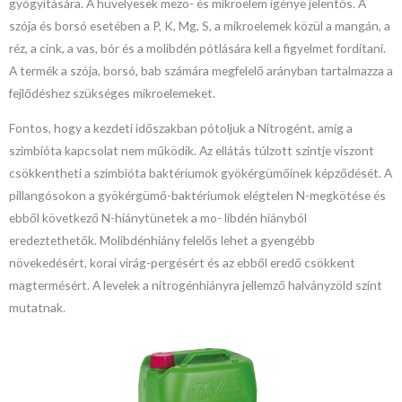
gyógyítására. A hüvelyesek mezo- és mikroelem igénye jelentős. A
szója és borsó esetében a P, K, Mg, S, a mikroelemek közül a mangán, a
réz, a cink, a vas, bór és a molibdén pótlására kell a figyelmet fordítani.
A termék a szója, borsó, bab számára megfelelő arányban tartalmazza a
fejlődéshez szükséges mikroelemeket.
Fontos, hogy a kezdeti időszakban pótoljuk a Nitrogént, amíg a
szimbióta kapcsolat nem működik. Az ellátás túlzott szintje viszont
csökkentheti a szimbióta baktériumok gyökérgümőinek képződését. A
pillangósokon a gyökérgümő-baktériumok elégtelen N-megkötése és
ebből következő N-hiánytünetek a mo- libdén hiányból
eredeztethetők. Molibdénhiány felelős lehet a gyengébb
növekedésért, korai virág-pergésért és az ebből eredő csökkent
magtermésért. A levelek a nitrogénhiányra jellemző halványzöld színt
mutatnak.