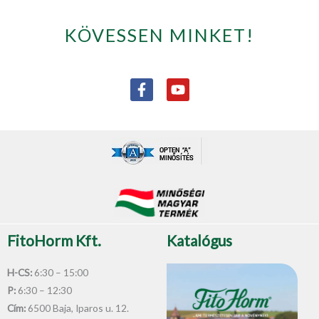
KÖVESSEN MINKET!
F
Y
a
o
c
u
e
t
b
u
o
b
o
e
k
-
f
FitoHorm Kft.
Katalógus
H-CS:
6:30 – 15:00
P:
6:30 – 12:30
Cím:
6500 Baja, Iparos u. 12.