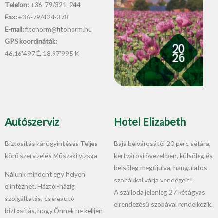
Telefon:
+36-79/321-244
Fax:
+36-79/424-378
E-mail:
fitohorm@fitohorm.hu
GPS koordináták:
46.16’497 É, 18.97’995 K
Autószerviz
Hotel Elizabeth
Biztosítás kárügyintésés Teljes
Baja belvárosától 20 perc sétára,
körű szervizelés Műszaki vizsga
kertvárosi övezetben, külsőleg és
belsőleg megújulva, hangulatos
Nálunk mindent egy helyen
szobákkal várja vendégeit!
elintézhet. Háztól-házig
A szálloda jelenleg 27 kétágyas
szolgáltatás, csereautó
elrendezésű szobával rendelkezik.
biztosítás, hogy Önnek ne kelljen