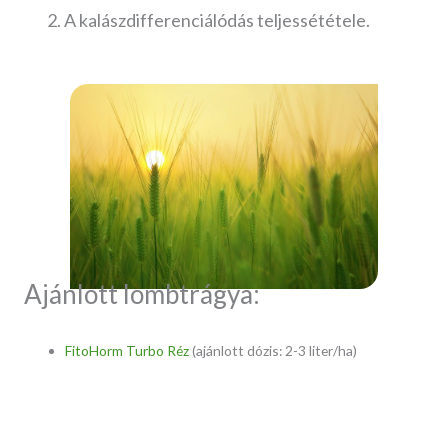
A kalászdifferenciálódás teljessététele.
Ajánlott lombtrágya:
FitoHorm Turbo Réz
(ajánlott dózis: 2-3 liter/ha)