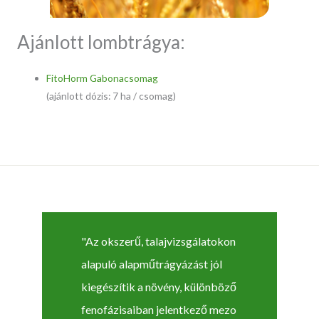
Ajánlott lombtrágya:
FitoHorm Gabonacsomag
(ajánlott dózis: 7 ha / csomag)
"Az okszerű, talajvizsgálatokon
alapuló alapműtrágyázást jól
kiegészítik a növény, különböző
fenofázisaiban jelentkező mezo