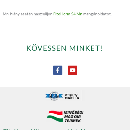
Mn-hiány esetén használjon
FitoHorm 54 Mn
mangánoldatot.
KÖVESSEN MINKET!
F
Y
a
o
c
u
e
t
b
u
o
b
o
e
k
-
f