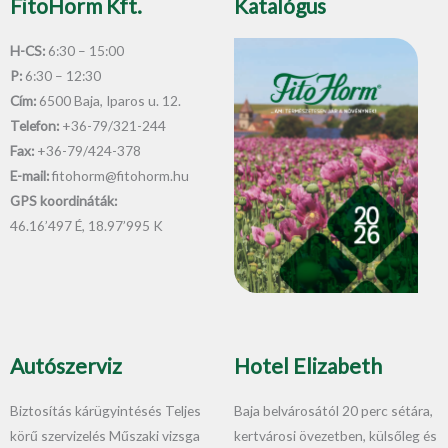
FitoHorm Kft.
Katalógus
H-CS:
6:30 – 15:00
P:
6:30 – 12:30
Cím:
6500 Baja, Iparos u. 12.
Telefon:
+36-79/321-244
Fax:
+36-79/424-378
E-mail:
fitohorm@fitohorm.hu
GPS koordináták:
46.16’497 É, 18.97’995 K
Autószerviz
Hotel Elizabeth
Biztosítás kárügyintésés Teljes
Baja belvárosától 20 perc sétára,
körű szervizelés Műszaki vizsga
kertvárosi övezetben, külsőleg és