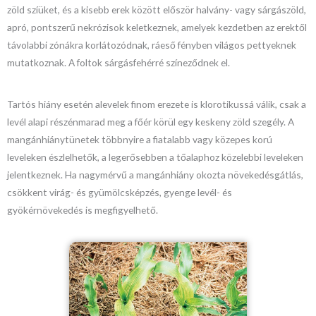
zöld szíüket, és a kisebb erek között először halvány- vagy sárgászöld,
apró, pontszerű nekrózisok keletkeznek, amelyek kezdetben az erektől
távolabbi zónákra korlátozódnak, ráeső fényben világos pettyeknek
mutatkoznak. A foltok sárgásfehérré színeződnek el.
Tartós hiány esetén alevelek finom erezete is klorotikussá válik, csak a
levél alapi részénmarad meg a főér körül egy keskeny zöld szegély. A
mangánhiánytünetek többnyire a fiatalabb vagy közepes korú
leveleken észlelhetők, a legerősebben a tőalaphoz közelebbi leveleken
jelentkeznek. Ha nagymérvű a mangánhiány okozta növekedésgátlás,
csökkent virág- és gyümölcsképzés, gyenge levél- és
gyökérnövekedés is megfigyelhető.