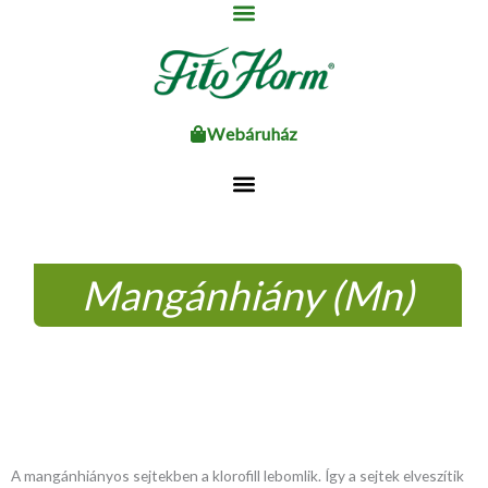
Ugrás
a
tartalomhoz
Webáruház
Mangánhiány (Mn)
A mangánhiányos sejtekben a klorofill lebomlik. Így a sejtek elveszítik