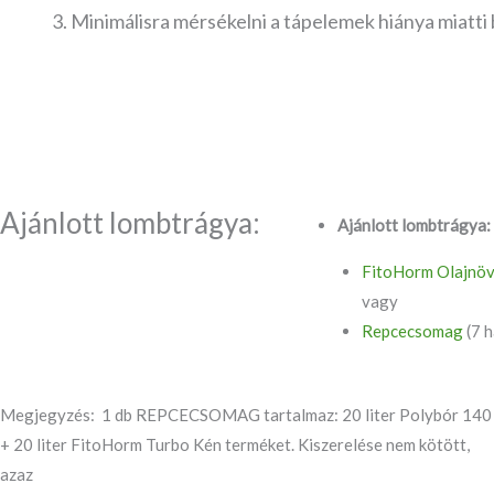
Minimálisra mérsékelni a tápelemek hiánya miatti
Ajánlott lombtrágya:
Ajánlott lombtrágya:
FitoHorm Olajnö
vagy
Repcecsomag
(7 
Megjegyzés: 1 db REPCECSOMAG tartalmaz: 20 liter Polybór 140
+ 20 liter FitoHorm Turbo Kén terméket. Kiszerelése nem kötött,
azaz