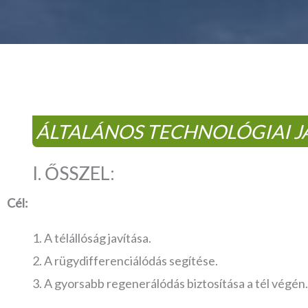
ÁLTALÁNOS TECHNOLÓGIAI J
I. ŐSSZEL:
Cél:
A télállóság javítása.
A rügydifferenciálódás segítése.
A gyorsabb regenerálódás biztosítása a tél végén.