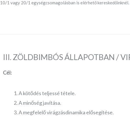
10/1 vagy 20/1 egységcsomagolásban is elérhető kereskedőinknél.
III. ZÖLDBIMBÓS ÁLLAPOTBAN / V
Cél:
A kötődés teljessé tétele.
A minőség javítása.
A megfelelő virágzásdinamika elősegítése.