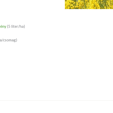
vény
(5 liter/ha)
ha/csomag)