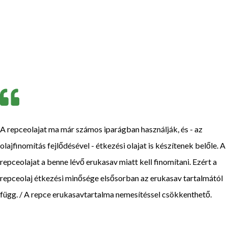
A repceolajat ma már számos iparágban használják, és - az
olajfinomítás fejlődésével - étkezési olajat is készítenek belőle. A
repceolajat a benne lévő erukasav miatt kell finomítani. Ezért a
repceolaj étkezési minősége elsősorban az erukasav tartalmától
függ. / A repce erukasavtartalma nemesítéssel csökkenthető.