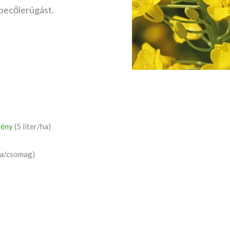
 becőlerúgást.
vény
(5 liter/ha)
ha/csomag)