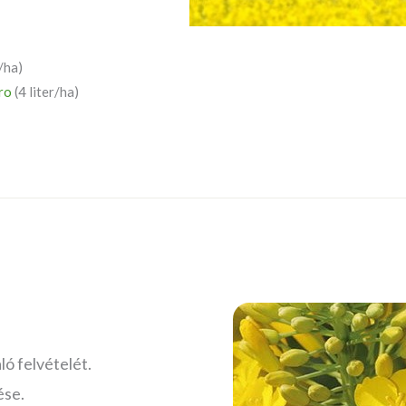
r/ha)
ro
(4 liter/ha)
ló felvételét.
ése.