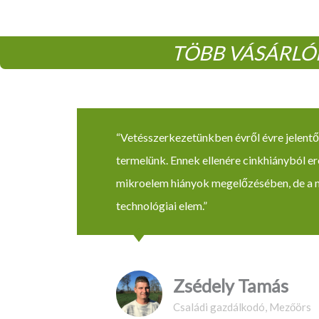
TÖBB VÁSÁRLÓ
“Vetésszerkezetünkben évről évre jelentő
termelünk. Ennek ellenére cinkhiányból e
mikroelem hiányok megelőzésében, de a me
technológiai elem.”
Zsédely Tamás
Családi gazdálkodó, Mezőörs