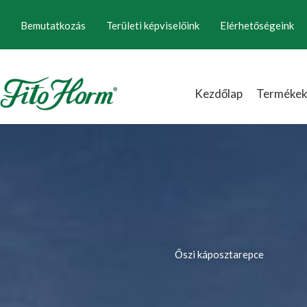
Ugrás
Bemutatkozás
Területi képviselőink
Elérhetőségeink
a
tartalomhoz
Kezdőlap
Terméke
Őszi káposztarepce