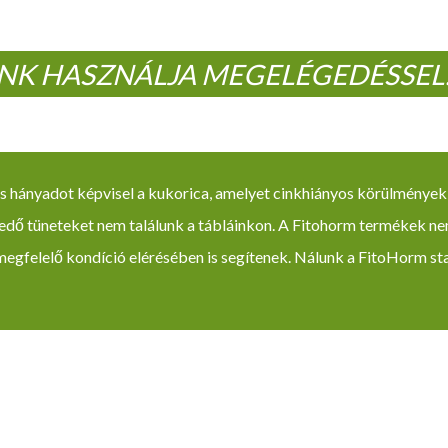
NK HASZNÁLJA MEGELÉGEDÉSSEL
s hányadot képvisel a kukorica, amelyet cinkhiányos körülmények
redő tüneteket nem találunk a tábláinkon. A Fitohorm termékek ne
gfelelő kondíció elérésében is segítenek. Nálunk a FitoHorm sta