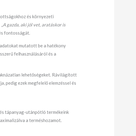
adottságokhoz és környezeti
:
„A gazda, aki jól vet, aratáskor is
és fontosságát.
 adatokat mutatott be a hatékony
sszerű felhasználásáról és a
iaknázatlan lehetőségeket. Rávilágított
ja, pedig ezek megfelelő elemzéssel és
 és tápanyag-utánpótló termékeink
maximalizálva a terméshozamot.