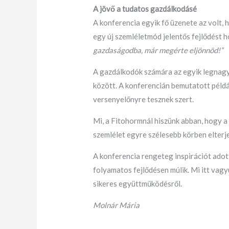
A jövő a tudatos gazdálkodásé
A konferencia egyik fő üzenete az volt,
egy új szemléletmód jelentős fejlődést 
gazdaságodba, már megérte eljönnöd!”
A gazdálkodók számára az egyik legnagy
között. A konferencián bemutatott példá
versenyelőnyre tesznek szert.
Mi, a Fitohormnál hiszünk abban, hogy a
szemlélet egyre szélesebb körben elterj
A konferencia rengeteg inspirációt ado
folyamatos fejlődésen múlik. Mi itt vag
sikeres együttműködésről.
Molnár Mária