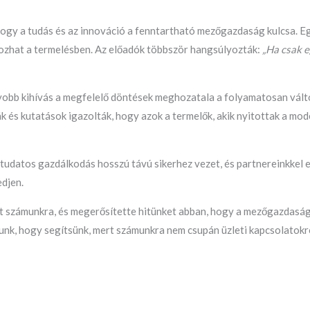
 hogy a tudás és az innováció a fenntartható mezőgazdaság kulcsa. 
hozhat a termelésben. Az előadók többször hangsúlyozták:
„Ha csak e
obb kihívás a megfelelő döntések meghozatala a folyamatosan válto
k és kutatások igazolták, hogy azok a termelők, akik nyitottak a m
 tudatos gazdálkodás hosszú távú sikerhez vezet, és partnereinkkel 
edjen.
tt számunkra, és megerősítette hitünket abban, hogy a mezőgazdaság
yunk, hogy segítsünk, mert számunkra nem csupán üzleti kapcsolatokró