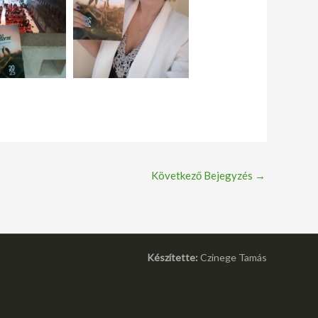
Következő Bejegyzés
→
Készítette:
Czinege Tamás