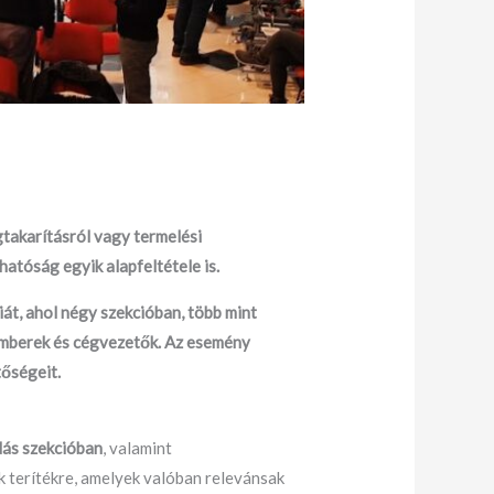
takarításról vagy termelési
tóság egyik alapfeltétele is.
t, ahol négy szekcióban, több mint
emberek és cégvezetők. Az esemény
tőségeit.
ás szekcióban
, valamint
k terítékre, amelyek valóban relevánsak