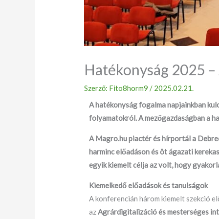
Hatékonyság 2025 –
Szerző:
Fito8horm9
/
2025.02.21.
A hatékonyság fogalma napjainkban kulc
folyamatokról. A mezőgazdaságban a hat
A Magro.hu piactér és hírportál a Debr
harminc előadáson és öt ágazati kereka
egyik kiemelt célja az volt, hogy gyako
Kiemelkedő előadások és tanulságok
A konferencián három kiemelt szekció el
az
Agrárdigitalizáció és mesterséges int