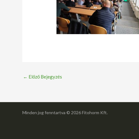
←
Előző Bejegyzés
Minden jog fenntartva © 2026 Fitohorm Kft.