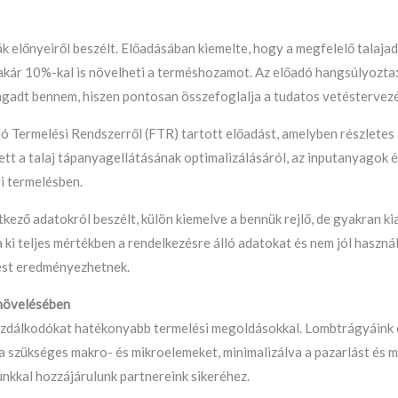
k előnyeiről beszélt. Előadásában kiemelte, hogy a megfelelő talaj
a akár 10%-kal is növelheti a terméshozamot. Az előadó hangsúlyozta
adt bennem, hiszen pontosan összefoglalja a tudatos vetéstervez
ó Termelési Rendszerről (FTR) tartott előadást, amelyben részletes
t a talaj tápanyagellátásának optimalizálásáról, az inputanyagok é
i termelésben.
kező adatokról beszélt, külön kiemelve a bennük rejlő, de gyakran k
ki teljes mértékben a rendelkezésre álló adatokat és nem jól használ
ést eredményezhetnek.
 növelésében
gazdálkodókat hatékonyabb termelési megoldásokkal. Lombtrágyáink
a szükséges makro- és mikroelemeket, minimalizálva a pazarlást és 
nkkal hozzájárulunk partnereink sikeréhez.