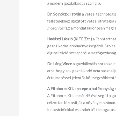
a modern gazdálkodás számára.
Dr. Sojnóczki István
a vetési technológiá
feltételekhez igazított vetési stratégi
mosolyog.”
Ez a mondat különösen megrag
Hadászi László (KITE Zrt.)
a Fenntarthat
gazdálkodás eredményességéről. Szó eset
digitalizáció szerepéről a mezőgazdaság
Dr. Láng Vince
a gazdálkodás során kelet
arra, hogy sok gazdálkodó nem használja 
értelmezéssel jelentős költségcsökkent
A Fitohorm Kft. szerepe a hatékonyság
A Fitohorm Kft. immár 45 éve segíti a 
célzottan biztosítják a növények számár
Innovációinkkal és szakértői támogatásu