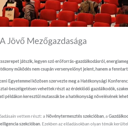
 A Jövő Mezőgazdasága
sszerepet játszik, legyen szó erőforrás-gazdálkodásról, energiameg
ékony működés nem csupán versenyelőnyt jelent, hanem a fenntartha
eceni Egyetemmel közösen szervezte meg a Hatékonysági Konferenciá
sztal-beszélgetésen vehettek részt az érdeklődő gazdálkodók, szak
rlati példákon keresztül mutassák be a hatékonyság növelésének lehe
őadásain vettem részt: a
Növénytermesztés szekcióban
, a
Gazdálkod
elligencia szekcióban
. Ezekben az előadásokban olyan témák kerülte