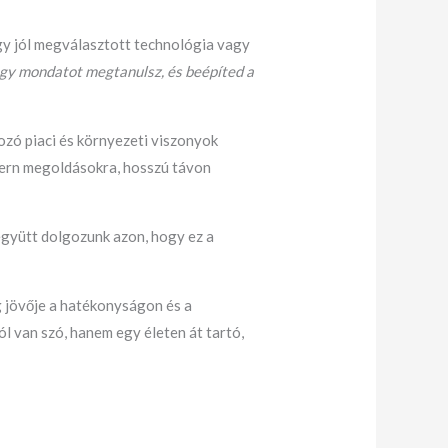
Egy jól megválasztott technológia vagy
gy mondatot megtanulsz, és beépíted a
zó piaci és környezeti viszonyok
odern megoldásokra, hosszú távon
együtt dolgozunk azon, hogy ez a
 jövője a hatékonyságon és a
l van szó, hanem egy életen át tartó,