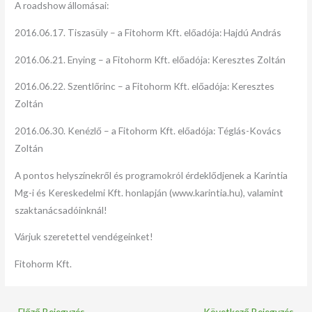
A roadshow állomásai:
2016.06.17. Tiszasüly – a Fitohorm Kft. előadója: Hajdú András
2016.06.21. Enying – a Fitohorm Kft. előadója: Keresztes Zoltán
2016.06.22. Szentlőrinc – a Fitohorm Kft. előadója: Keresztes
Zoltán
2016.06.30. Kenézlő – a Fitohorm Kft. előadója: Téglás-Kovács
Zoltán
A pontos helyszínekről és programokról érdeklődjenek a Karintia
Mg-i és Kereskedelmi Kft. honlapján (www.karintia.hu), valamint
szaktanácsadóinknál!
Várjuk szeretettel vendégeinket!
Fitohorm Kft.
←
Előző Bejegyzés
Következő Bejegyzés
→