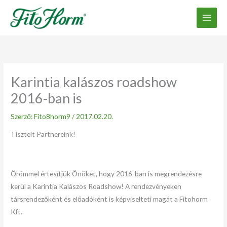
Ugrás
a
tartalomhoz
Karintia kalászos roadshow
2016-ban is
Szerző:
Fito8horm9
/
2017.02.20.
Tisztelt Partnereink!
Örömmel értesítjük Önöket, hogy 2016-ban is megrendezésre
kerül a Karintia Kalászos Roadshow! A rendezvényeken
társrendezőként és előadóként is képviselteti magát a Fitohorm
Kft.