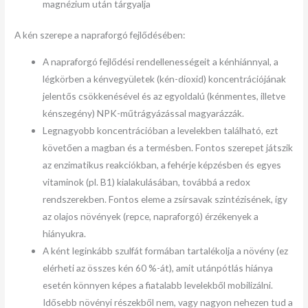
magnézium után tárgyalja
A kén szerepe a napraforgó fejlődésében:
A napraforgó fejlődési rendellenességeit a kénhiánnyal, a
légkörben a kénvegyületek (kén-dioxid) koncentrációjának
jelentős csökkenésével és az egyoldalú (kénmentes, illetve
kénszegény) NPK-műtrágyázással magyarázzák.
Legnagyobb koncentrációban a levelekben található, ezt
követően a magban és a termésben. Fontos szerepet játszik
az enzimatikus reakciókban, a fehérje képzésben és egyes
vitaminok (pl. B1) kialakulásában, továbbá a redox
rendszerekben. Fontos eleme a zsírsavak szintézisének, így
az olajos növények (repce, napraforgó) érzékenyek a
hiányukra.
A ként leginkább szulfát formában tartalékolja a növény (ez
elérheti az összes kén 60 %-át), amit utánpótlás hiánya
esetén könnyen képes a fiatalabb levelekből mobilizálni.
Idősebb növényi részekből nem, vagy nagyon nehezen tud a