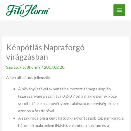
Ugrás
a
tartalomhoz
Kénpótlás Napraforgó
virágzásban
Szerző:
Fito8horm9
/
2017.02.20.
A kén általános jellemzői:
A növényi szövetekben felhalmozott tömege alapján
(szárazanyagra számítva 0,2-0,7 %) a makroelemek közé
sorolható elem, a növényben található mennyisége közel
azonos a foszforéval.
A szakirodalom a ként hatodik legfontosabb tápelemként, a
három fő makroelem (N,P,K), valamint a kalcium és a