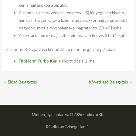
kén a hajtásokba átépülni.
A termesztett növények kénigénye (S) lényegesen kisebb,
mint a nitrogén vagy a kálium, ugyanakkor nagyságrenddel
nagyobb, mint a mikroelemeké: napraforgó 20-40 kg/ha.
A kéntartalom az olajsavtartalomra van kedvező hatással.
Fitohorm Kft. ajánlása kénpótlásra napraforgó virágzásban:
FitoHorm Turbo Kén
ajánlott dózis: 2l/ha
←
Előző Bejegyzés
Következő Bejegyzés
→
Minden jog fenntartva © 2026 Fitohorm Kft.
Készítette:
Czinege Tamás