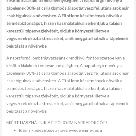
később kialakuló termésmennyiségben. A napraforgó növény a
tápelemek 80%-át csillagbimbós állapotig veszi fel, utána azok már
csak hígulnak a növényben. A FitoHorm készítmények növelik a
termésbiztonságot, hiszen használatukkal serkentjük a talajon
keresztüli tápanyagfelvételt, oldjuk a környezeti illetve a
vegyszerek okozta stresszeket, amik meggátolhatnák a tápelemek
bejutását a növénybe.
A napraforgó lombtrágyázásának rendkívül fontos szerepe van a
később kialakuló termésmennyiségben. A napraforgó növény a
tápelemek 80%-át csillagbimbós állapotig veszi fel, utána azok már
csak hígulnak a növényben. A FitoHorm készítmények növelik a
termésbiztonságot, hiszen használatukkal serkentjük a talajon
keresztüli tápanyagfelvételt, oldjuk a környezeti illetve a
vegyszerek okozta stresszeket, amik meggátolhatnák a tápelemek
bejutását a növénybe.
MIÉRT HASZNÁLJUK A FITOHORM NAPRAFORGÓT?
Ideális kiegészítése a növényvédelemnek és a