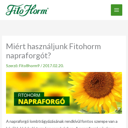
Ugrás
a
tartalomhoz
Miért használjunk Fitohorm
napraforgót?
Szerző:
Fito8horm9
/
2017.02.20.
A napraforgó lombtrágyázásának rendkívül fontos szerepe van a