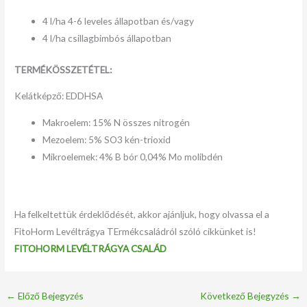
4 l/ha 4-6 leveles állapotban és/vagy
4 l/ha csillagbimbós állapotban
TERMÉKÖSSZETÉTEL:
Kelátképző: EDDHSA
Makroelem: 15% N összes nitrogén
Mezoelem: 5% SO3 kén-trioxid
Mikroelemek: 4% B bór 0,04% Mo molibdén
Ha felkeltettük érdeklődését, akkor ajánljuk, hogy olvassa el a
FitoHorm Levéltrágya TErmékcsaládról szóló cikkünket is!
FITOHORM LEVÉLTRÁGYA CSALÁD
←
Előző Bejegyzés
Következő Bejegyzés
→