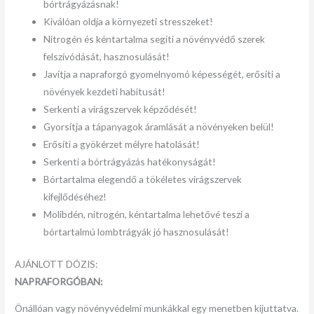
bórtrágyázásnak!
Kiválóan oldja a környezeti stresszeket!
Nitrogén és kéntartalma segíti a növényvédő szerek
felszívódását, hasznosulását!
Javítja a napraforgó gyomelnyomó képességét, erősíti a
növények kezdeti habitusát!
Serkenti a virágszervek képződését!
Gyorsítja a tápanyagok áramlását a növényeken belül!
Erősíti a gyökérzet mélyre hatolását!
Serkenti a bórtrágyázás hatékonyságát!
Bórtartalma elegendő a tökéletes virágszervek
kifejlődéséhez!
Molibdén, nitrogén, kéntartalma lehetővé teszi a
bórtartalmú lombtrágyák jó hasznosulását!
AJÁNLOTT DÓZIS:
NAPRAFORGÓBAN:
Önállóan vagy növényvédelmi munkákkal egy menetben kijuttatva.