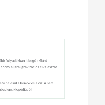
ább folyadékban lebegő szilárd
edény aljára (gravitációs elválasztás:
tő például a homok és a víz. A nem
zabad enciklopédiából