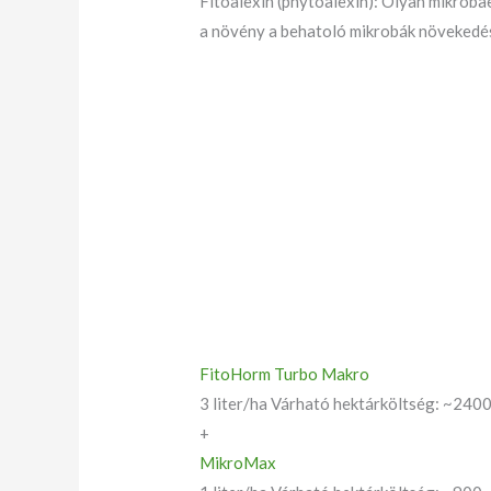
Fitoalexin (phytoalexin): Olyan mikroba
a növény a behatoló mikrobák növekedé
FitoHorm Turbo Makro
3 liter/ha Várható hektárköltség: ~2400
+
MikroMax