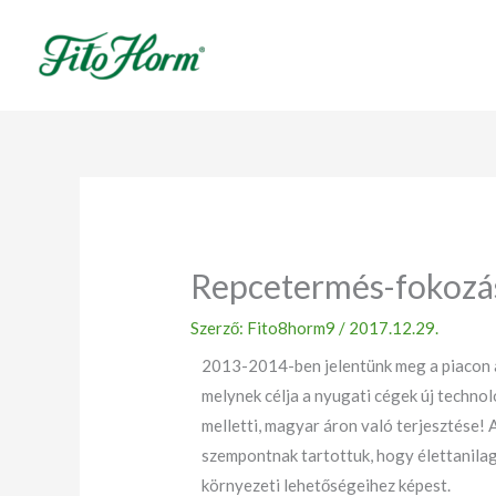
Ugrás
a
tartalomhoz
Repcetermés-fokozá
Szerző:
Fito8horm9
/
2017.12.29.
2013-2014-ben jelentünk meg a piacon a
melynek célja a nyugati cégek új techn
melletti, magyar áron való terjesztése! 
szempontnak tartottuk, hogy élettanilag
környezeti lehetőségeihez képest.