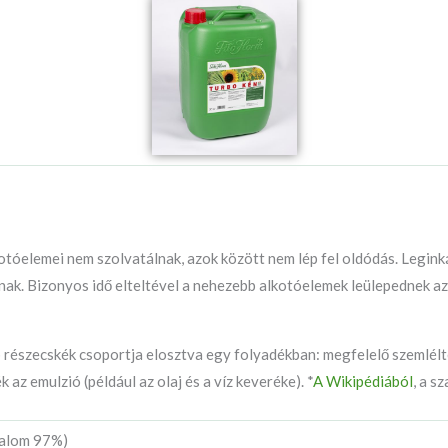
otóelemei nem szolvatálnak, azok között nem lép fel oldódás. Legink
k. Bizonyos idő elteltével a nehezebb alkotóelemek leülepednek az 
észecskék csoportja elosztva egy folyadékban: megfelelő szemlélte
az emulzió (például az olaj és a víz keveréke). *
A Wikipédiából
, a s
talom 97%)