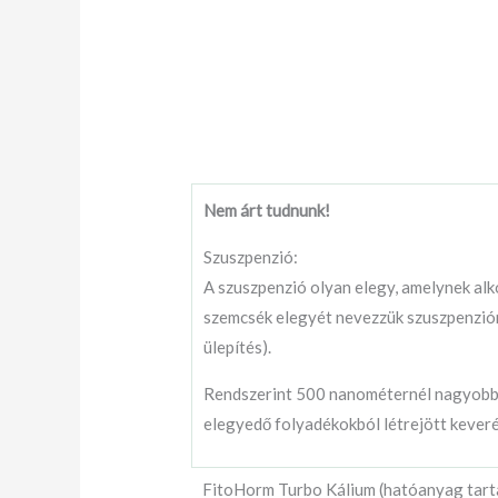
Nem árt tudnunk!
Szuszpenzió:
A szuszpenzió olyan elegy, amelynek alk
szemcsék elegyét nevezzük szuszpenzióna
ülepítés).
Rendszerint 500 nanométernél nagyobb r
elegyedő folyadékokból létrejött keverék 
FitoHorm Turbo Kálium (hatóanyag tar