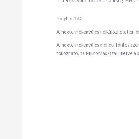
1 liter/ha Várható hektárköltség: ~900.-
Polybór 140
A megtermékenyülés nélkülözhetetlen el
A megtermékenyülés mellett fontos sze
fokozható, ha MikroMax-szal (illetve a 