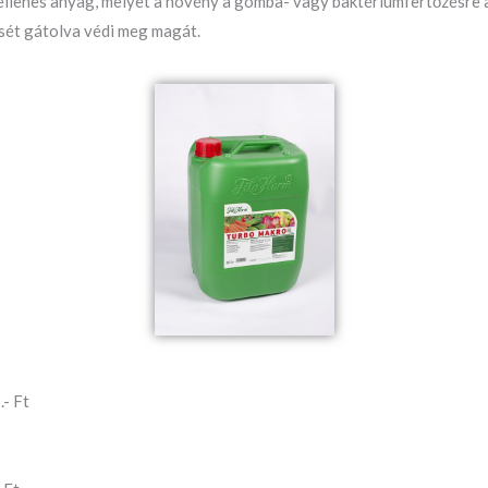
ellenes anyag, melyet a növény a gomba- vagy baktériumfertőzésre a
sét gátolva védi meg magát.
.- Ft