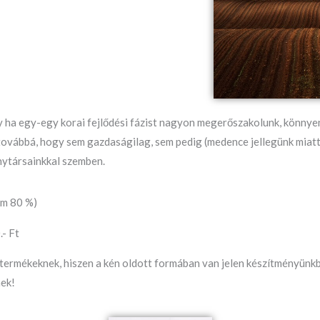
gy ha egy-egy korai fejlődési fázist nagyon megerőszakolunk, könny
továbbá, hogy sem gazdaságilag, sem pedig (medence jellegünk miatt
enytársainkkal szemben.
om 80 %)
.- Ft
 termékeknek, hiszen a kén oldott formában van jelen készítményünk
nek!