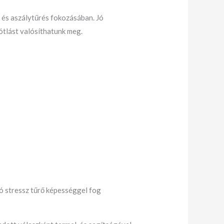
g és aszálytűrés fokozásában. Jó
ótlást valósíthatunk meg.
jó stressz tűrő képességgel fog