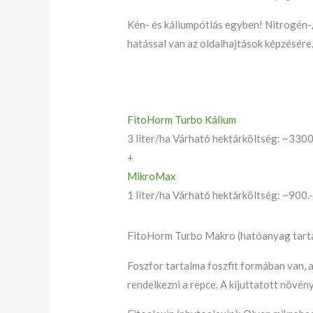
Kén- és káliumpótlás egyben! Nitrogén-, 
hatással van az oldalhajtások képzésére
FitoHorm Turbo Kálium
3 liter/ha Várható hektárköltség: ~3300
+
MikroMax
1 liter/ha Várható hektárköltség: ~900.-
FitoHorm Turbo Makro (hatóanyag tar
Foszfor tartalma foszfit formában van, a
rendelkezni a repce. A kijuttatott növé