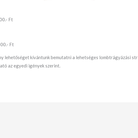
00.- Ft
00.- Ft
y lehetőséget kívántunk bemutatni a lehetséges lombtrágyázási stra
ató az egyedi igények szerint.