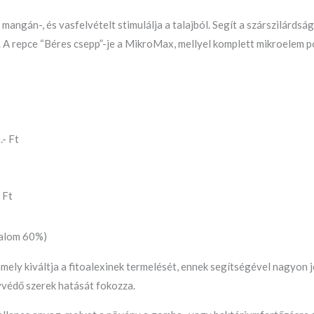
mangán-, és vasfelvételt stimulálja a talajból. Segít a szárszilárdsá
. A repce “Béres csepp”-je a MikroMax, mellyel komplett mikroelem p
.- Ft
 Ft
talom 60%)
mely kiváltja a fitoalexinek termelését, ennek segítségével nagyon 
nyvédő szerek hatását fokozza.