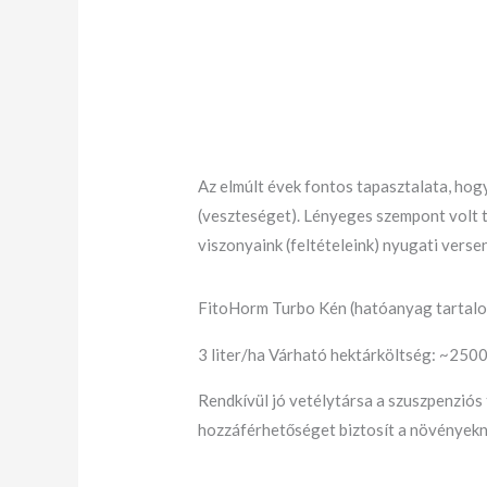
Az elmúlt évek fontos tapasztalata, ho
(veszteséget). Lényeges szempont volt 
viszonyaink (feltételeink) nyugati vers
FitoHorm Turbo Kén (hatóanyag tartal
3 liter/ha Várható hektárköltség: ~2500
Rendkívül jó vetélytársa a szuszpenziós
hozzáférhetőséget biztosít a növények