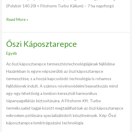
(Polybór 140 20l + Fitohorm Turbo Kálium) – 7 ha naprforgó
Read More »
Őszi Káposztarepce
Őszi
Káposztarepce
Egyéb
Az őszi káposztarepce termesztéstechnológiájának fejlődése
Hazánkban is egyre népszerűbb az őszi káposztarepce
termesztése, s a hozzá kapcsolódó technológia is rohamos
fejlődésnek indult. A számos növényvédelmi beavatkozás mind
egy-egy lehetőség a lombon keresztüli harmonikus
tápanyagellátás biztosítására. A Fitohorm Kft. Turbo
termékcsalád tagjai között megtalálhatóak az őszi káposztarepce
mikroelem pótlására specializálódott készítmények. Kép: Őszi
káposztarepce lombtrágyázási technológia