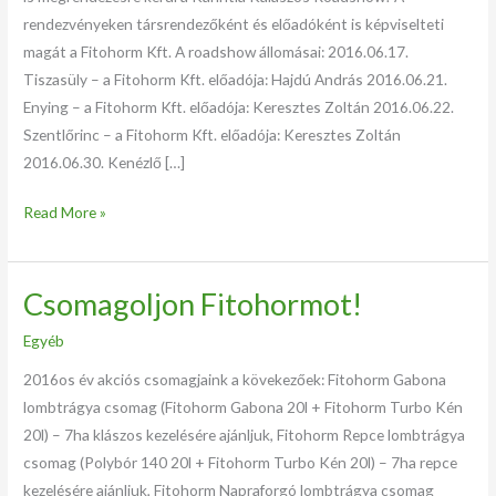
rendezvényeken társrendezőként és előadóként is képviselteti
magát a Fitohorm Kft. A roadshow állomásai: 2016.06.17.
Tiszasüly – a Fitohorm Kft. előadója: Hajdú András 2016.06.21.
Enying – a Fitohorm Kft. előadója: Keresztes Zoltán 2016.06.22.
Szentlőrinc – a Fitohorm Kft. előadója: Keresztes Zoltán
2016.06.30. Kenézlő […]
Read More »
Csomagoljon Fitohormot!
Csomagoljon
Fitohormot!
Egyéb
2016os év akciós csomagjaink a kövekezőek: Fitohorm Gabona
lombtrágya csomag (Fitohorm Gabona 20l + Fitohorm Turbo Kén
20l) – 7ha klászos kezelésére ajánljuk, Fitohorm Repce lombtrágya
csomag (Polybór 140 20l + Fitohorm Turbo Kén 20l) – 7ha repce
kezelésére ajánljuk, Fitohorm Napraforgó lombtrágya csomag