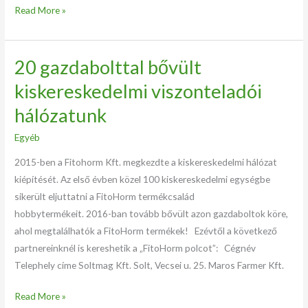
Read More »
20 gazdabolttal bővült
20
gazdabolttal
kiskereskedelmi viszonteladói
bővült
hálózatunk
kiskereskedelmi
viszonteladói
Egyéb
hálózatunk
2015-ben a Fitohorm Kft. megkezdte a kiskereskedelmi hálózat
kiépítését. Az első évben közel 100 kiskereskedelmi egységbe
sikerült eljuttatni a FitoHorm termékcsalád
hobbytermékeit. 2016-ban tovább bővült azon gazdaboltok köre,
ahol megtalálhatók a FitoHorm termékek! Ezévtől a következő
partnereinknél is kereshetik a „FitoHorm polcot”: Cégnév
Telephely címe Soltmag Kft. Solt, Vecsei u. 25. Maros Farmer Kft.
Read More »