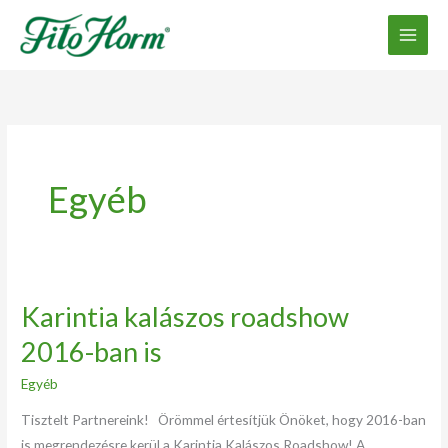
Ugrás
a
tartalomhoz
Egyéb
Karintia kalászos roadshow
Karintia
kalászos
2016-ban is
roadshow
Egyéb
2016-
ban
Tisztelt Partnereink! Örömmel értesítjük Önöket, hogy 2016-ban
is
is megrendezésre kerül a Karintia Kalászos Roadshow! A