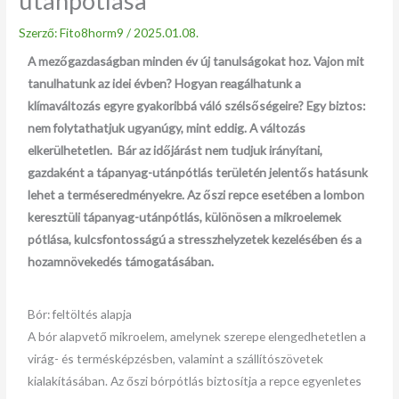
utánpótlása
Szerző:
Fito8horm9
/
2025.01.08.
A mezőgazdaságban minden év új tanulságokat hoz. Vajon mit
tanulhatunk az idei évben? Hogyan reagálhatunk a
klímaváltozás egyre gyakoribbá váló szélsőségeire? Egy biztos:
nem folytathatjuk ugyanúgy, mint eddig. A változás
elkerülhetetlen. Bár az időjárást nem tudjuk irányítani,
gazdaként a tápanyag-utánpótlás területén jelentős hatásunk
lehet a terméseredményekre. Az őszi repce esetében a lombon
keresztüli tápanyag-utánpótlás, különösen a mikroelemek
pótlása, kulcsfontosságú a stresszhelyzetek kezelésében és a
hozamnövekedés támogatásában.
Bór: feltöltés alapja
A bór alapvető mikroelem, amelynek szerepe elengedhetetlen a
virág- és termésképzésben, valamint a szállítószövetek
kialakításában. Az őszi bórpótlás biztosítja a repce egyenletes