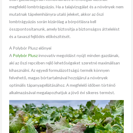
megfelelő lombtrágyázás. Ha a talajvizsgálat és a növények nem
mutatnak tápelemhiányra utaló jeleket, akkor az őszi
lombtrágyázás során kizárólag a bórpótlásra kell
összpontosítanunk, amely biztosítja a biztonságos áttelelést
és a tavaszi fejlődés előkészítését.
A Polybór Plusz előnyei
A
Polybór Plusz
innovatív megoldást nyújt minden gazdának,
aki az őszi repcében rejlő lehetőségeket szeretné maximálisan
kihasználni. Az egyedi formulázottságú termék könnyen
felvehető, magas bórtartalmával hozzájárul a növények
optimális tápanyagellátásához. A megfelelő időben történő
alkalmazásával megalapozhatjuk a jövő évi sikeres termést.