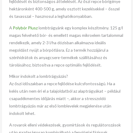
fejlődését és biztonságos áttelelését. Az őszi repce bórigénye
hektáronként 400-500 g, amely osztott kezelésekkel – ősszel
és tavasszal – hasznosul a leghatékonyabban.
A
Polybór Plusz
lombtrágyánk egy komplex készítmény. 125 g/l
magas felvehető bór- és emellett magas mikroelem tartalommal
rendelkezik, amely 2-3 l/ha dózisban alkalmazva ideális
megoldást nyújt a bórpótlásra. Ez a termék hozzájárul a
szénhidrátok és anyagcsere-termékek szállításához és
tárolásához, biztosítva a repce optimális fejlődését.
Mikor indokolt a lombtrágyázás?
Az őszi időszakban a repce fejlődése kulcsfontosságú. Ha a
kelés után nem éri el a talajoldatból az alaptrágyákat – például
csapadékmentes időjárás miatt –, akkor a stresszoldó
lombtrágyázás már az első lomblevelek megjelenése után
indokolt lehet.
A rovarok elleni védekezések, gyomirtások és regulátorozások
után gazdaságosan kombinálható a fenológiai fázisnak