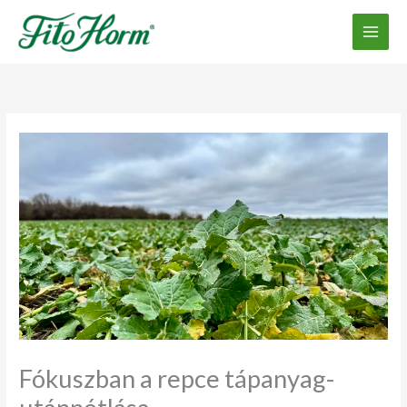
Ugrás
a
tartalomhoz
Fókuszban a repce tápanyag-