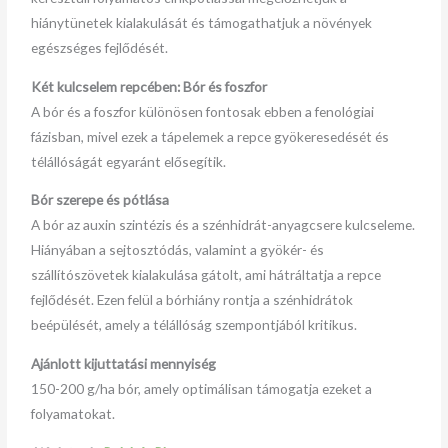
hiánytünetek kialakulását és támogathatjuk a növények
egészséges fejlődését.
Két kulcselem repcében: Bór és foszfor
A bór és a foszfor különösen fontosak ebben a fenológiai
fázisban, mivel ezek a tápelemek a repce gyökeresedését és
télállóságát egyaránt elősegítik.
Bór szerepe és pótlása
A bór az auxin szintézis és a szénhidrát-anyagcsere kulcseleme.
Hiányában a sejtosztódás, valamint a gyökér- és
szállítószövetek kialakulása gátolt, ami hátráltatja a repce
fejlődését. Ezen felül a bórhiány rontja a szénhidrátok
beépülését, amely a télállóság szempontjából kritikus.
Ajánlott kijuttatási mennyiség
150-200 g/ha bór, amely optimálisan támogatja ezeket a
folyamatokat.