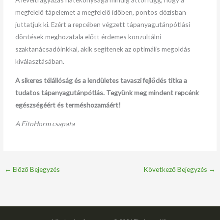
megfelelő tápelemet a megfelelő időben, pontos dózisban
juttatjuk ki. Ezért a repcében végzett tápanyagutánpótlási
döntések meghozatala előtt érdemes konzultálni
szaktanácsadóinkkal, akik segítenek az optimális megoldás
kiválasztásában.
A sikeres télállóság és a lendületes tavaszi fejlődés titka a
tudatos tápanyagutánpótlás. Tegyünk meg mindent repcénk
egészségéért és terméshozamáért!
A FitoHorm csapata
←
Előző Bejegyzés
Következő Bejegyzés
→