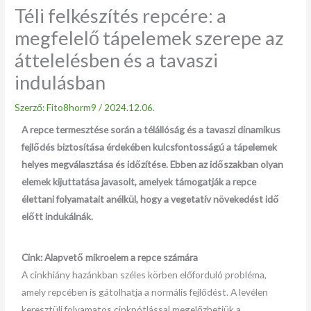
Téli felkészítés repcére: a
megfelelő tápelemek szerepe az
áttelelésben és a tavaszi
indulásban
Szerző:
Fito8horm9
/
2024.12.06.
A repce termesztése során a télállóság és a tavaszi dinamikus
fejlődés biztosítása érdekében kulcsfontosságú a tápelemek
helyes megválasztása és időzítése. Ebben az időszakban olyan
elemek kijuttatása javasolt, amelyek támogatják a repce
élettani folyamatait anélkül, hogy a vegetatív növekedést idő
előtt indukálnák.
Cink: Alapvető mikroelem a repce számára
A cinkhiány hazánkban széles körben előforduló probléma,
amely repcében is gátolhatja a normális fejlődést. A levélen
keresztüli folyamatos cinkpótlással megelőzhetjük a