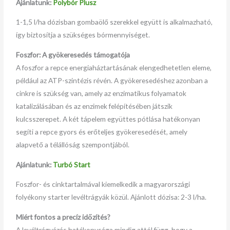
Ajánlatunk:
Polybór Plusz
1-1,5 l/ha dózisban gombaölő szerekkel együtt is alkalmazható,
így biztosítja a szükséges bórmennyiséget.
Foszfor: A gyökeresedés támogatója
A foszfor a repce energiaháztartásának elengedhetetlen eleme,
például az ATP-szintézis révén. A gyökeresedéshez azonban a
cinkre is szükség van, amely az enzimatikus folyamatok
katalizálásában és az enzimek felépítésében játszik
kulcsszerepet. A két tápelem együttes pótlása hatékonyan
segíti a repce gyors és erőteljes gyökeresedését, amely
alapvető a télállóság szempontjából.
Ajánlatunk:
Turbó Start
Foszfor- és cinktartalmával kiemelkedik a magyarországi
folyékony starter levéltrágyák közül. Ajánlott dózisa: 2-3 l/ha.
Miért fontos a precíz időzítés?
A levéltrágyázás hatékonysága mindig attól függ, hogy a