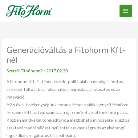
Ugrás
a
tartalomhoz
Generációváltás a Fitohorm Kft-
nél
Szerző:
Fito8horm9
/
2017.02.20.
A Fitohorm Kft. életében és üzletpolitikájában mindig is fontos
szerepet töltött be a folyamatos megújulás, a fejlesztés és az
innováció.
A 36 éves tevékenységünk során a felhasználók igényeit felmérve
és szem előtt tartva, számtalan új terméket vezettünk be a piacra.
Közben mindvégig törekedtünk a megbízható minőségre, a biztos
szaktanácsadói hálózat nyújtotta szakmaiságra és az elsőrangú
logisztikai szolgáltatás biztosítására.