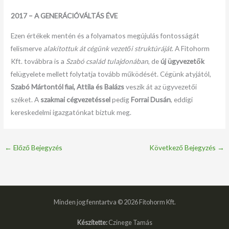
2017 – A GENERÁCIÓVÁLTÁS ÉVE
Ezen értékek mentén és a folyamatos megújulás fontosságát
felismerve
alakítottuk át cégünk vezetői struktúráját
. A Fitohorm
Kft. továbbra is a
Szabó család tulajdonában
, de
új ügyvezetők
felügyelete mellett folytatja tovább működését. Cégünk atyjától,
Szabó Mártontól fiai, Attila és Balázs
veszik át az ügyvezetői
széket. A
szakmai cégvezetéssel
pedig
Forrai Dusán
, eddigi
kereskedelmi igazgatónkat bíztuk meg.
←
Előző Bejegyzés
Következő Bejegyzés
→
Minden jog fenntartva © 2026 Fitohorm Kft.
Készítette:
Czinege Tamás