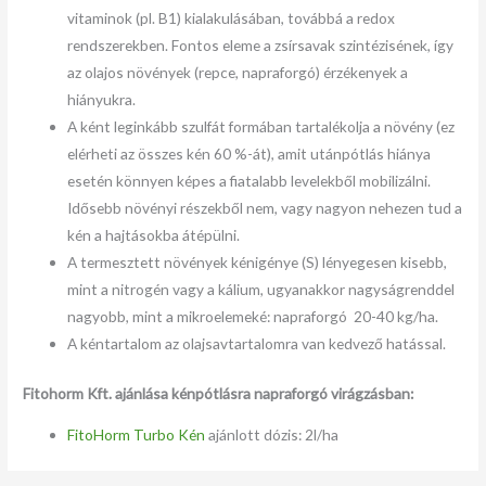
vitaminok (pl. B1) kialakulásában, továbbá a redox
rendszerekben. Fontos eleme a zsírsavak szintézisének, így
az olajos növények (repce, napraforgó) érzékenyek a
hiányukra.
A ként leginkább szulfát formában tartalékolja a növény (ez
elérheti az összes kén 60 %-át), amit utánpótlás hiánya
esetén könnyen képes a fiatalabb levelekből mobilizálni.
Idősebb növényi részekből nem, vagy nagyon nehezen tud a
kén a hajtásokba átépülni.
A termesztett növények kénigénye (S) lényegesen kisebb,
mint a nitrogén vagy a kálium, ugyanakkor nagyságrenddel
nagyobb, mint a mikroelemeké: napraforgó 20-40 kg/ha.
A kéntartalom az olajsavtartalomra van kedvező hatással.
Fitohorm Kft. ajánlása kénpótlásra napraforgó virágzásban:
FitoHorm Turbo Kén
ajánlott dózis: 2l/ha