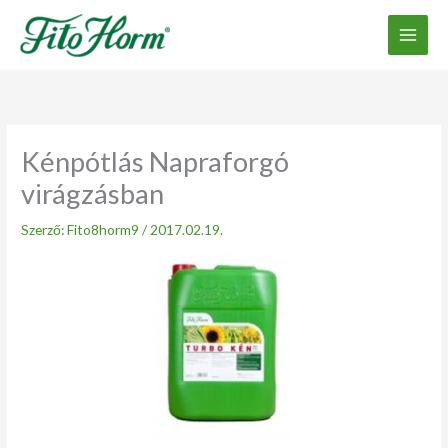
Ugrás
a
tartalomhoz
Kénpótlás Napraforgó
virágzásban
Szerző:
Fito8horm9
/
2017.02.19.