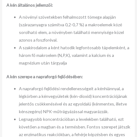
A kén általános jellemzői:
A növényi szövetekben felhalmozott tömege alapján
(szárazanyagra számítva 0,2-0,7 %) a makroelemek közé
sorolható elem, a növényben található mennyisége közel
azonos a foszforéval.
A szakirodalom a ként hatodik legfontosabb tápelemként, a
három fő makroelem (N,P,K), valamint a kalcium és a
magnézium után tárgyalja
A kén szerepe a napraforgó fejlődésében:
A napraforgó fejlődési rendellenességeit a kénhiánnyal, a
légkörben a kénvegyületek (kén-dioxid) koncentrációjának
jelentős csökkenésével és az egyoldalú (kénmentes, illetve
kénszegény) NPK-műtrágyázással magyarázzák.
Legnagyobb koncentrációban a levelekben található, ezt
követően a magban és a termésben. Fontos szerepet játszik
az enzimatikus reakciókban, a fehérje képzésben és egyes