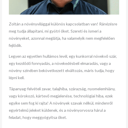
Zoltán a növényvilággal különös kapcsolatban van! Ránézésre
meg tudja állapítani, mi gyötri őket. Szereti és ismeri a
növényeket, azonnal meglátja, ha valamelyik nem megfelelően
fejlődik.
Legyen az egyetlen hullámos levél, egy kunkorral növekvő szár,
egy kezdődő fonnyadás, a növekedésbeli elmaradás, vagy a
növény színében bekövetkezett elváltozás, máris tudja, hogy
lépni kell.
Tápanyag-felvételi zavar, talajhiba, szárazság, nyomelemhiány,
vagy kórokozó, kártevő megjelenése, technológiai hiba, ezek
egyike sem fog ki rajta! A növények szavak nélkül, mindenről
egyértelmű jeleket küldenek, és a növényorvosra hárul a
feladat, hogy meggyógyítsa őket.