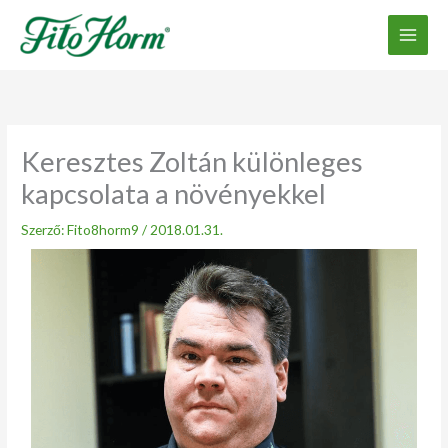
Ugrás
a
tartalomhoz
Keresztes Zoltán különleges
kapcsolata a növényekkel
Szerző:
Fito8horm9
/
2018.01.31.