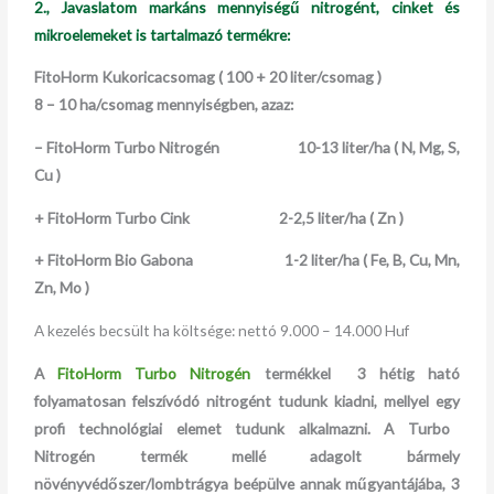
2., Javaslatom m
arkáns mennyiségű nitrogént, cinket és
mikroelemeket is tartalmazó termékre
:
FitoHorm Kukoricacsomag ( 100 + 20 liter/csomag )
8 – 10 ha/csomag mennyiségben, azaz:
– FitoHorm Turbo Nitrogén 10-13 liter/ha ( N, Mg, S,
Cu )
+ FitoHorm Turbo Cink 2-2,5 liter/ha ( Zn )
+ FitoHorm Bio Gabona 1-2 liter/ha ( Fe, B, Cu, Mn,
Zn, Mo )
A kezelés becsült ha költsége: nettó 9.000 – 14.000 Huf
A
FitoHorm Turbo Nitrogén
termékkel 3 hétig ható
folyamatosan felszívódó nitrogént tudunk kiadni, mellyel egy
profi technológiai elemet tudunk alkalmazni. A Turbo
Nitrogén termék mellé adagolt bármely
növényvédőszer/lombtrágya beépülve annak műgyantájába, 3