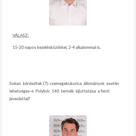
VÁLASZ:
15-20 napos kezelésközökkel, 2-4 alkalommal is.
Sokan kérdezitek (7): c
semegekukorica állományok esetén
lehetséges-e Polybór 140 termék kijuttatása a
fenti
javaslattal?