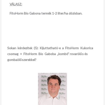
VÁLASZ:
FitoHorm Bio Gabona termék 1-2 liter/ha dózisban.
Sokan kérdezitek (5)
:
Kijuttatható-e a FitoHorm Kukorica
csomag + FitoHorm Bio Gaboba „kombó”
rovarölős és
gombaölőszerekkel?