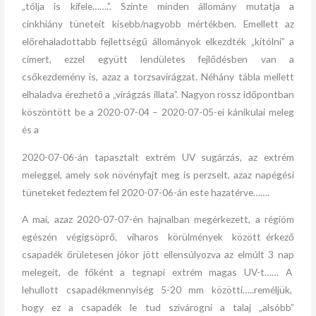
„tólja is kifele…….”. Szinte minden állomány mutatja a
cinkhiány tüneteit kisebb/nagyobb mértékben. Emellett az
előrehaladottabb fejlettségű állományok elkezdték „kitólni” a
címert, ezzel együtt lendületes fejlődésben van a
csőkezdemény is, azaz a torzsavirágzat. Néhány tábla mellett
elhaladva érezhető a „virágzás illata”. Nagyon rossz időpontban
köszöntött be a 2020-07-04 – 2020-07-05-ei kánikulai meleg
és a
2020-07-06-án tapasztalt extrém UV sugárzás, az extrém
meleggel, amely sok növényfajt meg is perzselt, azaz napégési
tüneteket fedeztem fel 2020-07-06-án este hazatérve…….
A mai, azaz 2020-07-07-én hajnalban megérkezett, a régióm
egészén végigsöprő, viharos körülmények között érkező
csapadék őrületesen jókor jött ellensúlyozva az elmúlt 3 nap
melegeit, de főként a tegnapi extrém magas UV-t…… A
lehullott csapadékmennyiség 5-20 mm közötti…..reméljük,
hogy ez a csapadék le tud szivárogni a talaj „alsóbb”