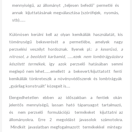
mennyiségű, az állományt „teljesen befedő” permetlé és
annak kijuttatásának megválasztása (szórófejek, nyomás,
stb)……
Különösen kerülni kell az olyan kemikáliák használatát, kis
töménységű bekeverését a permetlébe, amelyek nagy
perzselési veszélyt hordoznak. Ilyenek pl.:
a keserűsó, a
nitrosol, a beoldott karbamid,
……ezek
nem lombtrágyázásra
készített termékek
, így azok perzselő hatásában semmi
meglepő nem lehet……emellett a bekevert/kijuttatott fenti
kemikáliák tönkreteszik a növényvédőszerek és lombtrágyák
„gyárilag konstruált” közegeit is….
Elengedhetetlen ebben az időszakban a fentiek okán
jelentős mennyiségű, lassan ható tápanyagot tartalmazó,
és nem perzselő formulációjú termékeket kijuttatni az
állományokra. Erre 2 megoldást javasolok számotokra.
Mindkét javaslatban megfogalmazott termékekkel mintegy