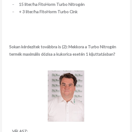
–
15 liter/ha FitoHorm Turbo Nitrogén
–
+ 3 liter/ha FitoHorm Turbo Cink
Sokan kérdezitek továbbra is (2):
Mekkora a Turbo Nitrogén
termék maximális dózisa a kukorica esetén
1 kijuttatásban?
VÁLASZ: