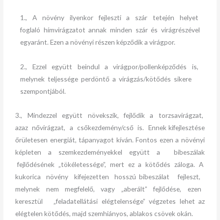
1., A növény ilyenkor fejleszti a szár tetején helyet
foglaló hímvirágzatot annak minden szár és virágrészével
egyaránt. Ezen a növényi részen képződik a virágpor.
2., Ezzel együtt beindul a virágpor/pollenképződés is,
melynek teljessége perdöntő a virágzás/kötődés sikere
szempontjából.
3., Mindezzel együtt növekszik, fejlődik a torzsavirágzat,
azaz nővirágzat, a csőkezdemény/cső is. Ennek kifejlesztése
őrületesen energiát, tápanyagot kíván. Fontos ezen a növényi
képleten a szemkezdeményekkel együtt a bibeszálak
fejlődésének „tökéletessége”, mert ez a kötődés záloga. A
kukorica növény kifejezetten hosszú bibeszálat fejleszt,
melynek nem megfelelő, vagy „aberált” fejlődése, ezen
keresztül „feladatellátási elégtelensége” végzetes lehet az
elégtelen kötődés, majd szemhiányos, ablakos csövek okán.