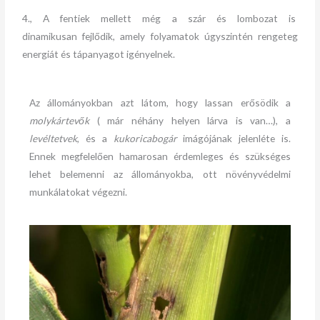
4., A fentiek mellett még a szár és lombozat is
dinamikusan fejlődik, amely folyamatok úgyszintén rengeteg
energiát és tápanyagot igényelnek.
Az állományokban azt látom, hogy lassan erősödik a
molykártevők
( már néhány helyen lárva is van…), a
levéltetvek
, és a
kukoricabogár
imágójának jelenléte is.
Ennek megfelelően hamarosan érdemleges és szükséges
lehet belemenni az állományokba, ott növényvédelmi
munkálatokat végezni.