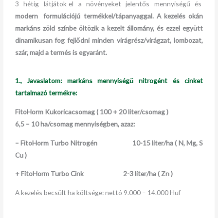
3 hétig látjátok el a növényeket jelentős mennyiségű és
modern formulációjú termékkel/tápanyaggal. A kezelés okán
markáns zöld színbe öltözik a kezelt állomány, és ezzel együtt
dinamikusan fog fejlődni minden virágrész/virágzat, lombozat,
szár, majd a termés is egyaránt.
1., Javaslatom:
markáns mennyiségű nitrogént és cinket
tartalmazó termékre
:
FitoHorm Kukoricacsomag ( 100 + 20 liter/csomag )
6,5 – 10 ha/csomag mennyiségben, azaz:
– FitoHorm Turbo Nitrogén 10-15 liter/ha ( N, Mg, S
Cu )
+ FitoHorm Turbo Cink 2-3 liter/ha ( Zn )
A kezelés becsült ha költsége: nettó 9.000 – 14.000 Huf