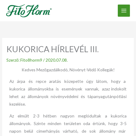
Ugrás
a
tartalomhoz
KUKORICA HÍRLEVÉL III.
Szerző:
Fito8horm9
/
2020.07.08.
Kedves Mezőgazdálkodó, Növényt-Védő Kollegák!
Az árpa és repce aratás közepette úgy látom, hogy a
kukorica állományokba is események vannak, azaz indokolt
lehet az állományok növényvédelmi és tápanyagutánpótlási
kezelése.
Az elmúlt 2-3 hétben nagyon meglódultak a kukorica
állományok. Szinte minden területen oda értünk, hogy 3-5
napon belül címerhányás várható, de sok állomány már