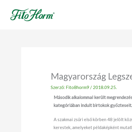
Ugrás
a
tartalomhoz
Magyarország Legszeb
Szerző:
Fito8horm9
/
2018.09.25.
Második alkalommal került megrendezésr
kategóriában indult birtokok győzteseit
A szakmai zsűri első körben 48 jelölt kö
kerestek, amelyeket példaképként mutath