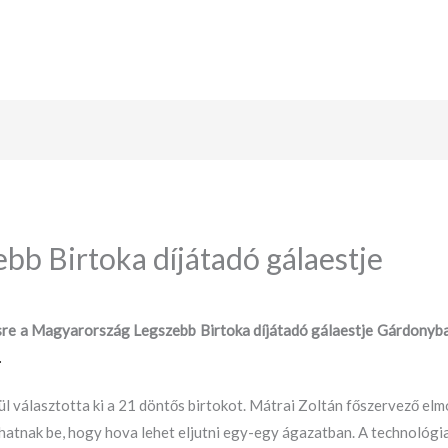
b Birtoka díjátadó gálaestje
e a Magyarország Legszebb Birtoka díjátadó gálaestje Gárdonyban. 
.
zül választotta ki a 21 döntős birtokot. Mátrai Zoltán főszervező el
atnak be, hogy hova lehet eljutni egy-egy ágazatban. A technológia