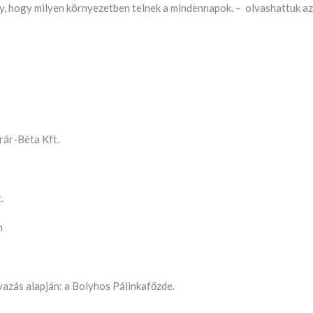
gy, hogy milyen környezetben telnek a mindennapok. – olvashattuk a
rár-Béta Kft.
.
m
azás alapján: a Bolyhos Pálinkafőzde.