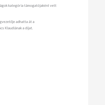
ságok kategória támogatójaként vett
gvezetője adhatta át a
s Klaudiának a díjat.