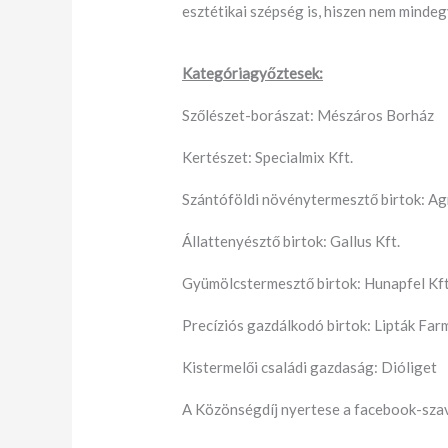
esztétikai szépség is, hiszen nem minde
Kategóriagyőztesek:
Szőlészet-borászat: Mészáros Borház
Kertészet: Specialmix Kft.
Szántóföldi növénytermesztő birtok: Ag
Állattenyésztő birtok: Gallus Kft.
Gyümölcstermesztő birtok: Hunapfel Kft
Precíziós gazdálkodó birtok: Lipták Far
Kistermelői családi gazdaság: Dióliget
A Közönségdíj nyertese a facebook-szav