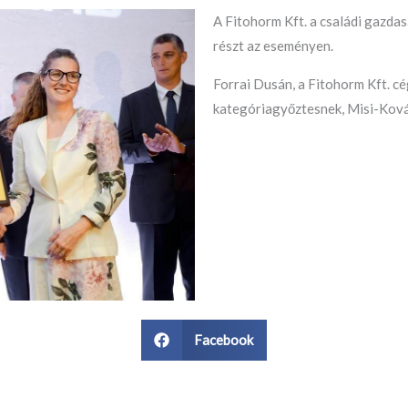
A Fitohorm Kft. a családi gazda
részt az eseményen.
Forrai Dusán, a Fitohorm Kft. cé
kategóriagyőztesnek, Misi-Kovác
Facebook