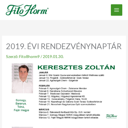
Ugrás
a
tartalomhoz
2019. ÉVI RENDEZVÉNYNAPTÁR
Szerző:
Fito8horm9
/
2019.01.30.