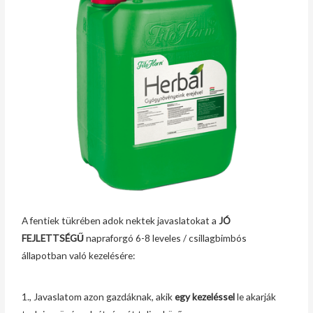
A fentiek tükrében adok nektek javaslatokat a
JÓ
FEJLETTSÉGŰ
napraforgó 6-8 leveles / csillagbimbós
állapotban való kezelésére:
1., Javaslatom azon gazdáknak, akik
egy kezeléssel
le akarják