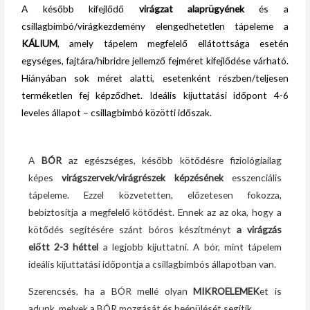
A később kifejlődő
virágzat alaprügyének
és a
csillagbimbó/virágkezdemény elengedhetetlen tápeleme a
KÁLIUM
, amely tápelem megfelelő ellátottsága esetén
egységes, fajtára/hibridre jellemző fejméret kifejlődése várható.
Hiányában sok méret alatti, esetenként részben/teljesen
terméketlen fej képződhet. Ideális kijuttatási időpont 4-6
leveles állapot – csillagbimbó közötti időszak.
A
BÓR
az egészséges, később kötődésre fiziológiailag
képes
virágszervek/virágrészek
képzésének
esszenciális
tápeleme. Ezzel közvetetten, előzetesen fokozza,
bebiztosítja a megfelelő kötődést. Ennek az az oka, hogy a
kötődés segítésére szánt bóros készítményt
a virágzás
előtt 2-3 héttel
a legjobb kijuttatni. A bór, mint tápelem
ideális kijuttatási időpontja a csillagbimbós állapotban van.
Szerencsés, ha a BÓR mellé olyan
MIKROELEMEK
et is
adunk, melyek a BÓR mozgását és beépülését segítik.