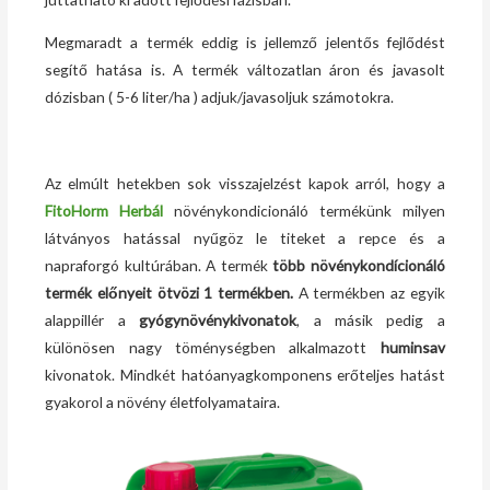
Megmaradt a termék eddig is jellemző jelentős fejlődést
segítő hatása is. A termék változatlan áron és javasolt
dózisban ( 5-6 liter/ha ) adjuk/javasoljuk számotokra.
Az elmúlt hetekben sok visszajelzést kapok arról, hogy a
FitoHorm Herbál
növénykondicionáló termékünk milyen
látványos hatással nyűgöz le titeket a repce és a
napraforgó kultúrában. A termék
több növénykondícionáló
termék előnyeit ötvözi 1 termékben.
A termékben az egyik
alappillér a
gyógynövénykivonatok
, a másik pedig a
különösen nagy töménységben alkalmazott
huminsav
kivonatok. Mindkét hatóanyagkomponens erőteljes hatást
gyakorol a növény életfolyamataira.