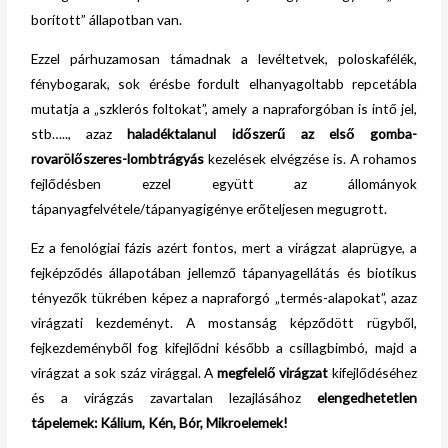
borított” állapotban van.
Ezzel párhuzamosan támadnak a levéltetvek, poloskafélék,
fénybogarak, sok érésbe fordult elhanyagoltabb repcetábla
mutatja a „szklerós foltokat”, amely a napraforgóban is intő jel,
stb….., azaz
haladéktalanul időszerű az első gomba-
rovarölőszeres-lombtrágyás
kezelések elvégzése is. A rohamos
fejlődésben ezzel együtt az állományok
tápanyagfelvétele/tápanyagigénye erőteljesen megugrott.
Ez a fenológiai fázis azért fontos, mert a virágzat alaprügye, a
fejképződés állapotában jellemző tápanyagellátás és biotikus
tényezők tükrében képez a napraforgó „termés-alapokat”, azaz
virágzati kezdeményt. A mostanság képződött rügyből,
fejkezdeményből fog kifejlődni később a csillagbimbó, majd a
virágzat a sok száz virággal. A
megfelelő virágzat
kifejlődéséhez
és a virágzás zavartalan lezajlásához
elengedhetetlen
tápelemek: Kálium, Kén, Bór, Mikroelemek!