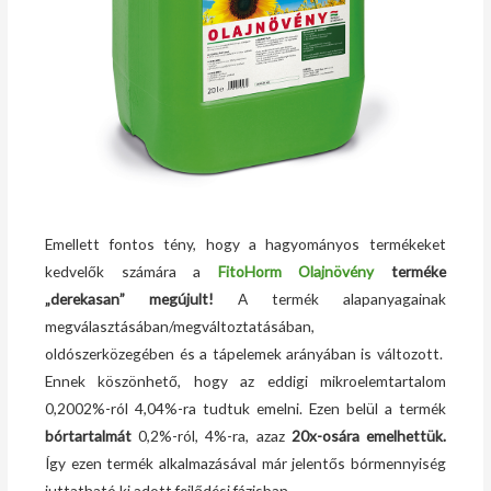
Emellett fontos tény, hogy a hagyományos termékeket
kedvelők számára a
FitoHorm Olajnövény
terméke
„derekasan” megújult!
A termék alapanyagainak
megválasztásában/megváltoztatásában,
oldószerközegében és a tápelemek arányában is változott.
Ennek köszönhető, hogy az eddigi mikroelemtartalom
0,2002%-ról 4,04%-ra tudtuk emelni. Ezen belül a termék
bórtartalmát
0,2%-ról, 4%-ra, azaz
20x-osára emelhettük.
Így ezen termék alkalmazásával már jelentős bórmennyiség
juttatható ki adott fejlődési fázisban.