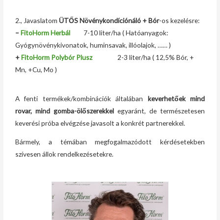
2., Javaslatom
ÜTŐS Növénykondíciónáló + Bór
-os kezelésre:
–
FitoHorm Herbál
7-10 liter/ha ( Hatóanyagok:
Gyógynövénykivonatok, huminsavak, illóolajok, …… )
+
FitoHorm Polybór Plusz
2-3 liter/ha ( 12,5% Bór, +
Mn, +Cu, Mo )
A fenti termékek/kombinációk általában
keverhetőek mind
rovar, mind gomba-ölőszerekkel
egyaránt, de természetesen
keverési próba elvégzése javasolt a konkrét partnerekkel.
Bármely, a témában megfogalmazódott kérdésetekben
szívesen állok rendelkezésetekre.