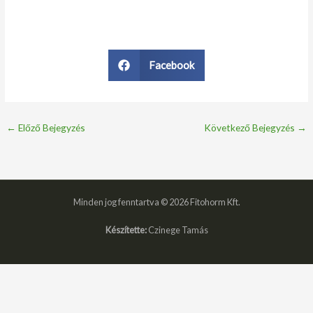
Facebook
←
Előző Bejegyzés
Következő Bejegyzés
→
Minden jog fenntartva © 2026 Fitohorm Kft.
Készítette:
Czinege Tamás