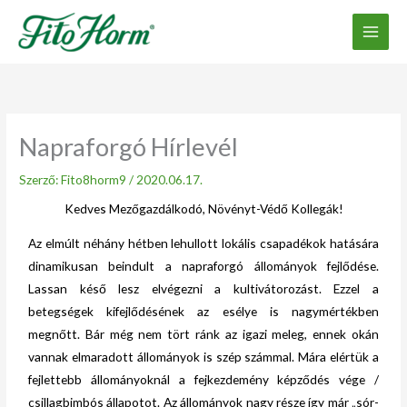
Ugrás
a
tartalomhoz
Napraforgó Hírlevél
Szerző:
Fito8horm9
/
2020.06.17.
Kedves
Mezőgazdálkodó, Növényt-Védő Kollegák!
Az elmúlt néhány hétben lehullott lokális csapadékok hatására
dinamikusan beindult a napraforgó állományok fejlődése.
Lassan késő lesz elvégezni a kultivátorozást. Ezzel a
betegségek kifejlődésének az esélye is nagymértékben
megnőtt. Bár még nem tört ránk az igazi meleg, ennek okán
vannak elmaradott állományok is szép számmal. Mára elértük a
fejlettebb állományoknál a fejkezdemény képződés vége /
csillagbimbós állapotot. Az állományok nagy része így már „sór-