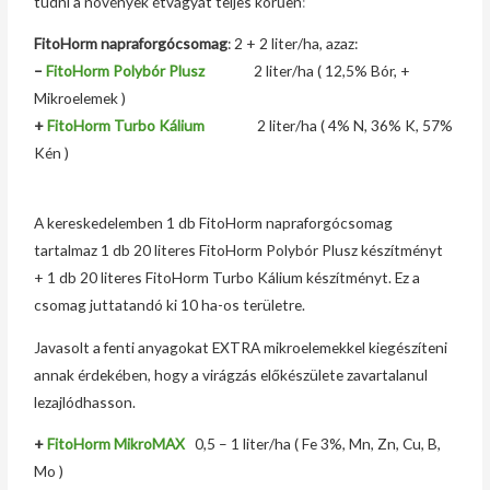
tudni a növények étvágyát teljes körűen
:
FitoHorm napraforgócsomag
: 2 + 2 liter/ha, azaz:
–
FitoHorm Polybór Plusz
2 liter/ha ( 12,5% Bór, +
Mikroelemek )
+
FitoHorm Turbo Kálium
2 liter/ha ( 4% N, 36% K, 57%
Kén )
A kereskedelemben 1 db FitoHorm napraforgócsomag
tartalmaz 1 db 20 literes FitoHorm Polybór Plusz készítményt
+ 1 db 20 literes FitoHorm Turbo Kálium készítményt. Ez a
csomag juttatandó ki 10 ha-os területre.
Javasolt a fenti anyagokat EXTRA mikroelemekkel kiegészíteni
annak érdekében, hogy a virágzás előkészülete zavartalanul
lezajlódhasson.
+
FitoHorm MikroMAX
0,5 – 1 liter/ha ( Fe 3%, Mn, Zn, Cu, B,
Mo )