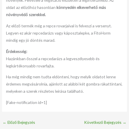
növények. Felvétele a vegetáció kezdetén a legintenzívebb. Az
oldat az előzőhöz hasonlóan
könnyedén elkeverhető más
növényvédő szerekkel.
Az előző termék még a repce rovarjaival is felveszi a versenyt.
Legyen ez akár repcedarázs vagy káposztalepke, a FitoHorm
mindig egy jó döntés marad.
Érdekesség:
Hazánkban ősszel a repcedarázs a legveszélyesebb és
legkártékonyabb rovarfajta.
Ha még mindig nem tudta eldönteni, hogy melyik oldatot lenne
érdemes megvásárolnia, ajánlott az alábbi két gombra rákattintani,
melyeken a szerek részletes leírása található.
[Fake-notification id=1]
←
Előző Bejegyzés
Következő Bejegyzés
→