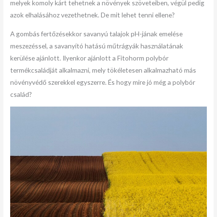
melyek komoly kárt tehetnek a növények szöveteiben, végül pedig
azok elhalásához vezethetnek. De mit lehet tenni ellene?
A gombás fertőzésekkor savanyú talajok pH-jának emelése
meszezéssel, a savanyító hatású műtrágyák használatának
kerülése ajánlott. Ilyenkor ajánlott a Fitohorm polybór
termékcsaládját alkalmazni, mely tökéletesen alkalmazható más
növényvédő szerekkel egyszerre. És hogy mire jó még a polybór
család?