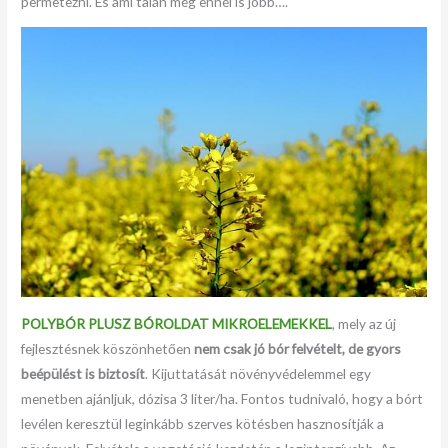
permetezni. És ami talán még ennél is jobb….
POLYBÓR PLUSZ BÓROLDAT MIKROELEMEKKEL
, mely az új
fejlesztésnek köszönhetően
nem csak jó bór felvételt, de gyors
beépülést is biztosít
. Kijuttatását növényvédelemmel egy
menetben ajánljuk, dózisa 3 liter/ha. Fontos tudnivaló, hogy a bórt
levélen keresztül leginkább szerves kötésben hasznosítják a