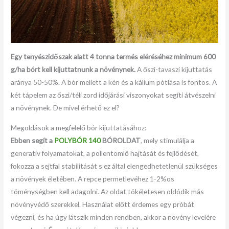
Egy tenyészidőszak alatt 4 tonna termés eléréséhez minimum 600
g/ha bórt kell kijuttatnunk a növénynek.
A őszi-tavaszi kijuttatás
aránya 50-50%. A bór mellett a kén és a kálium pótlása is fontos. A
két tápelem az őszi/téli zord időjárási viszonyokat segíti átvészelni
a növénynek. De mivel érhető ez el?
Megoldások a megfelelő bór kijuttatásához:
Ebben segít a
POLYBÓR 140
BÓROLDAT
, mely stimulálja a
generatív folyamatokat, a pollentömlő hajtását és fejlődését,
fokozza a sejtfal stabilitását s ez által elengedhetetlenül szükséges
a növények életében. A repce permetlevéhez 1-2%os
töménységben kell adagolni. Az oldat tökéletesen oldódik más
növényvédő szerekkel. Használat előtt érdemes egy próbát
végezni, és ha úgy látszik minden rendben, akkor a növény levelére