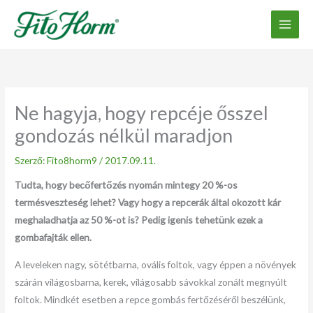
Ugrás
a
tartalomhoz
Ne hagyja, hogy repcéje ősszel
gondozás nélkül maradjon
Szerző:
Fito8horm9
/
2017.09.11.
Tudta, hogy becőfertőzés nyomán mintegy 20 %-os
termésveszteség lehet? Vagy hogy a repcerák által okozott kár
meghaladhatja az 50 %-ot is? Pedig igenis tehetünk ezek a
gombafajták ellen.
A leveleken nagy, sötétbarna, ovális foltok, vagy éppen a növények
szárán világosbarna, kerek, világosabb sávokkal zonált megnyúlt
foltok. Mindkét esetben a repce gombás fertőzéséről beszélünk,