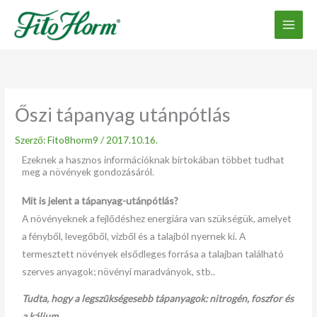
Ugrás
a
tartalomhoz
Őszi tápanyag utánpótlás
Szerző:
Fito8horm9
/
2017.10.16.
Ezeknek a hasznos információknak birtokában többet tudhat
meg a növények gondozásáról.
Mit is jelent a tápanyag-utánpótlás?
A növényeknek a fejlődéshez energiára van szükségük, amelyet
a fényből, levegőből, vízből és a talajból nyernek ki. A
termesztett növények elsődleges forrása a talajban található
szerves anyagok; növényi maradványok, stb..
Tudta, hogy a legszükségesebb tápanyagok: nitrogén, foszfor és
a kálium.