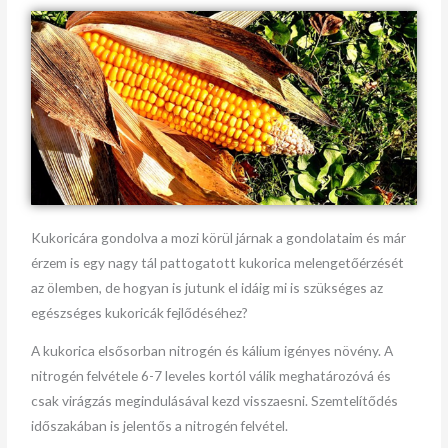
Kukoricára gondolva a mozi körül járnak a gondolataim és már
érzem is egy nagy tál pattogatott kukorica melengetőérzését
az ölemben, de hogyan is jutunk el idáig mi is szükséges az
egészséges kukoricák fejlődéséhez?
A kukorica elsősorban nitrogén és kálium igényes növény. A
nitrogén felvétele 6-7 leveles kortól válik meghatározóvá és
csak virágzás megindulásával kezd visszaesni. Szemtelítődés
időszakában is jelentős a nitrogén felvétel.