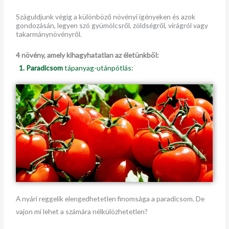
Száguldjunk végig a különböző növényi igényeken és azok
gondozásán, legyen szó gyümölcsről, zöldségről, virágról vagy
takarmánynövényről.
4 növény, amely kihagyhatatlan az életünkből:
1. Paradicsom
tápanyag-utánpótlás:
A nyári reggelik elengedhetetlen finomsága a paradicsom. De
vajon mi lehet a számára nélkülözhetetlen?