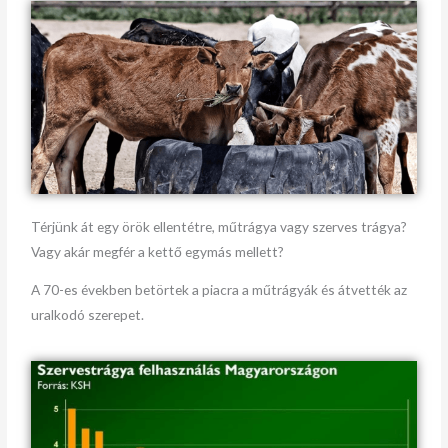
Térjünk át egy örök ellentétre, műtrágya vagy szerves trágya?
Vagy akár megfér a kettő egymás mellett?
A 70-es években betörtek a piacra a műtrágyák és átvették az
uralkodó szerepet.