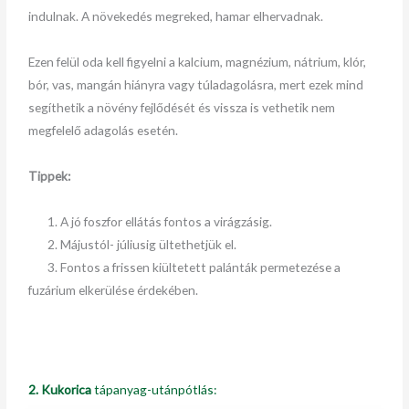
indulnak. A növekedés megreked, hamar elhervadnak.
Ezen felül oda kell figyelni a kalcium, magnézium, nátrium, klór,
bór, vas, mangán hiányra vagy túladagolásra, mert ezek mind
segíthetik a növény fejlődését és vissza is vethetik nem
megfelelő adagolás esetén.
Tippek:
1. A jó foszfor ellátás fontos a virágzásig.
2. Májustól- júliusig ültethetjük el.
3. Fontos a frissen kiültetett palánták permetezése a
fuzárium elkerülése érdekében.
2. Kukorica
tápanyag-utánpótlás: