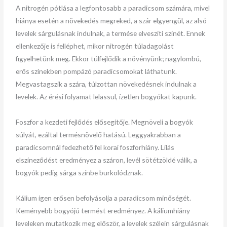
A nitrogén pótlása a legfontosabb a paradicsom számára, mivel
hiánya esetén a növekedés megreked, a szár elgyengül, az alsó
levelek sárgulásnak indulnak, a termése elveszíti színét. Ennek
ellenkezője is felléphet, mikor nitrogén túladagolást
figyelhetünk meg. Ekkor túlfejlődik a növényünk; nagylombú,
erős színekben pompázó paradicsomokat láthatunk.
Megvastagszik a szára, túlzottan növekedésnek indulnak a
levelek. Az érési folyamat lelassul, ízetlen bogyókat kapunk.
Foszfor a kezdeti fejlődés elősegítője. Megnöveli a bogyók
súlyát, ezáltal termésnövelő hatású. Leggyakrabban a
paradicsomnál fedezhető fel korai foszforhiány. Lilás
elszíneződést eredményez a száron, levél sötétzöldé válik, a
bogyók pedig sárga színbe burkolódznak.
Kálium igen erősen befolyásolja a paradicsom minőségét.
Keményebb bogyójú termést eredményez. A káliumhiány
leveleken mutatkozik meg először, a levelek szélein sárgulásnak