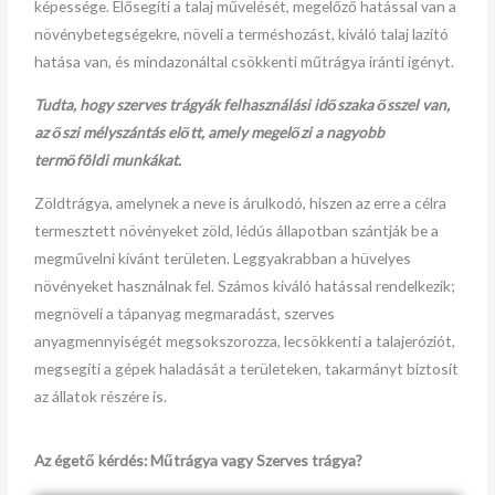
képessége. Elősegíti a talaj művelését, megelőző hatással van a
növénybetegségekre, növeli a terméshozást, kiváló talaj lazító
hatása van, és mindazonáltal csökkenti műtrágya iránti igényt.
Tudta, hogy szerves trágyák felhasználási időszaka ősszel van,
az őszi mélyszántás előtt, amely megelőzi a nagyobb
termőföldi munkákat.
Zöldtrágya, amelynek a neve is árulkodó, hiszen az erre a célra
termesztett növényeket zöld, lédús állapotban szántják be a
megművelni kívánt területen. Leggyakrabban a hüvelyes
növényeket használnak fel. Számos kiváló hatással rendelkezik;
megnöveli a tápanyag megmaradást, szerves
anyagmennyiségét megsokszorozza, lecsökkenti a talajeróziót,
megsegíti a gépek haladását a területeken, takarmányt biztosít
az állatok részére is.
Az égető kérdés: Műtrágya vagy Szerves trágya?