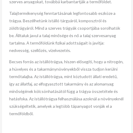
szerves anyagokat, továbbá karbantartják a termőföldet.
Talajtermékenység fenntartásának legfontosabb eszköze a
trágya. Beszélhetünk istálló tárgyáról, komposztról és
zöldtrágyáról. Mind a szerves trágyák csoportjába sorolhatók
be. Álltaluk javul a talaj minősége és nő a talaj szervesanyag
tartalma. A termőföldünk fizikai adottságait is javítja:
nedvesség, szellőzés, vízelvezetés.
Becses forrás az istállótrágya, hiszen elősegíti, hogy a nitrogén,
a hüvelyes és a takarmánynövényekből vissza tudjon kerülni
termőtalajba. Az istállótrágya, mint köztudott állati eredetű,
így az állatfaj, az elfogyasztott takarmány és az alomanyag
minőségének kölcsönhatásától függ a trágya összetétele és
hatásfoka. Az istállótrágya felhasználása azoknál a növényeknél
szükségeltetik, amelyek a legtöbb tápanyagot vonják el a
termőföldből.