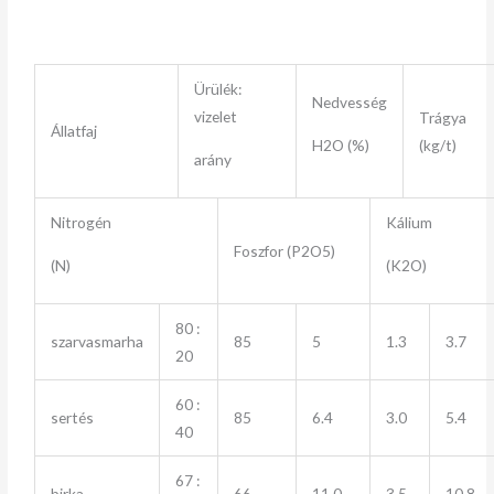
Ürülék:
Nedvesség
vizelet
Trágya
Állatfaj
H2O (%)
(kg/t)
arány
Nitrogén
Kálium
Foszfor (P
2
O
5
)
(N)
(K2O)
80 :
szarvasmarha
85
5
1.3
3.7
20
60 :
sertés
85
6.4
3.0
5.4
40
67 :
birka
66
11.0
3.5
10.8