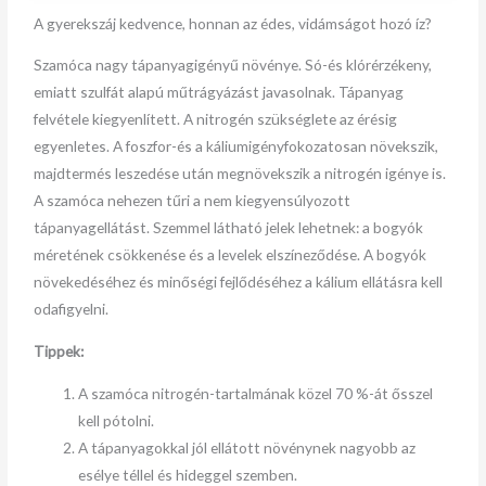
A gyerekszáj kedvence, honnan az édes, vidámságot hozó íz?
Szamóca nagy tápanyagigényű növénye. Só-és klórérzékeny,
emiatt szulfát alapú műtrágyázást javasolnak. Tápanyag
felvétele kiegyenlített. A nitrogén szükséglete az érésig
egyenletes. A foszfor-és a káliumigényfokozatosan növekszik,
majdtermés leszedése után megnövekszik a nitrogén igénye is.
A szamóca nehezen tűri a nem kiegyensúlyozott
tápanyagellátást. Szemmel látható jelek lehetnek: a bogyók
méretének csökkenése és a levelek elszíneződése. A bogyók
növekedéséhez és minőségi fejlődéséhez a kálium ellátásra kell
odafigyelni.
Tippek:
A szamóca nitrogén-tartalmának közel 70 %-át ősszel
kell pótolni.
A tápanyagokkal jól ellátott növénynek nagyobb az
esélye téllel és hideggel szemben.