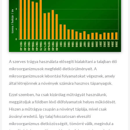
A szerves trágya használata elősegíti kialakítani a talajban élő
mikroorganizmusok megfelelő életkörülményeit. A
mikroorganizmusok lebontási folyamatokat végeznek, amely
által létrejönnek a növények számára hasznos tápanyagok.
Ezzel szemben, ha csak kizárólag műtrágyát használunk,
meggátoljuk a földben lévő élőfolyamatok helyes működését.
Hiszen a műtrágya csupán a növényt táplája, mivel csak
ásványi eredetű. Így talaj fokozatosan elveszíti
mikroorganizmus életközösségét, tömörré válik, megindul a