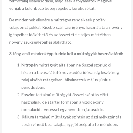
termőtalaj elsavasodása, majd ezek a folyamatok magával
vonják a különböző betegségeket, kórokozókat.
De mindennek ellenére a műtrágya rendelkezik pozitív
tulajdonságokkal. Kisebb szállítási igénye, használata a növény
igényeihez időzíthető és az összetétele teljes mértékben
növény szükségleteihez alakítható.
3 tény, amit mindenképp tudnia kell a műtrágyák használatáról:
Nitrogén
műtrágyát általában ne ősszel szórjuk ki,
hiszen a tavaszi átütő növekedési időszakig leszivárog
talaj alsóbb rétegeiben. Alkalmazzuk május-júniusi
periódusban.
Foszfor
tartalmú műtrágyát ősszel szántás előtt
használjuk, de starter formában a vízoldékony
formulációt vetéssel egymenetben jutasuk ki.
Kálium
tartalmú műtrágyák szintén az őszi mélyszántás
során vihető be a talajba, így jól beépül a termőföldbe.