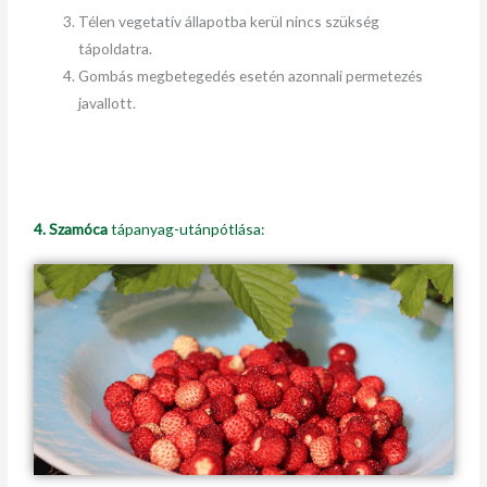
Télen vegetatív állapotba kerül nincs szükség
tápoldatra.
Gombás megbetegedés esetén azonnali permetezés
javallott.
4. Szamóca
tápanyag-utánpótlása: