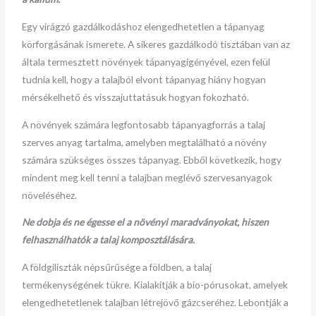
Egy virágzó gazdálkodáshoz elengedhetetlen a tápanyag
körforgásának ismerete. A sikeres gazdálkodó tisztában van az
általa termesztett növények tápanyagigényével, ezen felül
tudnia kell, hogy a talajból elvont tápanyag hiány hogyan
mérsékelhető és visszajuttatásuk hogyan fokozható.
A növények számára legfontosabb tápanyagforrás a talaj
szerves anyag tartalma, amelyben megtalálható a növény
számára szükséges összes tápanyag. Ebből következik, hogy
mindent meg kell tenni a talajban meglévő szervesanyagok
növeléséhez.
Ne dobja és ne égesse el a növényi maradványokat, hiszen
felhasználhatók a talaj komposztálására.
A földgiliszták népsűrűsége a földben, a talaj
termékenységének tükre. Kialakítják a bio-pórusokat, amelyek
elengedhetetlenek talajban létrejövő gázcseréhez. Lebontják a