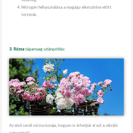
Nitrogén felhasználása a magágy elkészítése előtt
történik.
3. Rózsa
tápanyag-utánpótlás:
Az első randi vörösrózsája, hogyan is érhetjük el ezt a vibráló
színezetet?