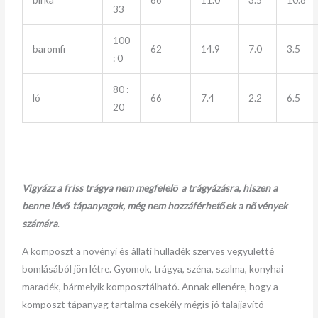
33
100
baromfi
62
14.9
7.0
3.5
: 0
80 :
ló
66
7.4
2.2
6.5
20
Vigyázz a friss trágya nem megfelelő a trágyázásra, hiszen a
benne lévő tápanyagok, még nem hozzáférhetőek a nővények
számára
.
A komposzt a növényi és állati hulladék szerves vegyületté
bomlásából jön létre. Gyomok, trágya, széna, szalma, konyhai
maradék, bármelyik komposztálható. Annak ellenére, hogy a
komposzt tápanyag tartalma csekély mégis jó talajjavító