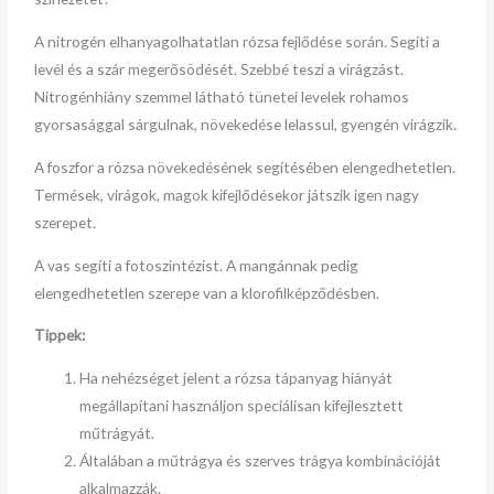
A nitrogén elhanyagolhatatlan rózsa fejlődése során. Segíti a
levél és a szár megerősödését. Szebbé teszi a virágzást.
Nitrogénhiány szemmel látható tünetei levelek rohamos
gyorsasággal sárgulnak, növekedése lelassul, gyengén virágzik.
A foszfor a rózsa növekedésének segítésében elengedhetetlen.
Termések, virágok, magok kifejlődésekor játszik igen nagy
szerepet.
A vas segíti a fotoszintézist. A mangánnak pedig
elengedhetetlen szerepe van a klorofilképződésben.
Tippek:
Ha nehézséget jelent a rózsa tápanyag hiányát
megállapítani használjon speciálisan kifejlesztett
műtrágyát.
Általában a műtrágya és szerves trágya kombinációját
alkalmazzák.