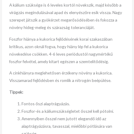
A kálium szüksége is 6 leveles kortól növekszik, majd később a
virágzás megindulásával apad és elenyészőre esik vissza. Nagy
szerepet játszik a gyökérzet megerősödésében és fokozza a
növény hideg-meleg és szárazság toleranciáját.
Foszfor hiánya a kukorica fejlődésének korai szakaszában
kritikus, azon oknál fogva, hogy hiány lép fel a kukorica
növekedése csökken. 4-6 leves periódustól nagymértékű
foszfor felvétel, amely kitart egészen a szemtelítődésig.
A cinkhiányra meglehetősen érzékeny növény a kukorica.
Visszamarad fejlődésben és romlik a nitrogén beépülése.
Tippek:
Fontos őszi alaptrágyázás.
Foszfor-és a káliumszükségletet ősszel kell pótolni.
Amennyiben ősszel nem jutott elegendő idő az
alaptrágyázásra, tavasszal, mielőbbi pótlására van
szükség.