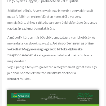
Hogy nyertes legyen, 3 próbatételen kell túljutnia:
Jelölté kell válnia. A versenyzőt egy ismerőse vagy akár saját
maga is jelölheti online felületen keresztül a verseny
megvívására, ehhez szükség van egy rövid okfejtésre és persze
gazdaság szakmai bemutatására.
A második körben már bővebb bemutatásra van lehetőség és
megindul a Facebook szavazás.
Aki elsöprően nyeri az online
voksolást Magyarország legszebb birtoka díj büszke
tulajdonosa lehet.
A kategóriákon belül szakmai zsűri hozza
meg döntést.
Végül pedig a fényűző gálaesten a megérdemelt győztesek egy
jó pohár bor mellett méltón büszkélkedhetnek a
kitüntetésükkel.