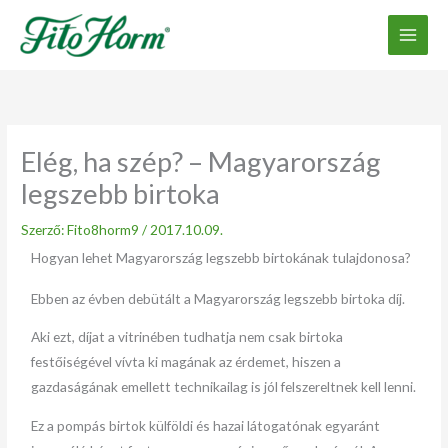
Ugrás
a
tartalomhoz
Elég, ha szép? – Magyarország
legszebb birtoka
Szerző:
Fito8horm9
/
2017.10.09.
Hogyan lehet Magyarország legszebb birtokának tulajdonosa?
Ebben az évben debütált a Magyarország legszebb birtoka díj.
Aki ezt, díjat a vitrinében tudhatja nem csak birtoka
festőiségével vívta ki magának az érdemet, hiszen a
gazdaságának emellett technikailag is jól felszereltnek kell lenni.
Ez a pompás birtok külföldi és hazai látogatónak egyaránt