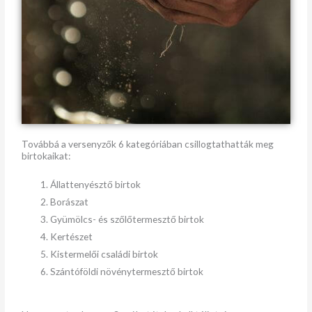
Továbbá a versenyzők 6 kategóriában csillogtathatták meg
birtokaikat:
Állattenyésztő birtok
Borászat
Gyümölcs- és szőlőtermesztő birtok
Kertészet
Kistermelői családi birtok
Szántóföldi növénytermesztő birtok