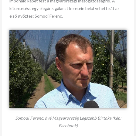
imponáló képet fest a magyarországi mezőgazdaságról. A
kitüntetést egy elegáns gálaest keretein belül vehette át az
első győztes: Somodi Ferenc.
Somodi Ferenc; övé Magyarország Legszebb Birtoka (kép:
Facebook)