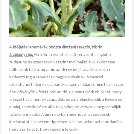
4.Időjárási anomáliák okozta élettani reakció, hibrid
érzékenység:
Ha a fent részletezett 3 tényezőt a legjobb
tudásunk és szándékunk szerint minimalizáltuk, akkor sem
dőlhetünk hátra, ugyanis az idei év időjárása kifejezetten
kedvezni fog a repedések megjelenésének. A tavaszi
szokatlanul hideg és csapadékszegény időjárás miatt az összes
őszi növényünk felett telt az idő, de nem fejlődtek. Most, hogy
érkezett valamennyi csapadék, és újra felmelegedik a levegő és
a talaj, rendelkezésre áll a talajoldat, növényeink megpróbálják
„utólérni magukat”, ami nagyban megnöveli a repedések
kockázatát. Ha nekem tippelnem kellene, akkor azt mondanám,
hogy szinte tuti, hogy repedni fognak!