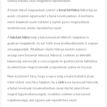
szárba indulás után megjelenő repedéseket.
A kézen fekvő magyarázat szerint a
korai bórhiány
felborítja az
auxin-citokinin egyensúlyt a fiatal növényekben. A bórhiány
miatt kialakuló auxin többlet a sejtek gyors megnyúlását
eredményezi, amely repedéshez vezet.
A
kalcium hiány
még a kalciummal jól ellátott talajokon is
gyakran megjelenik, és ezt több éves levélanalíziseink is szépen
visszaigazolják. Általában relatív hiánya esetén számos
anyagcsere folyamat lelassul, felborul, csökken az ellenálló
képesség, károsodik a csúcsrügyek és gyökérszőrök fejlődése,
és jelentősen megnövekedik a repedések száma és hossza.
Nem közismert tény, hogy a repce még a kukoricánál is jóval
több cinket vesz fel a talajból. Ha a
cink
kora tavasszal hiányzik,
a fiatal növények növekedésében zavar lép fel, jelentősen
megnő fagyérzékenységük, továbbá csökken a bőrszövet
rugalmassága, ami ugyancsak repedéshez vezet.