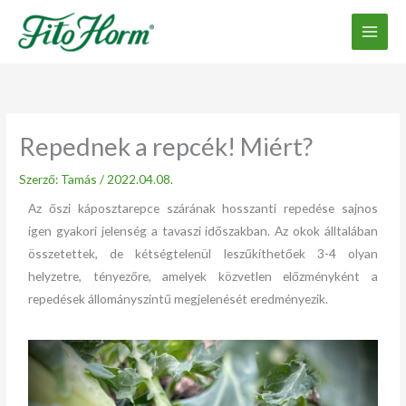
Ugrás
a
tartalomhoz
Repednek a repcék! Miért?
Szerző:
Tamás
/
2022.04.08.
Az őszi káposztarepce szárának hosszanti repedése sajnos
igen gyakori jelenség a tavaszi időszakban. Az okok álltalában
összetettek, de kétségtelenül leszűkíthetőek 3-4 olyan
helyzetre, tényezőre, amelyek közvetlen előzményként a
repedések állományszintű megjelenését eredményezik.