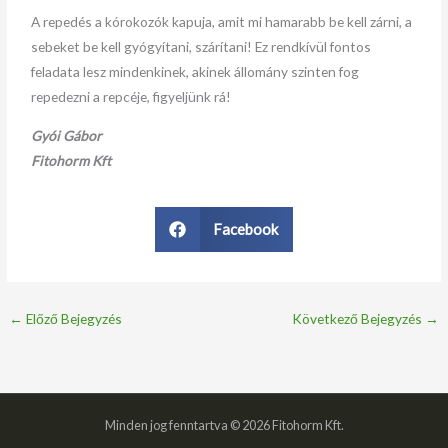
A repedés a kórokozók kapuja, amit mi hamarabb be kell zárni, a
sebeket be kell gyógyítani, szárítani! Ez rendkívül fontos
feladata lesz mindenkinek, akinek állomány szinten fog
repedezni a repcéje, figyeljünk rá!
Gyói Gábor
Fitohorm Kft
Facebook
←
Előző Bejegyzés
Következő Bejegyzés
→
Minden jog fenntartva © 2026 Fitohorm Kft.