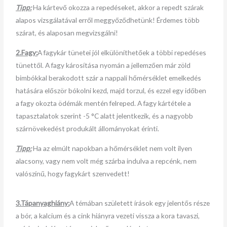
Tipp:
Ha kártevő okozza a repedéseket, akkor a repedt szárak
alapos vizsgálatával erről meggyőződhetünk! Érdemes több
szárat, és alaposan megvizsgálni!
2.Fagy:
A fagykár tünetei jól elkülöníthetőek a többi repedéses
tünettől. A fagy károsítása nyomán a jellemzően már zöld
bimbókkal berakodott szár a nappali hőmérséklet emelkedés
hatására először bókolni kezd, majd torzul, és ezzel egy időben
a fagy okozta ödémák mentén felreped. A fagy kártétele a
tapasztalatok szerint -5 °C alatt jelentkezik, és a nagyobb
szárnövekedést produkált állományokat érinti.
Tipp:
Ha az elmúlt napokban a hőmérséklet nem volt ilyen
alacsony, vagy nem volt még szárba indulva a repcénk, nem
valószínű, hogy fagykárt szenvedett!
3.Tápanyaghiány:
A témában született írások egy jelentős része
a bór, a kalcium és a cink hiányra vezeti vissza a kora tavaszi,