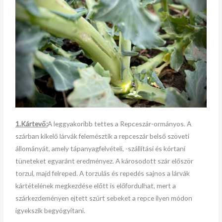
1.Kártevő:
A leggyakoribb tettes a Repceszár-ormányos. A
szárban kikelő lárvák felemésztik a repceszár belső szöveti
állományát, amely tápanyagfelvételi, -szállítási és kórtani
tüneteket egyaránt eredményez. A károsodott szár először
torzul, majd felreped. A torzulás és repedés sajnos a lárvák
kártételének megkezdése előtt is előfordulhat, mert a
szárkezdeményen ejtett szúrt sebeket a repce ilyen módon
igyekszik begyógyítani.