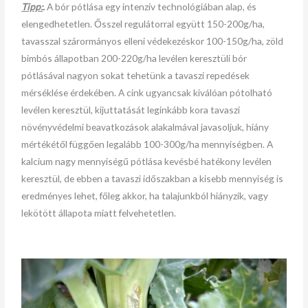
Tipp:
.
A bór pótlása egy intenzív technológiában alap, és
elengedhetetlen. Ősszel regulátorral együtt 150-200g/ha,
tavasszal szárormányos elleni védekezéskor 100-150g/ha, zöld
bimbós állapotban 200-220g/ha levélen keresztüli bór
pótlásával nagyon sokat tehetünk a tavaszi repedések
mérséklése érdekében. A cink ugyancsak kiválóan pótolható
levélen keresztül, kijuttatását leginkább kora tavaszi
növényvédelmi beavatkozások alakalmával javasoljuk, hiány
mértékétől függően legalább 100-300g/ha mennyiségben. A
kalcium nagy mennyiségű pótlása kevésbé hatékony levélen
keresztül, de ebben a tavaszi időszakban a kisebb mennyiség is
eredményes lehet, főleg akkor, ha talajunkból hiányzik, vagy
lekötött állapota miatt felvehetetlen.