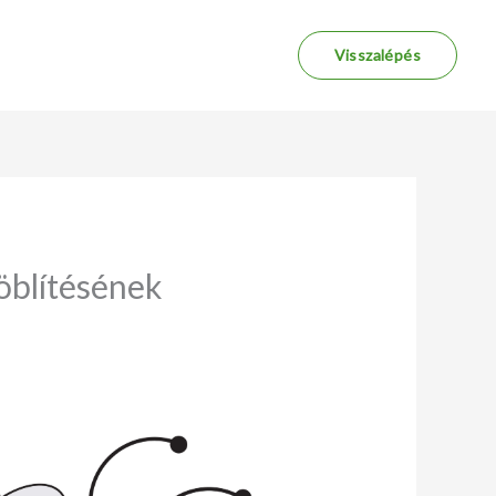
Visszalépés
öblítésének