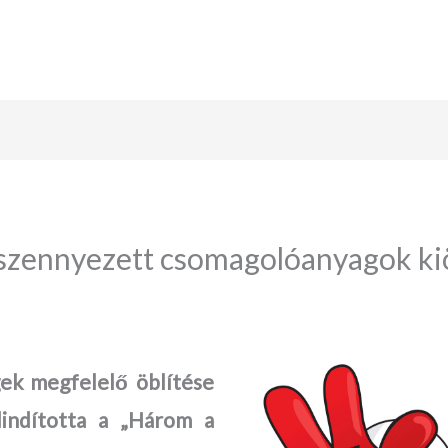
szennyezett csomagolóanyagok ki
ek megfelelő öblítése
ndította a „Három a