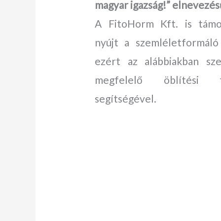
magyar igazság!” elnevezé
A FitoHorm Kft. is tám
nyújt a szemléletformáló 
ezért az alábbiakban sz
megfelelő öblítési t
segítségével.