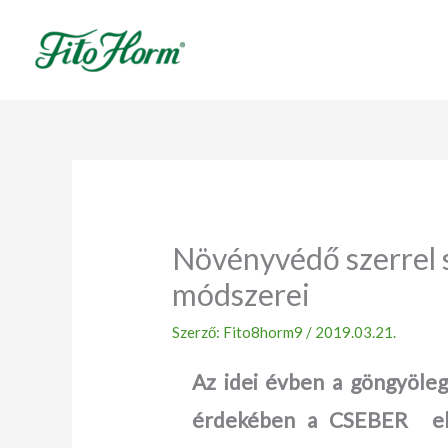
Ugrás
a
tartalomhoz
Növényvédő szerrel 
módszerei
Szerző:
Fito8horm9
/
2019.03.21.
Az idei évben a göngyöleg
érdekében a CSEBER eli