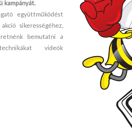
sű kampányát.
ogató együttműködést
akció sikerességéhez,
eretnénk bemutatni a
echnikákat videók