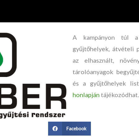
A kampányon túl a
gyűjtőhelyek, átvételi 
az elhasznált, növén
tárolóanyagok begyűjté
és a gyűjtőhelyek li
honlapján
tájékozódhat.
Facebook