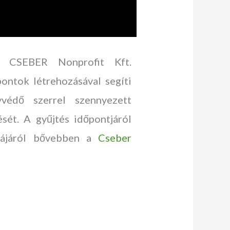
 CSEBER Nonprofit Kft.
pontok létrehozásával segíti
yvédő szerrel szennyezett
sét. A gyűjtés időpontjáról
stájáról bővebben a
Cseber