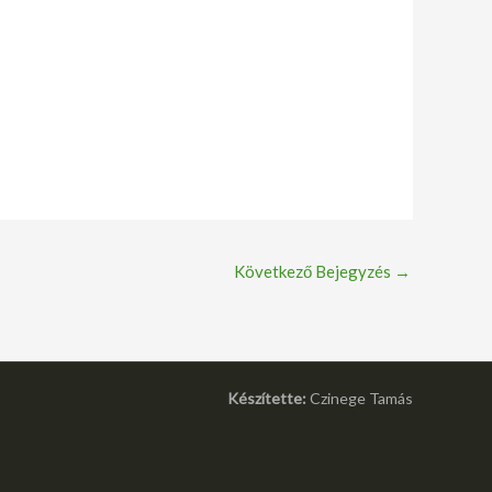
Következő Bejegyzés
→
Készítette:
Czinege Tamás