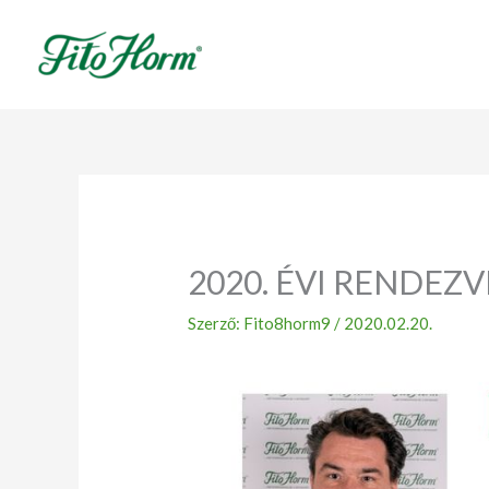
Ugrás
a
tartalomhoz
2020. ÉVI RENDE
Szerző:
Fito8horm9
/
2020.02.20.