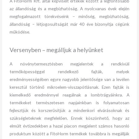
A FitoHorm Kft. által képviselt értékek között a legfontosabb
az állandóság és a megbízhatóság. A nyolcvanas évek elején
megfogalmazott törekvéseink – minőség, megbízhatóság,
állandóság – létjogosultságát már 40 éve bizonyítja cégünk
működése.
Versenyben – megálljuk a helyünket
A növénytermesztésben megjelentek a rendkívüli
termőképességgel rendelkező fajták, melyek
eredményességében egyre nagyobb jelentősége van a levélen
keresztül történő mikroelem-visszapótlásnak. Ezen fajták is
kiemelkedő eredménnyel reagálnak a lombtrágyáinkra. A
termékeket természetesen napjainkban is folyamatosan
fejlesztjük és korszerűsítjük a mindenkori elvárásoknak és
szükségleteknek megfelelően. Ennek köszönhető, hogy az
elmúlt évtizedekben a hazai piacon megjelent számos hasonló
produktum között a FitoHorm termékek továbbra is megállják