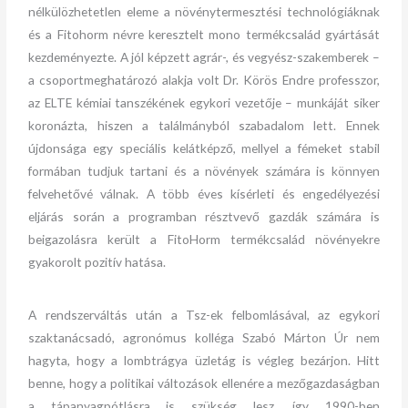
nélkülözhetetlen eleme a növénytermesztési technológiáknak
és a Fitohorm névre keresztelt mono termékcsalád gyártását
kezdeményezte. A jól képzett agrár-, és vegyész-szakemberek –
a csoportmeghatározó alakja volt Dr. Körös Endre professzor,
az ELTE kémiai tanszékének egykori vezetője – munkáját siker
koronázta, hiszen a találmányból szabadalom lett. Ennek
újdonsága egy speciális kelátképző, mellyel a fémeket stabil
formában tudjuk tartani és a növények számára is könnyen
felvehetővé válnak. A több éves kísérleti és engedélyezési
eljárás során a programban résztvevő gazdák számára is
beigazolásra került a FitoHorm termékcsalád növényekre
gyakorolt pozitív hatása.
A rendszerváltás után a Tsz-ek felbomlásával, az egykori
szaktanácsadó, agronómus kolléga Szabó Márton Úr nem
hagyta, hogy a lombtrágya üzletág is végleg bezárjon. Hitt
benne, hogy a politikai változások ellenére a mezőgazdaságban
a tápanyagpótlásra is szükség lesz, így 1990-ben