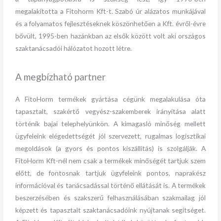
megalakította a Fitohorm Kft-t. Szabó úr alázatos munkájával
és a folyamatos fejlesztéseknek köszönhetően a Kft. évről-évre
bővült, 1995-ben hazánkban az elsők között volt aki országos
szaktanácsadói hálózatot hozott létre.
A megbízható partner
A FitoHorm termékek gyártása cégünk megalakulása óta
tapasztalt, szakértő vegyész-szakemberek irányítása alatt
történik bajai telephelyünkön. A kimagasló minőség mellett
ügyfeleink elégedettségét jól szervezett, rugalmas logisztikai
megoldások (a gyors és pontos kiszállítás) is szolgálják. A
FitoHorm Kft-nél nem csak a termékek minőségét tartjuk szem
előtt, de fontosnak tartjuk ügyfeleink pontos, naprakész
információval és tanácsadással történő ellátását is. A termékek
beszerzésében és szakszerű felhasználásában szakmailag jól
képzett és tapasztalt szaktanácsadóink nyújtanak segítséget.