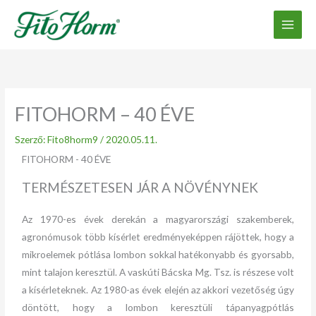
Ugrás
a
tartalomhoz
FITOHORM – 40 ÉVE
Szerző:
Fito8horm9
/
2020.05.11.
FITOHORM - 40 ÉVE
TERMÉSZETESEN JÁR A NÖVÉNYNEK
Az 1970-es évek derekán a magyarországi szakemberek,
agronómusok több kísérlet eredményeképpen rájöttek, hogy a
mikroelemek pótlása lombon sokkal hatékonyabb és gyorsabb,
mint talajon keresztül. A vaskúti Bácska Mg. Tsz. is részese volt
a kísérleteknek. Az 1980-as évek elején az akkori vezetőség úgy
döntött, hogy a lombon keresztüli tápanyagpótlás