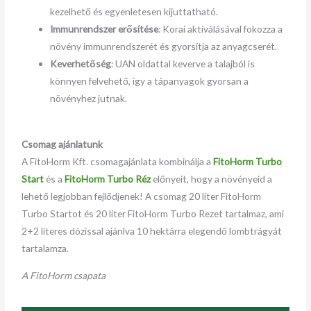
kezelhető és egyenletesen kijuttatható.
Immunrendszer erősítése
: Korai aktiválásával fokozza a
növény immunrendszerét és gyorsítja az anyagcserét.
Keverhetőség
: UAN oldattal keverve a talajból is
könnyen felvehető, így a tápanyagok gyorsan a
növényhez jutnak.
Csomag ajánlatunk
A FitoHorm Kft. csomagajánlata kombinálja a
FitoHorm Turbo
Start
és a
FitoHorm Turbo Réz
előnyeit, hogy a növényeid a
lehető legjobban fejlődjenek! A csomag 20 liter FitoHorm
Turbo Startot és 20 liter FitoHorm Turbo Rezet tartalmaz, ami
2+2 literes dózissal ajánlva 10 hektárra elegendő lombtrágyát
tartalamza.
A FitoHorm csapata