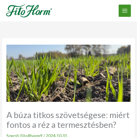
Ugrás
a
tartalomhoz
A búza titkos szövetségese: miért
fontos a réz a termesztésben?
Szerző:
Fito8horm9
/
2024.10.31.