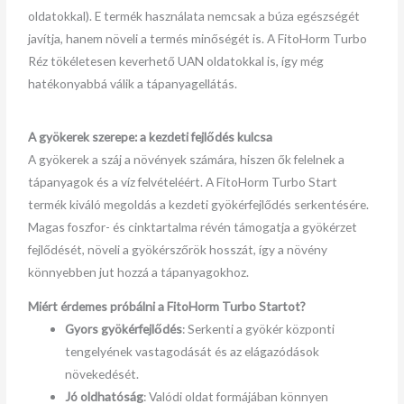
oldatokkal). E termék használata nemcsak a búza egészségét
javítja, hanem növeli a termés minőségét is. A FitoHorm Turbo
Réz tökéletesen keverhető UAN oldatokkal is, így még
hatékonyabbá válik a tápanyagellátás.
A gyökerek szerepe: a kezdeti fejlődés kulcsa
A gyökerek a száj a növények számára, hiszen ők felelnek a
tápanyagok és a víz felvételéért. A FitoHorm Turbo Start
termék kiváló megoldás a kezdeti gyökérfejlődés serkentésére.
Magas foszfor- és cinktartalma révén támogatja a gyökérzet
fejlődését, növeli a gyökérszőrök hosszát, így a növény
könnyebben jut hozzá a tápanyagokhoz.
Miért érdemes próbálni a FitoHorm Turbo Startot?
Gyors gyökérfejlődés
: Serkenti a gyökér központi
tengelyének vastagodását és az elágazódások
növekedését.
Jó oldhatóság
: Valódi oldat formájában könnyen