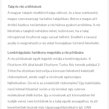
Talaj és réz: a kihívások
A magyar talajok rézellátottsága változó, és a laza szerkezetű,
magas szervesanyag-tartalmú talajokban, illetve a magas pH-
értékű bázikus területeken a réz hiánya gyakori probléma. A réz
felvétele a talajból nehézkes lehet, különösen, ha a talaj
nitrogénnel, foszforral vagy vassal telített. Emellett a tavaszi
aszály is megnehezíti a réz oldat formájában történő felvételét.
Lombtrágyázás: hatékony megoldás a réz pótlására
A réz pótlásának egyik legjobb módja a lombtrágyázás. A
FitoHorm Kft által kínált FitoHorm Turbo Réz termék például 2-
3 liter/ha dózisban biztosítja a könnyen felvehető kelatizált
rézkomplexet, amely segít a növények egészséges
fejlődésében. De mi is az a kelatizált rézkomplex? Egy kaletizálás
nevű kémiai folyamat során a réz ionokat egy szerves
molekulával ölelik körbe. Így a növények azt könnyebben fel
tudják venni, nem kötődnek le a talaj egyéb anyagaihoz, és jól
keverhetőek lesznek más tápanyagoldatokkal is (pl. UAN