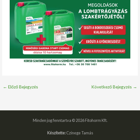
←
Előző Bejegyzés
Következő Bejegyzés
→
Minden jog fenntartva © 2026 Fitohorm Kft.
Készítette:
Czinege Tamás