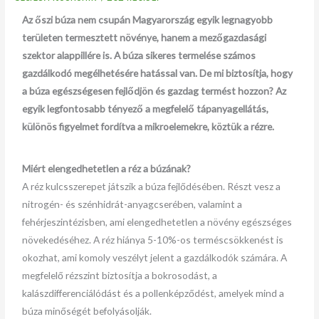
Az őszi búza nem csupán Magyarország egyik legnagyobb
területen termesztett növénye, hanem a mezőgazdasági
szektor alappillére is. A búza sikeres termelése számos
gazdálkodó megélhetésére hatással van. De mi biztosítja, hogy
a búza egészségesen fejlődjön és gazdag termést hozzon? Az
egyik legfontosabb tényező a megfelelő tápanyagellátás,
különös figyelmet fordítva a mikroelemekre, köztük a rézre.
Miért elengedhetetlen a réz a búzának?
A réz kulcsszerepet játszik a búza fejlődésében. Részt vesz a
nitrogén- és szénhidrát-anyagcserében, valamint a
fehérjeszintézisben, ami elengedhetetlen a növény egészséges
növekedéséhez. A réz hiánya 5-10%-os terméscsökkenést is
okozhat, ami komoly veszélyt jelent a gazdálkodók számára. A
megfelelő rézszint biztosítja a bokrosodást, a
kalászdifferenciálódást és a pollenképződést, amelyek mind a
búza minőségét befolyásolják.