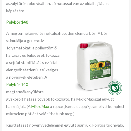
aszálytűrés fokozásában. Jó hatással van az oldalhajtások
képzésére.
Polybór 140
A megtermékenyülés nélkülözhetetlen eleme a bór! A bór
stimulálja a generatív
folyamatokat, a pollentömlő
hajtását és fejlődését, fokozza
a sejtfal stabilitását s ez által
elengedhetetlenül szükséges
a növények életében. A
Polybór 140
megtermékenyülésre
gyakorolt hatása tovább fokozható, ha MikroMaxszal együtt
használjuk. (A
MikroMax
a repce „Béres csepp”-je amellyel komplett
mikroelem pótlást valósíthatunk meg.)
Kijuttatását növényvédelemmel együtt ajánljuk. Fontos tudnivaló,