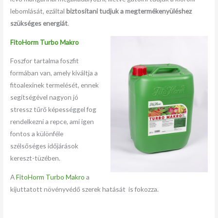
lebomlását, ezáltal
biztosítani tudjuk a megtermékenyüléshez
szükséges energiát
.
FitoHorm Turbo Makro
Foszfor tartalma foszfit
formában van, amely kiváltja a
fitoalexinek termelését, ennek
segítségével nagyon jó
stressz tűrő képességgel fog
rendelkezni a repce, ami igen
fontos a különféle
szélsőséges időjárások
kereszt-tüzében.
A
FitoHorm Turbo Makro
a
kijuttatott növényvédő szerek hatását is fokozza.