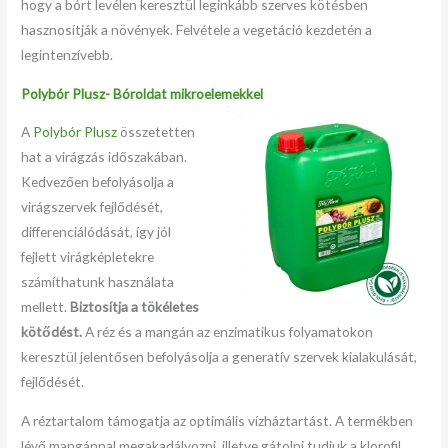
hogy a bórt levélen keresztül leginkább szerves kötésben
hasznosítják a növények. Felvétele a vegetáció kezdetén a
legintenzívebb.
Polybór Plusz- Bóroldat mikroelemekkel
A
Polybór Plusz
összetetten
hat a virágzás időszakában.
Kedvezően befolyásolja a
virágszervek fejlődését,
differenciálódását, így jól
fejlett virágképletekre
számíthatunk használata
mellett.
Biztosítja a tökéletes
kötődést.
A réz és a mangán az enzimatikus folyamatokon
keresztül jelentősen befolyásolja a generatív szervek kialakulását,
fejlődését.
A réztartalom támogatja az optimális vízháztartást. A termékben
lévő mangánnal megakadályozni, illetve gátolni tudjuk a klorofil