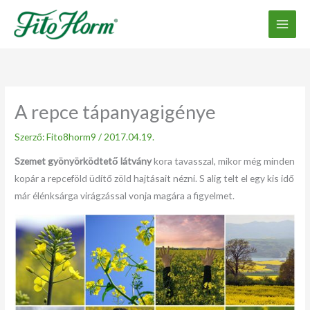
Ugrás
a
tartalomhoz
A repce tápanyagigénye
Szerző:
Fito8horm9
/
2017.04.19.
Szemet gyönyörködtető látvány
kora tavasszal, mikor még minden
kopár a repceföld üdítő zöld hajtásait nézni. S alig telt el egy kis idő
már élénksárga virágzással vonja magára a figyelmet.