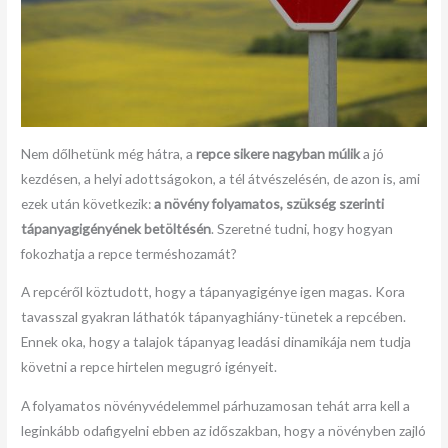
Nem dőlhetünk még hátra, a
repce sikere nagyban múlik
a jó
kezdésen, a helyi adottságokon, a tél átvészelésén, de azon is, ami
ezek után következik:
a növény folyamatos, szükség szerinti
tápanyagigényének betöltésén
. Szeretné tudni, hogy hogyan
fokozhatja a repce terméshozamát?
A repcéről köztudott, hogy a tápanyagigénye igen magas. Kora
tavasszal gyakran láthatók tápanyaghiány-tünetek a repcében.
Ennek oka, hogy a talajok tápanyag leadási dinamikája nem tudja
követni a repce hirtelen megugró igényeit.
A folyamatos növényvédelemmel párhuzamosan tehát arra kell a
leginkább odafigyelni ebben az időszakban, hogy a növényben zajló