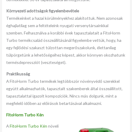
Környezeti adottságok figyelembevétele
Termékeinket a hazai körülményekhez alakítottuk. Nem azonosak
éghajlatilag sem a feltételeink nyugati versenytársainkkal
szemben. Felhasználva a korábbi évek tapasztalatait a FitoHorm
Turbo termékcsalád összeállításánál figyelembe vettük, hogy, ha
egy fejlődési szakaszt túlzottan megerőszakolunk, élettanilag
túlpörgetünk a lehetőségeihez képest, akkor könnyen okozhatunk
termésdepressziót (veszteséget).
Praktikusság
A FitoHorm Turbo termékek legtöbbször növényvédő szerekkel
együtt alkalmazhatók, tapasztalt szakemberek által összeállított,
tapasztalattal igazolt kompozíciók. Nincs más dolgunk, mint a
megfelelő időben az előírások betartásával alkalmazni.
FitoHorm Turbo Kén
A
FitoHorm Turbo Kén
növeli