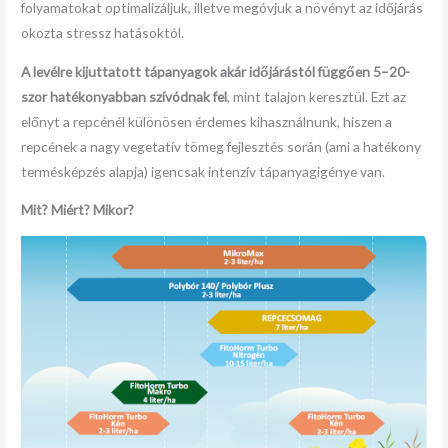
folyamatokat optimalizáljuk, illetve megóvjuk a növényt az időjárás
okozta stressz hatásoktól.
A levélre kijuttatott tápanyagok akár időjárástól függően 5–20-
szor hatékonyabban szívódnak fel
, mint talajon keresztül. Ezt az
előnyt a repcénél különösen érdemes kihasználnunk, hiszen a
repcének a nagy vegetatív tömeg fejlesztés során (ami a hatékony
termésképzés alapja) igencsak intenzív tápanyagigénye van.
Mit? Miért? Mikor?