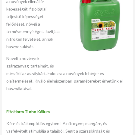
a növények ellenálló-
képességét, fiziológiai
teljesítő képességét,
fejlődését, növeli a
termésmennyiséget. Javítja a
nitrogén felvételét, annak
hasznosulását.
Növeli a növények
szárazanyag-tartalmát, és
mérsékli az aszálykárt. Fokozza a növények fehérje- és
olajtermelését. Kiváló élelmiszeripari-paramétereket érhetünk el
használatával.
FitoHorm Turbo Kálium
Kén- és káliumpótlás egyben! A nitrogén-, mangán-, és
vasfelvételt stimulálja a talajból. Segít a szárszilárdság és