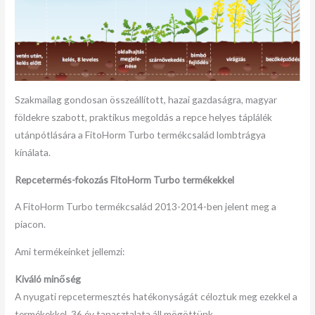
Szakmailag gondosan összeállított, hazai gazdaságra, magyar
földekre szabott, praktikus megoldás a repce helyes táplálék
utánpótlására a FitoHorm Turbo termékcsalád lombtrágya
kínálata.
Repcetermés-fokozás FitoHorm Turbo termékekkel
A FitoHorm Turbo termékcsalád 2013-2014-ben jelent meg a
piacon.
Ami termékeinket jellemzi:
Kiváló minőség
A nyugati repcetermesztés hatékonyságát céloztuk meg ezekkel a
termékekkel. 36 év tapasztalata áll mögöttünk.