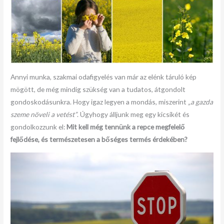
Annyi munka, szakmai odafigyelés van már az elénk táruló kép
mögött, de még mindig szükség van a tudatos, átgondolt
gondoskodásunkra. Hogy igaz legyen a mondás, miszerint
„a gazda
szeme növeli a vetést”
. Úgyhogy álljunk meg egy kicsikét és
gondolkozzunk el:
Mit kell még tennünk a repce megfelelő
fejlődése, és természetesen a bőséges termés érdekében?