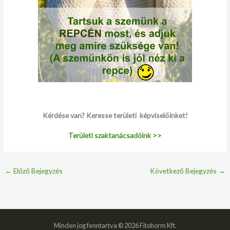
Kérdése van? Keresse területi képviselőinket!
Területi szaktanácsadóink >>
←
Előző Bejegyzés
Következő Bejegyzés
→
Minden jog fenntartva © 2026 Fitohorm Kft.